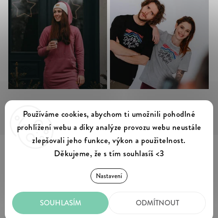
Sledovat na Instagramu
Používáme cookies, abychom ti umožnili pohodlné
prohlížení webu a díky analýze provozu webu neustále
zlepšovali jeho funkce, výkon a použitelnost.
Děkujeme, že s tím souhlasíš <3
Summer & Myles
Copyright 2026
. Všechna práva vyhrazena.
Nastavení
Upravit nastavení cookies
SOUHLASÍM
ODMÍTNOUT