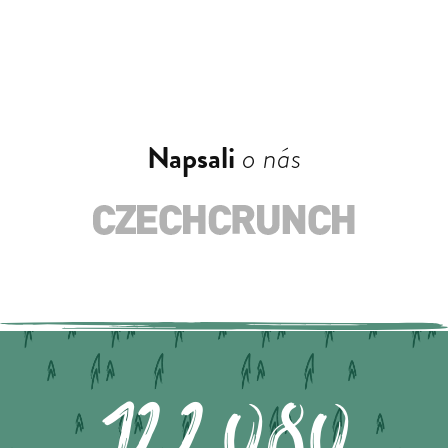
Napsali
o nás
122.080