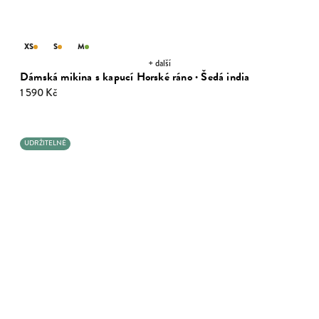
XS
S
M
+ další
Dámská mikina s kapucí Horské ráno · Šedá india
1 590 Kč
UDRŽITELNÉ