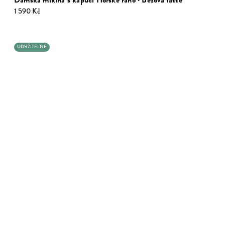
Dámská mikina s kapucí Horské ráno · Béžová latte
1 590 Kč
UDRŽITELNÉ