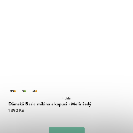
XS
S
M
+ další
Dámská Basic mikina s kapucí · Melír šedý
1 390 Kč