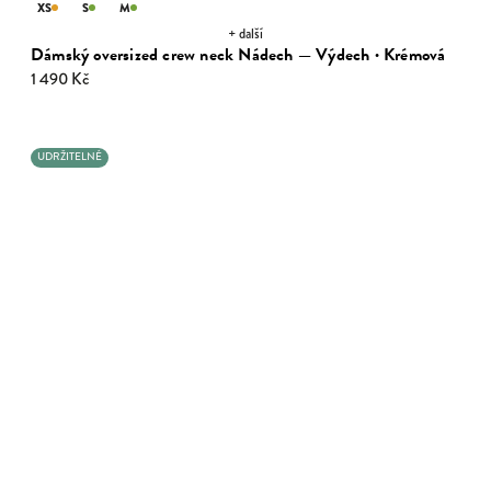
XS
S
M
+ další
Dámský oversized crew neck Nádech — Výdech · Krémová
1 490 Kč
UDRŽITELNÉ