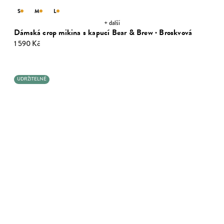
S
M
L
+ další
Dámská crop mikina s kapucí Bear & Brew · Broskvová
1 590 Kč
UDRŽITELNÉ