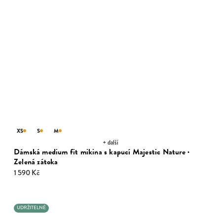
XS
S
M
+ další
Dámská medium fit mikina s kapucí Majestic Nature ·
Zelená zátoka
1 590 Kč
UDRŽITELNÉ