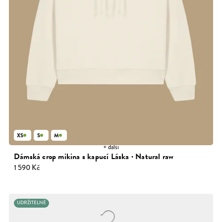
XS
S
M
+ další
Dámská crop mikina s kapucí Láska · Natural raw
1 590 Kč
UDRŽITELNÉ