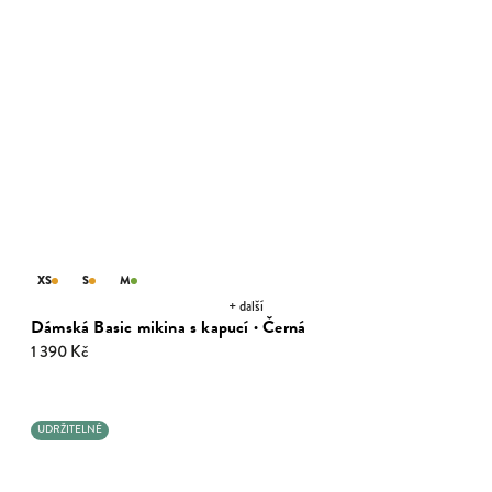
XS
S
M
+ další
Dámská Basic mikina s kapucí · Černá
1 390 Kč
UDRŽITELNÉ