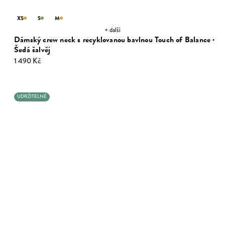
XS
S
M
+ další
Dámský crew neck s recyklovanou bavlnou Touch of Balance ·
Šedá šalvěj
1 490 Kč
UDRŽITELNÉ