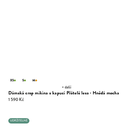
XS
S
M
+ další
Dámská crop mikina s kapucí Přátelé lesa · Hnědá mocha
1 590 Kč
UDRŽITELNÉ