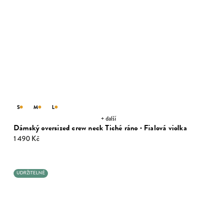
S
M
L
+ další
Dámský oversized crew neck Tiché ráno · Fialová violka
1 490 Kč
UDRŽITELNÉ