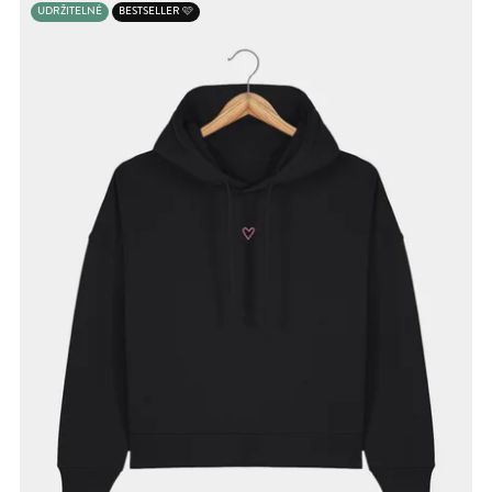
UDRŽITELNÉ
BESTSELLER 🩷