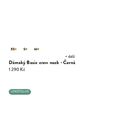
XS
S
M
+ další
Dámský Basic crew neck · Černá
1 290 Kč
UDRŽITELNÉ