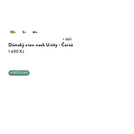
XS
S
M
+ další
Dámský crew neck Unity · Černá
1 490 Kč
UDRŽITELNÉ