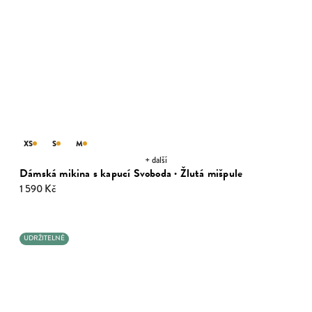
XS
S
M
+ další
Dámská mikina s kapucí Svoboda · Žlutá mišpule
1 590 Kč
UDRŽITELNÉ