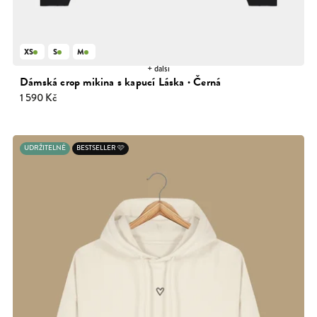
XS
S
M
+ další
Dámská crop mikina s kapucí Láska · Černá
1 590 Kč
UDRŽITELNÉ
BESTSELLER 🩷