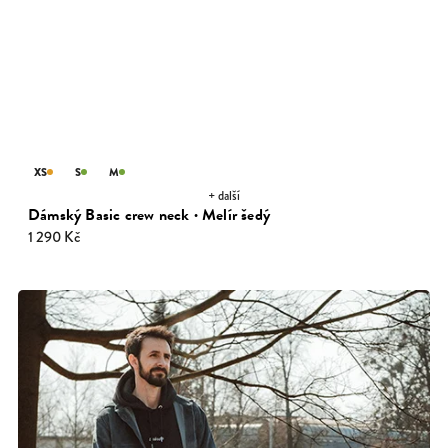
XS
S
M
+ další
Dámský Basic crew neck · Melír šedý
1 290 Kč