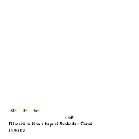
XS
S
M
+ další
Dámská mikina s kapucí Svoboda · Černá
1 590 Kč