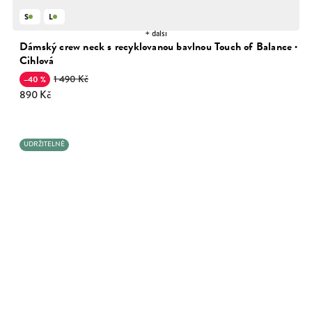
S
L
+ další
Dámský crew neck s recyklovanou bavlnou Touch of Balance ·
Cihlová
1 490 Kč
–40 %
890 Kč
UDRŽITELNÉ