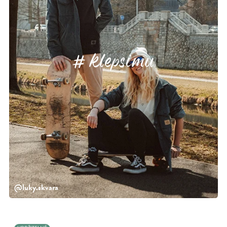
klepsimu
@luky.skvara