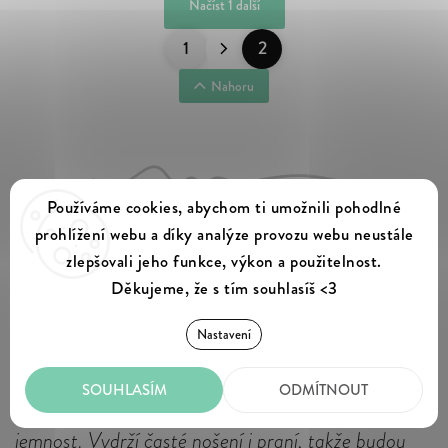
Načíst 1 další
1
2
Nahoru
Používáme cookies, abychom ti umožnili pohodlné
prohlížení webu a díky analýze provozu webu neustále
zlepšovali jeho funkce, výkon a použitelnost.
Dámské mikiny a svetry, co zahřejí
Děkujeme, že s tím souhlasíš <3
srdce
Nastavení
Mikiny a svetry ze směsi biobavlny a recyklovaného
SOUHLASÍM
ODMÍTNOUT
polyesteru ti poskytnou teplo, prodyšnost a
jemnost. Vydrží časté nošení i praní, takže budou