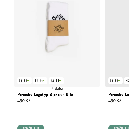
35-38
39-41
42-44
35-38
4
+ další
Ponožky Logotyp 3 pack · Bílá
Ponožky Lo
490 Kč
490 Kč
UDRŽITELNÉ
UDRŽITELN