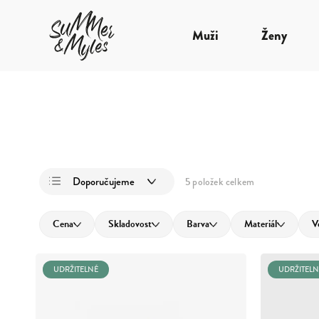
Muži
Ženy
Doporučujeme
5
položek celkem
Nejlevnější
Cena
Skladovost
Barva
Materiál
V
Nejdražší
Nejprodávanější
UDRŽITELNÉ
UDRŽITELN
Abecedně