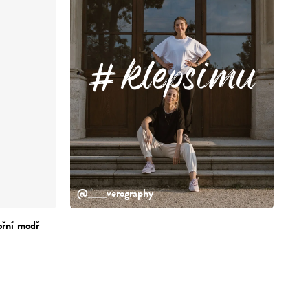
klepsimu
@___verography
ořní modř