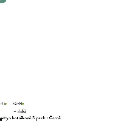
-41
42-44
+ další
gotyp kotníkové 3 pack · Černá