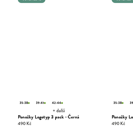
35-38
39-41
42-44
35-38
39
+ další
Ponožky Logotyp 3 pack · Černá
Ponožky Lo
490 Kč
490 Kč