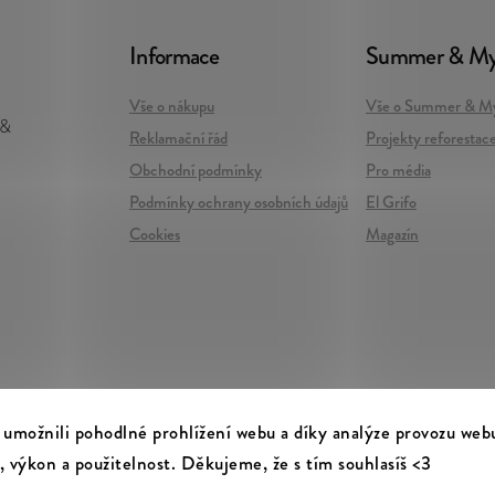
Informace
Summer & My
Vše o nákupu
Vše o Summer & My
 &
Reklamační řád
Projekty reforestac
Obchodní podmínky
Pro média
Podmínky ochrany osobních údajů
El Grifo
Cookies
Magazín
 umožnili pohodlné prohlížení webu a díky analýze provozu web
, výkon a použitelnost. Děkujeme, že s tím souhlasíš <3
Summer & Myles
Upravit nastavení
ght 2026
. Všechna práva vyhrazena.