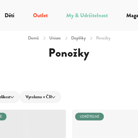
Děti
Outlet
My & Udržitelnost
Maga
Domů
/
Unisex
/
Doplňky
/
Ponožky
Ponožky
elikost
Vyrobeno v ČR
É
UDRŽITELNÉ