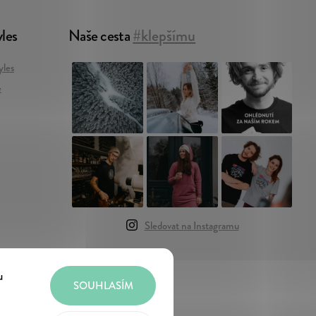
les
Naše cesta
#klepšímu
les
e
Sledovat na Instagramu
u
SOUHLASÍM
 cookies