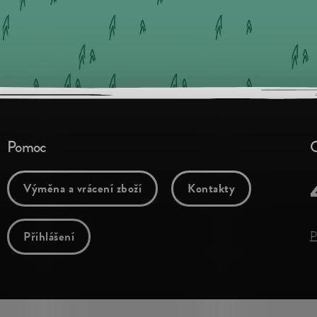
Pomoc
O
Výměna a vrácení zboží
Kontakty
Přihlášení
P