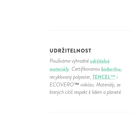
UDRŽITELNOST
udržitelné
Používáme výhradně
materiály
biobavlnu
. Certifikovanou
,
TENCEL™
recyklovaný polyester,
i
ECOVERO™ viskózu. Materiály, ze
kterých cítíš respekt k lidem a planetě.