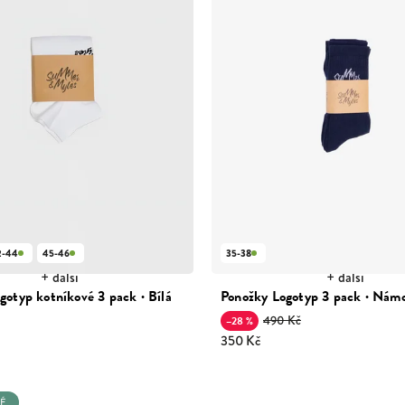
2-44
45-46
35-38
+ další
+ další
gotyp kotníkové 3 pack · Bílá
Ponožky Logotyp 3 pack · Nám
490 Kč
–28 %
350 Kč
É