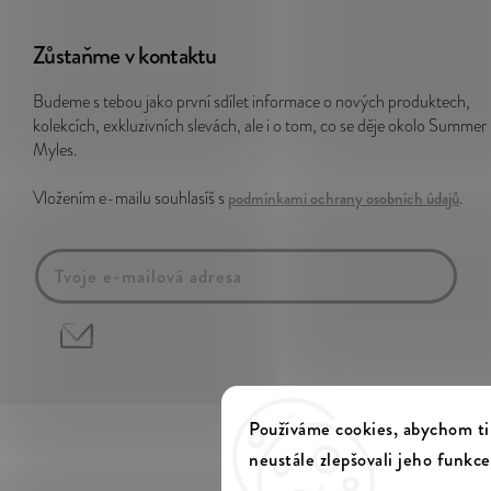
Zůstaňme v kontaktu
Budeme s tebou jako první sdílet informace o nových produktech,
kolekcích, exkluzivních slevách, ale i o tom, co se děje okolo Summer
Myles.
Vložením e-mailu souhlasíš s
podmínkami ochrany osobních údajů
.
Používáme cookies, abychom ti
neustále zlepšovali jeho funkce
Copyri