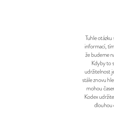
Tuhle otázku 
informací, tí
že budeme na
Kdyby to s
udržitelnost 
stále znovu hle
mohou časem 
Kodex udržite
dlouhou c