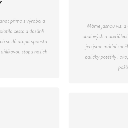
Y
dnat přímo s výrobci a
Máme jasnou vizi a ch
latila cesta a dosáhli
obalových materiálech
ch se dá utopit spousta
jen jsme módní znač
k i uhlíkovou stopu našich
balíčky potěšily i ok
požá