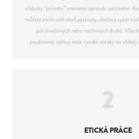
vždycky “přírodní” znamená opravdu udržitelné. Kv
můžete zničit celé okolí pesticidy, doslova vysát vo
pár živočišných nebo rostlinných druhů. Všech
používáme, splňují naše vysoké nároky na ohledy 
2
ETICKÁ PRÁCE