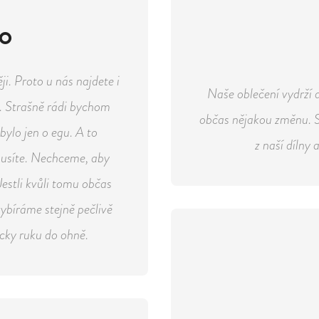
GO
ji. Proto u nás najdete i
Naše oblečení vydrží 
de. Strašně rádi bychom
občas nějakou změnu. Sn
bylo jen o egu. A to
z naší dílny
musíte. Nechceme, aby
Jestli kvůli tomu občas
ybíráme stejně pečlivě
cky ruku do ohně.