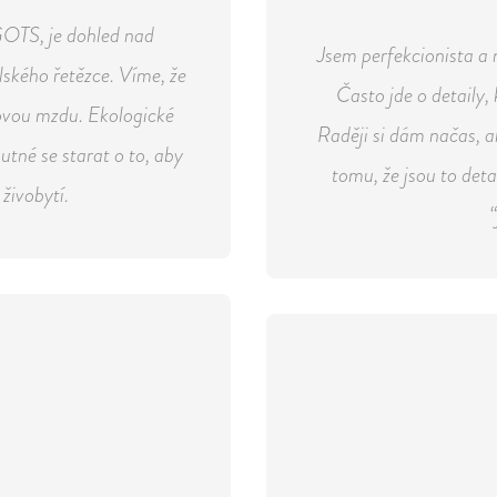
 GOTS, je dohled nad
Jsem perfekcionista a
ského řetězce. Víme, že
Často jde o detaily, 
rovou mzdu. Ekologické
Raději si dám načas, a
utné se starat o to, aby
tomu, že jsou to detai
živobytí.
“