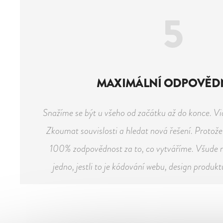
5
MAXIMÁLNÍ ODPOVĚD
Snažíme se být u všeho od začátku až do konce. Vi
Zkoumat souvislosti a hledat nová řešení. Protož
100% zodpovědnost za to, co vytváříme. Všude n
jedno, jestli to je kódování webu, design produkt