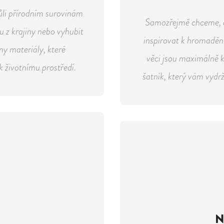
ůli přírodním surovinám
Samozřejmě chceme, a
du z krajiny nebo vyhubit
inspirovat k hromadění
ny materiály, které
věci jsou maximálně 
k životnímu prostředí.
šatník, který vám vydrží
N