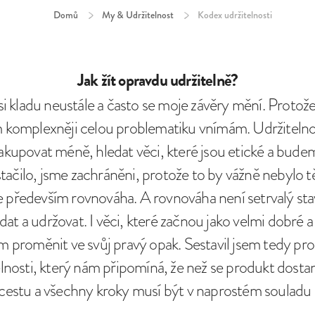
Domů
/
My & Udržitelnost
/
Kodex udržitelnosti
Jak žít opravdu udržitelně?
si kladu neustále a často se moje závěry mění. Proto
m komplexněji celou problematiku vnímám. Udržitelnos
kupovat méně, hledat věci, které jsou etické a budem
tačilo, jsme zachráněni, protože to by vážně nebylo t
je především rovnováha. A rovnováha není setrvalý stav,
dat a udržovat. I věci, které začnou jako velmi dobré 
proměnit ve svůj pravý opak. Sestavil jsem tedy pr
lnosti, který nám připomíná, že než se produkt dostan
estu a všechny kroky musí být v naprostém souladu s 