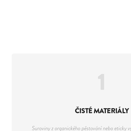
1
ČISTÉ MATERIÁLY
Suroviny z organického pěstování nebo eticky v