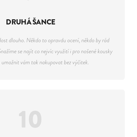
DRUHÁ ŠANCE
dost dlouho. Někdo to opravdu ocení, někdo by rád
ažíme se najít co nejvíc využití i pro nošené kousky
 a umožnit vám tak nakupovat bez výčitek.
10