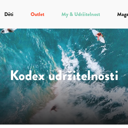
Děti
Outlet
My & Udržitelnost
Maga
Kodex udržitelnosti