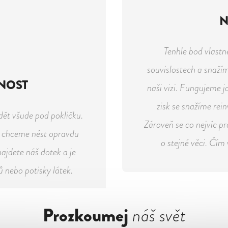
N
Tenhle bod vlastn
souvislostech a snažím
NOST
naši vizi. Fungujeme 
zisk se snažíme rei
dět všude pod pokličku.
Zároveň se co nejvíc pr
e chceme nést opravdu
o stejné věci. Čím 
ajdete náš dotek a je
ů nebo potisky látek.
Prozkoumej
náš svět