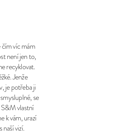
že čím víc mám
t není jen to,
e recyklovat.
ěžké. Jenže
 je potřeba ji
a smysluplné, se
o S&M vlastní
e k vám, urazí
naší vizí.