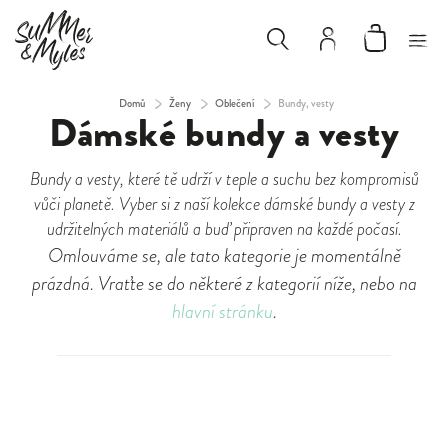
Domů
/
Ženy
/
Oblečení
/
Bundy, vesty
Dámské bundy a vesty
Bundy a vesty, které tě udrží v teple a suchu bez kompromisů
vůči planetě. Vyber si z naší kolekce dámské bundy a vesty z
udržitelných materiálů a buď připraven na každé počasí.
Omlouváme se, ale tato kategorie je momentálně
prázdná. Vraťte se do některé z kategorií níže, nebo na
hlavní stránku
.