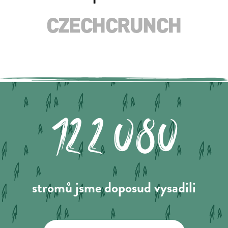
122.080
stromů jsme doposud vysadili