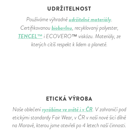
UDRŽITELNOST
udržitelné materiály
Používáme výhradně
.
biobavlnu
Certifikovanou
, recyklovaný polyester,
TENCEL™
i ECOVERO™ viskózu. Materiály, ze
kterých cítíš respekt k lidem a planetě.
ETICKÁ VÝROBA
vyrábíme ve světě i v ČR
Naše oblečení
. V zahraničí pod
etickými standardy Fair Wear, v ČR v naší nové šicí dílně
na Moravě, kterou jsme otevřeli po 4 letech naší činnosti.