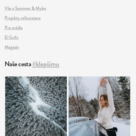
Vše o Summer & Myles
Projekty reforestace
Pro média
El Grifo
Magazín
Naše cesta
#klepšímu