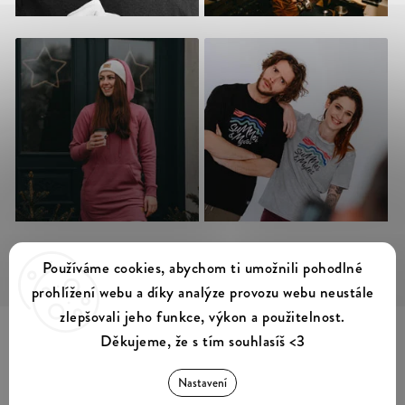
Sledovat na Instagramu
Používáme cookies, abychom ti umožnili pohodlné
prohlížení webu a díky analýze provozu webu neustále
zlepšovali jeho funkce, výkon a použitelnost.
Děkujeme, že s tím souhlasíš <3
Summer & Myles
Copyright 2026
. Všechna práva vyhrazena.
Nastavení
Upravit nastavení cookies