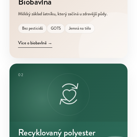
Biobavlna
Měkký základ šatníku, který začíná u zdravější půdy.
Bez pesticidů
GOTS
Jemná na tělo
Více o biobavlně
→
02
Recyklovaný polyester