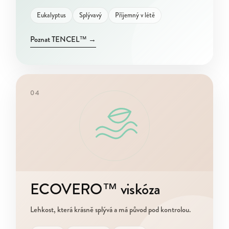
Eukalyptus
Splývavý
Příjemný v létě
Poznat TENCEL™
→
04
ECOVERO™ viskóza
Lehkost, která krásně splývá a má původ pod kontrolou.