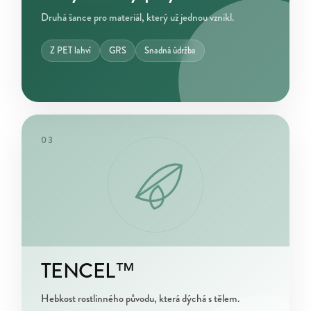
Druhá šance pro materiál, který už jednou vznikl.
Z PET lahví
GRS
Snadná údržba
03
TENCEL™
Hebkost rostlinného původu, která dýchá s tělem.