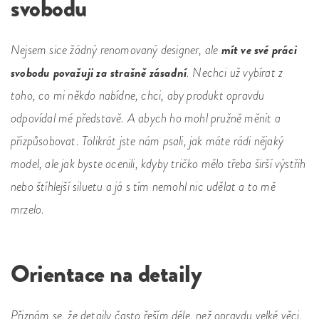
svobodu
mít ve své práci
Nejsem sice žádný renomovaný designer, ale
svobodu považuji za strašně zásadní
. Nechci už vybírat z
toho, co mi někdo nabídne, chci, aby produkt opravdu
odpovídal mé představě. A abych ho mohl pružně měnit a
přizpůsobovat. Tolikrát jste nám psali, jak máte rádi nějaký
model, ale jak byste ocenili, kdyby tričko mělo třeba širší výstřih
nebo štíhlejší siluetu a já s tím nemohl nic udělat a to mě
mrzelo.
Orientace na detaily
Přiznám se, že detaily často řeším déle, než opravdu velké věci.