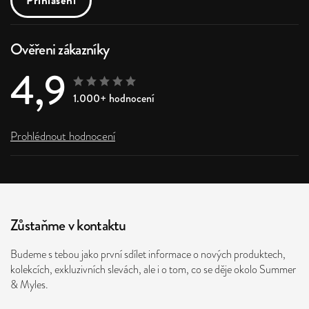
Přihlášení
Ověřeni zákazníky
4,9
1.000+ hodnocení
Prohlédnout hodnocení
Zůstaňme v kontaktu
Budeme s tebou jako první sdílet informace o nových produktech,
kolekcích, exkluzivních slevách, ale i o tom, co se děje okolo Summer
& Myles.