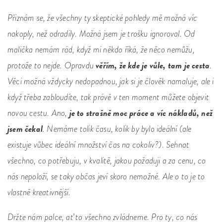
Přiznám se, že všechny ty skeptické pohledy mě možná víc
nakoply, než odradily. Možná jsem je trošku ignoroval. Od
malička nemám rád, když mi někdo říká, že něco nemůžu,
věřím, že kde je vůle, tam je cesta
protože to nejde. Opravdu
.
Věci možná vždycky nedopadnou, jak si je člověk namaluje, ale i
když třeba zabloudíte, tak právě v ten moment můžete objevit
je to strašně moc práce a víc nákladů, než
novou cestu. Ano,
jsem čekal
. Nemáme tolik času, kolik by bylo ideální (ale
existuje vůbec ideální množství čas na cokoliv?). Sehnat
všechno, co potřebuju, v kvalitě, jakou požaduji a za cenu, co
nás nepoloží, se taky občas jeví skoro nemožné. Ale o to je to
vlastně kreativnější.
Držte nám palce, ať to všechno zvládneme. Pro ty, co nás