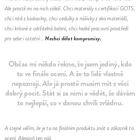
Ale prostě mi na nich záleží. Chci materiály s certifikací GOTS,
chci nitě z biobavlny, chci cedulky a nášivky z eko materiálů,
chci krásné a udržitelné balení, chci hezké pracovní prostředí
Nechci dělat kompromisy.
pro sebe i ostatní...
Občas mi někdo řekne, že jsem jediný, kdo
to ve finále ocení. A že to lidé vlastně
nepoznají. Ale já prostě musím mít z věcí
dobrý pocit. Stát si za nimi a vědět, že dávám
to nejlepší, co v danou chvíli zvládnu.
A stejně věřím, že je to na finálním produktu znát a zákazník to
ocení. Alespoň ten náš.