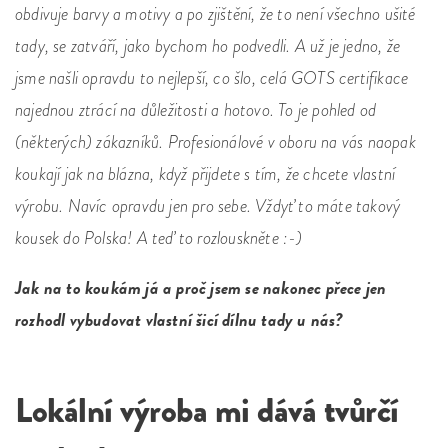
obdivuje barvy a motivy a po zjištění, že to není všechno ušité
tady, se zatváří, jako bychom ho podvedli. A už je jedno, že
jsme našli opravdu to nejlepší, co šlo, celá GOTS certifikace
najednou ztrácí na důležitosti a hotovo. To je pohled od
(některých) zákazníků. Profesionálové v oboru na vás naopak
koukají jak na blázna, když přijdete s tím, že chcete vlastní
výrobu. Navíc opravdu jen pro sebe. Vždyť to máte takový
kousek do Polska! A teď to rozlouskněte :-)
Jak na to koukám já a proč jsem se nakonec přece jen
rozhodl vybudovat vlastní šicí dílnu tady u nás?
Lokální výroba mi dává tvůrčí