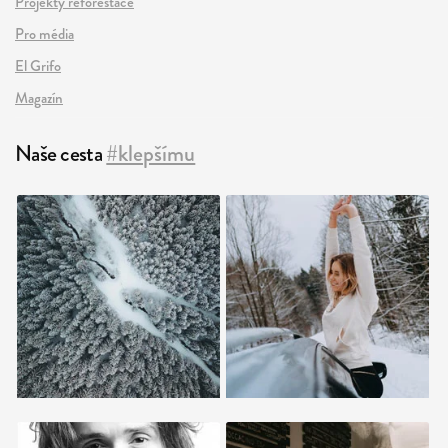
Projekty reforestace
Pro média
El Grifo
Magazín
Naše cesta
#klepšímu