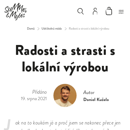
Domů
/
Udržitelná móda
/
Radosti a strasti s lokální výrobou
Radosti a strasti s
lokální výrobou
Přidáno
Autor
19. srpna 2021
Daniel Kužela
J
ak na to koukám já a proč jsem se nakonec přece jen