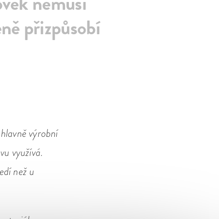
ověk nemusí
eně přizpůsobí
 hlavně výrobní
vu využívá.
edí než u