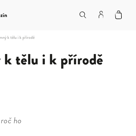
zín
mný k tělu i k přírodě
k tělu i k přírodě
proč ho