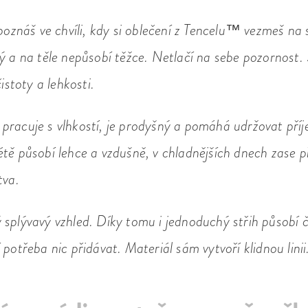
 poznáš ve chvíli, kdy si oblečení z Tencelu™ vezmeš na 
ý a na těle nepůsobí těžce. Netlačí na sebe pozornost. 
čistoty a lehkosti.
pracuje s vlhkostí, je prodyšný a pomáhá udržovat pří
tě působí lehce a vzdušně, v chladnějších dnech zase p
tva.
splývavý vzhled. Díky tomu i jednoduchý střih působí č
 potřeba nic přidávat. Materiál sám vytvoří klidnou linii