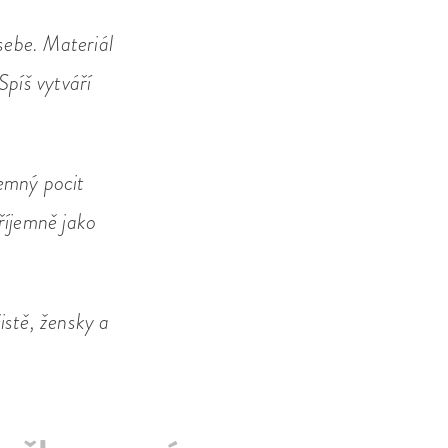
sebe. Materiál
Spíš vytváří
jemný pocit
říjemně jako
istě, žensky a
.