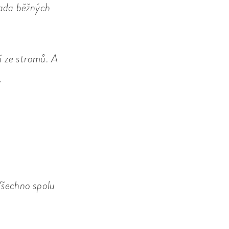
řada běžných
í ze stromů. A
.
Všechno spolu