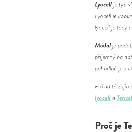
Lyocell
je typ v
Lyocell je konk
lyocell je tedy
Modal
je podob
příjemný na do
pohodlné pro ce
Pokud tě zajímá
lyocell
Tence
a
Proč je T