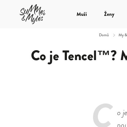
Muži
Ženy
Domů
/
My & 
Co je Tencel™? Ma
C
o j
po