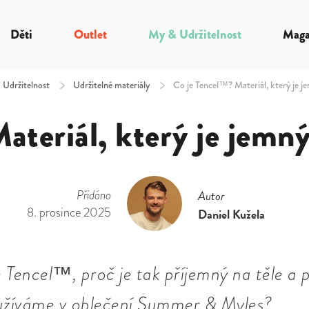
Děti
Outlet
My & Udržitelnost
Maga
Udržitelnost
/
Udržitelné materiály
/
Co je Tencel™? Materiál, který je je
teriál, který je jemný 
Přidáno
Autor
8. prosince 2025
Daniel Kužela
e Tencel™, proč je tak příjemný na těle a 
užíváme v oblečení Summer & Myles?