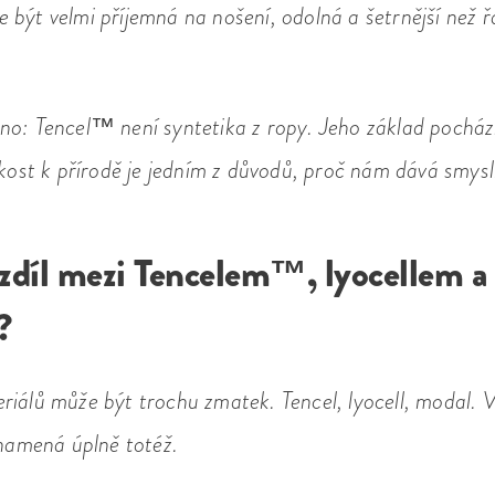
 být velmi příjemná na nošení, odolná a šetrnější než 
no: Tencel™ není syntetika z ropy. Jeho základ pocház
zkost k přírodě je jedním z důvodů, proč nám dává smysl
ozdíl mezi Tencelem™, lyocellem a
?
riálů může být trochu zmatek. Tencel, lyocell, modal. 
znamená úplně totéž.