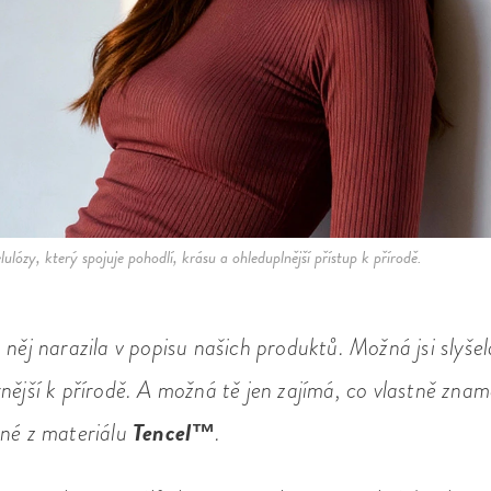
ulózy, který spojuje pohodlí, krásu a ohleduplnější přístup k přírodě.
 něj narazila v popisu našich produktů. Možná jsi slyšel
nější k přírodě. A možná tě jen zajímá, co vlastně znam
Tencel™
ené z materiálu
.