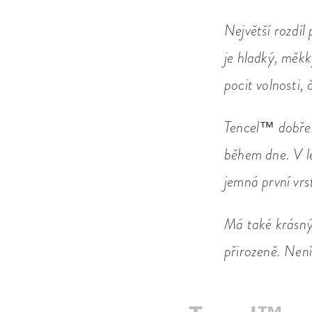
Největší rozdíl
je hladký, měkk
pocit volnosti, 
Tencel™ dobře 
během dne. V lé
jemná první vrs
Má také krásný 
přirozeně. Není