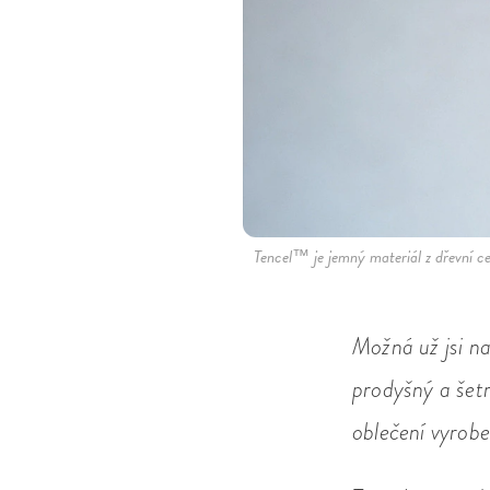
Tencel™ je jemný materiál z dřevní cel
Možná už jsi na
prodyšný a šetr
oblečení vyrob