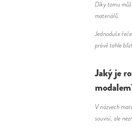
Díky tomu může
materiálů.
Jednoduše řeče
právě tahle blí
Jaký je r
modalem
V názvech mate
souvisí, ale ne