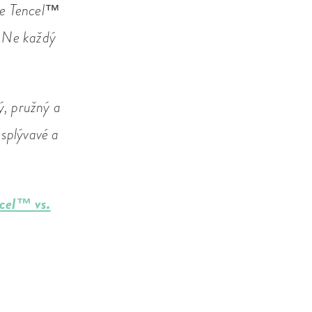
 že Tencel™
. Ne každý
ý, pružný a
 splývavé a
cel™ vs.