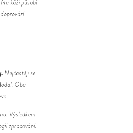
. Na kůži působí
e doprovází
g.
Nejčastěji se
Modal. Oba
eva.
ákno. Výsledkem
ogii zpracování.