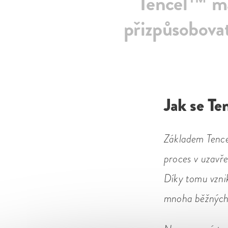
Tencel™ má
přizpůsobovat
Jak se Te
Základem Tencel
proces v uzavře
Díky tomu vznik
mnoha běžných 