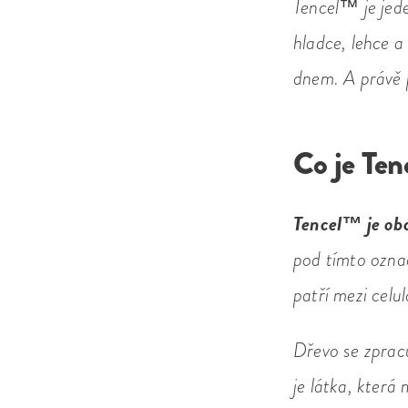
Tencel™ je jede
hladce, lehce a
dnem. A právě 
Co je Te
Tencel™ je obc
pod tímto ozna
patří mezi celu
Dřevo se zpracu
je látka, která