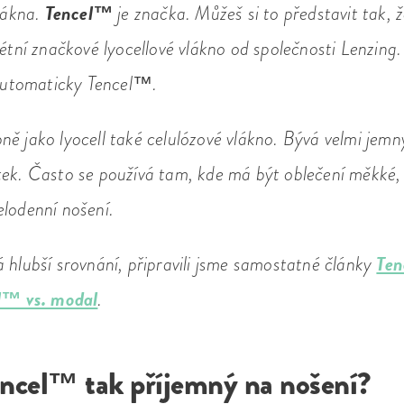
Tencel™
lákna.
je značka. Můžeš si to představit tak,
rétní značkové lyocellové vlákno od společnosti Lenzing
 automaticky Tencel™.
ně jako lyocell také celulózové vlákno. Bývá velmi jemn
tek. Často se používá tam, kde má být oblečení měkké,
lodenní nošení.
Ten
 hlubší srovnání, připravili jsme samostatné články
l™ vs. modal
.
encel™ tak příjemný na nošení?