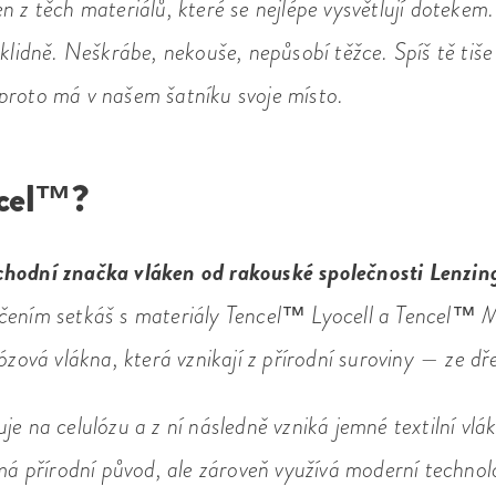
n z těch materiálů, které se nejlépe vysvětlují dotekem
 klidně. Neškrábe, nekouše, nepůsobí těžce. Spíš tě tiš
proto má v našem šatníku svoje místo.
ncel™?
hodní značka vláken od rakouské společnosti Lenzin
čením setkáš s materiály Tencel™ Lyocell a Tencel™ 
lózová vlákna, která vznikají z přírodní suroviny — ze dř
je na celulózu a z ní následně vzniká jemné textilní vl
 má přírodní původ, ale zároveň využívá moderní technol