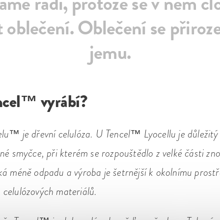
me rádi, protože se v něm čl
 oblečení. Oblečení se přiroz
jemu.
ncel™ vyrábí?
u™ je dřevní celulóza. U Tencel™ Lyocellu je důležitý
né smyčce, při kterém se rozpouštědlo z velké části zno
á méně odpadu a výroba je šetrnější k okolnímu prostř
celulózových materiálů.