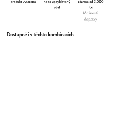
produkt vysazeno
nebo upcyklovaný
zdarma od 2.000
obal
Kč
Možnosti
dopravy
Dostupné i v těchto kombinacích