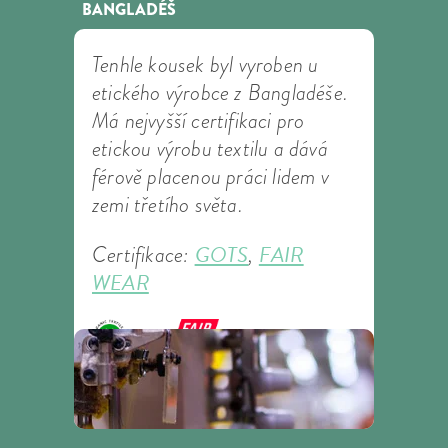
BANGLADÉŠ
Tenhle kousek byl vyroben u
etického výrobce z Bangladéše.
Má nejvyšší certifikaci pro
etickou výrobu textilu a dává
férově placenou práci lidem v
zemi třetího světa.
GOTS
FAIR
Certifikace:
,
WEAR