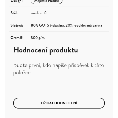
Design
:
Majestic Nature
Střih
:
medium fit
Složení
:
80% GOTS biobavlna, 20% recyklovaná bavlna
Gramáž
:
300 g/m
Hodnocení produktu
Buďte první, kdo napíše příspěvek k této
položce.
PŘIDAT HODNOCENÍ