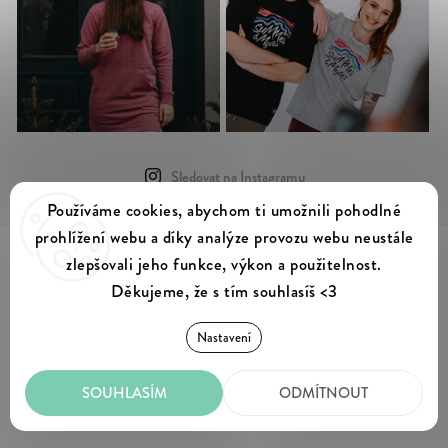
Sledovat na Instagramu
Používáme cookies, abychom ti umožnili pohodlné
prohlížení webu a díky analýze provozu webu neustále
zlepšovali jeho funkce, výkon a použitelnost.
Děkujeme, že s tím souhlasíš <3
Summer & Myles
Copyright 2026
. Všechna práva vyhrazena.
Upravit nastavení cookies
Nastavení
SOUHLASÍM
ODMÍTNOUT
Vytvořil Shoptet