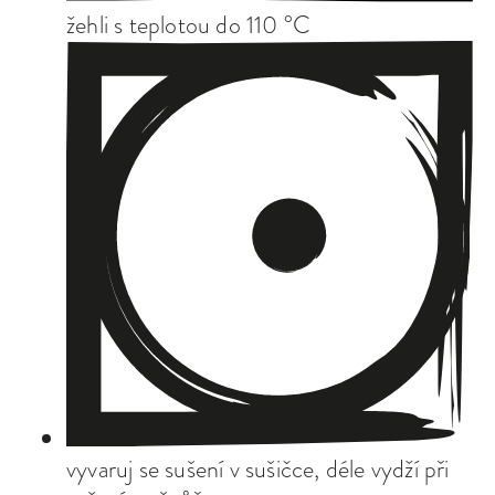
žehli s teplotou do 110 °C
vyvaruj se sušení v sušičce, déle vydží při