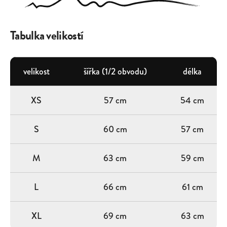
Tabulka velikostí
velikost
šířka (1/2 obvodu)
délka
XS
57 cm
54 cm
S
60 cm
57 cm
M
63 cm
59 cm
L
66 cm
61 cm
XL
69 cm
63 cm