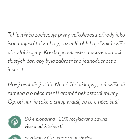
Tahle mikča zachycuje prvky velkoleposti přírody jako
jsou majestátní vrcholy, rozlehlá obloha, divoká zvěř a
přírodní krajiny. Kresba je nakreslena pouze pomocí
tlustých čar, aby byla zdůrazněna jednoduchost a
jasnost.
Nový uvolněný střih. Nemá žádné kapsy, má svěšená
ramena a o něco menší gramáž než ostatní mikiny.
Oproti nim je také o chlup kratší, za to o něco širší.
80% biobavlna · 20% recyklovaná bavlna
více o udržitelnosti
navrženo v ČR, eticky a udržitelně