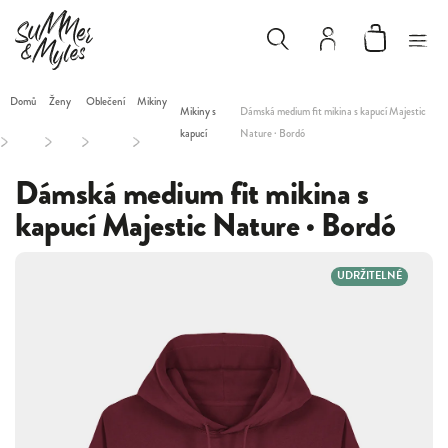
Domů
Ženy
Oblečení
Mikiny
Mikiny s
Dámská medium fit mikina s kapucí Majestic
kapucí
Nature · Bordó
/
/
/
/
Dámská medium fit mikina s
kapucí Majestic Nature · Bordó
UDRŽITELNÉ