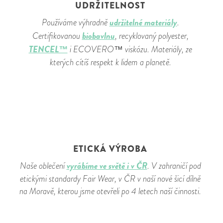
UDRŽITELNOST
udržitelné materiály
Používáme výhradně
.
biobavlnu
Certifikovanou
, recyklovaný polyester,
TENCEL™
i ECOVERO™ viskózu. Materiály, ze
kterých cítíš respekt k lidem a planetě.
ETICKÁ VÝROBA
vyrábíme ve světě i v ČR
Naše oblečení
. V zahraničí pod
etickými standardy Fair Wear, v ČR v naší nové šicí dílně
na Moravě, kterou jsme otevřeli po 4 letech naší činnosti.