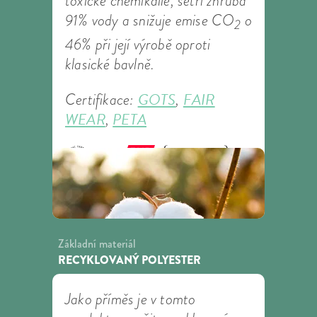
toxické chemikálie, šetří zhruba
91% vody a snižuje emise CO
o
2
46% při její výrobě oproti
klasické bavlně.
GOTS
FAIR
Certifikace:
,
WEAR
PETA
,
Základní materiál
RECYKLOVANÝ POLYESTER
Jako příměs je v tomto