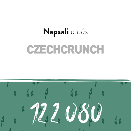
Napsali
o nás
122.080