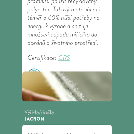
produktu použit recyklovaný
polyester. Takový materiál má
téměř o 60% nižší potřeby na
energii k výrobě a snižuje
množství odpadu mířícího do
oceánů a životního prostředí.
GRS
Certifikace:
Výšivky/visačky
JACRON