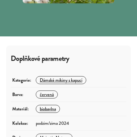
Doplňkové parametry
Kategorie
:
Dámské mikiny s kapucí
Barva
:
červená
Materiál
:
biobavlna
Kolekce
:
podzim/zima 2024