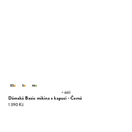
XS
S
M
+ další
Dámská Basic mikina s kapucí · Černá
1 390 Kč