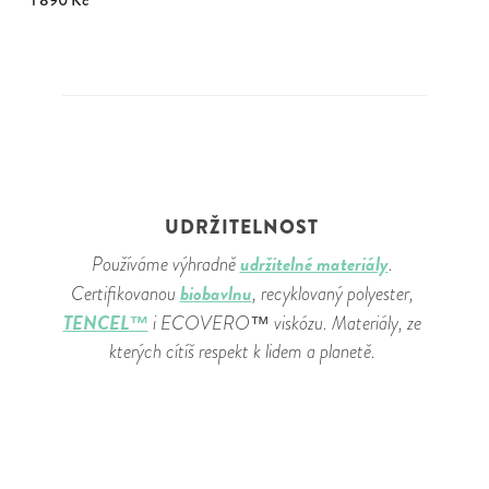
1 890 Kč
UDRŽITELNOST
udržitelné materiály
Používáme výhradně
.
biobavlnu
Certifikovanou
, recyklovaný polyester,
TENCEL™
i ECOVERO™ viskózu. Materiály, ze
kterých cítíš respekt k lidem a planetě.