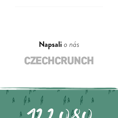
Napsali
o nás
122.080