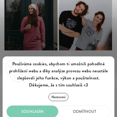
Sledovat na Instagramu
Používáme cookies, abychom ti umožnili pohodlné
prohlížení webu a díky analýze provozu webu neustále
zlepšovali jeho funkce, výkon a použitelnost.
Děkujeme, že s tím souhlasíš <3
Summer & Myles
Copyright 2026
. Všechna práva vyhrazena.
Nastavení
Upravit nastavení cookies
SOUHLASÍM
ODMÍTNOUT