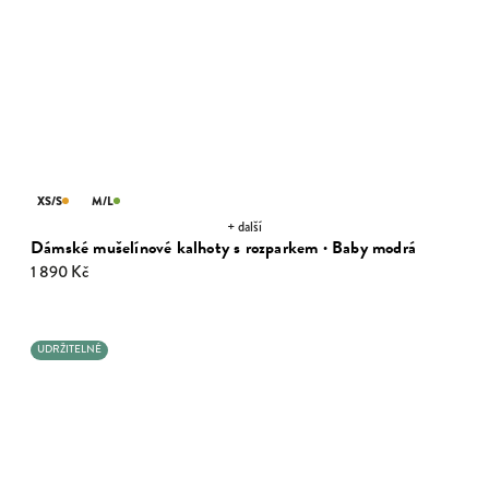
XS/S
M/L
+ další
Dámské mušelínové kalhoty s rozparkem · Baby modrá
1 890 Kč
UDRŽITELNÉ