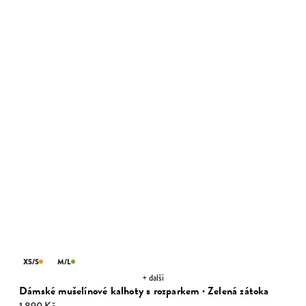
XS/S
M/L
+ další
Dámské mušelínové kalhoty s rozparkem · Zelená zátoka