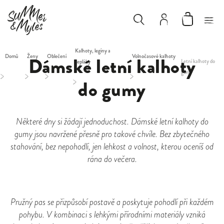
Kalhoty, legíny a
Domů
Ženy
Dámské letní kalhoty
Oblečení
Volnočasové kalhoty
Letní kalhoty do
tepláky
gumy
/
/
/
/
do gumy
/
Některé dny si žádají jednoduchost. Dámské letní kalhoty do
gumy jsou navržené přesně pro takové chvíle. Bez zbytečného
stahování, bez nepohodlí, jen lehkost a volnost, kterou oceníš od
rána do večera.
Pružný pas se přizpůsobí postavě a poskytuje pohodlí při každém
pohybu. V kombinaci s lehkými přírodními materiály vzniká