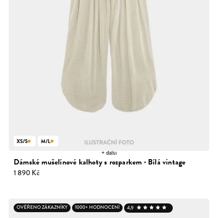
XS/S
M/L
+ další
Dámské mušelínové kalhoty s rozparkem · Bílá vintage
1 890 Kč
OVĚŘENO ZÁKAZNÍKY
1000+ HODNOCENÍ
4,9