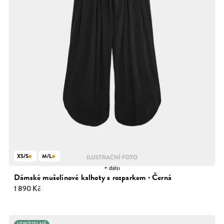
XS/S
M/L
+ další
Dámské mušelínové kalhoty s rozparkem · Černá
1 890 Kč