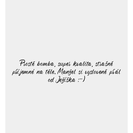
Prostě bomba, super kvalita, strašně
příjemné na těle. Manžel si vysloveně přál
od Ježíška :-)