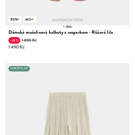
XS/S
M/L
+ další
Dámské mušelínové kalhoty s rozparkem · Růžová lila
1 890 Kč
–21 %
1 490 Kč
UDRŽITELNÉ