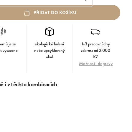
PŘIDAT DO KOŠÍKU
romů je za
ekologické balení
1-3 pracovní dny
t vysazeno
nebo upcyklovaný
zdarma od 2.000
obal
Kč
Možnosti dopravy
 i v těchto kombinacích