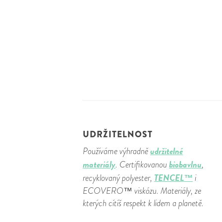
UDRŽITELNOST
udržitelné
Používáme výhradně
materiály
biobavlnu
. Certifikovanou
,
TENCEL™
recyklovaný polyester,
i
ECOVERO™ viskózu. Materiály, ze
kterých cítíš respekt k lidem a planetě.