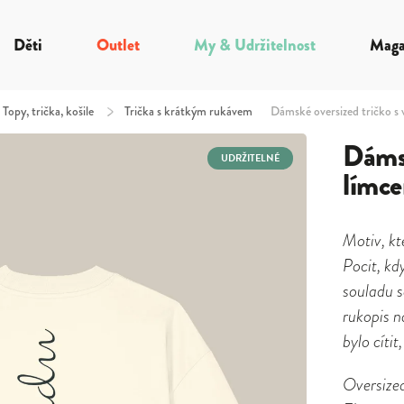
Děti
Outlet
My & Udržitelnost
Maga
Topy, trička, košile
/
Trička s krátkým rukávem
Dámské oversized tričko 
Dámsk
UDRŽITELNÉ
límc
Motiv, kt
Pocit, kd
souladu s
rukopis n
bylo cítit,
Oversized