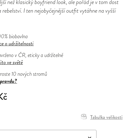
jší než klasický boyfriend look, ale pořád je v tom dost
 rebelství. I ten nejobyčejnější outfit vytáhne na vyšší
00% biobavlna
ce o udržitelnosti
avrženo v ČR, eticky a udržitelně
ito ve světě
yroste 10 nových stromů
pravdu?
Kč
Tabulka velikostí