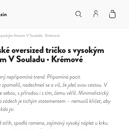
zín
s vysokým límcem V Souladu · Krémové
é oversized tričko s vysokým
em V Souladu · Krémové
erý nepřipomíná trend. Připomíná pocit.
y zpomalíš, nadechneš se a víš, že jdeš svou cestou. V
e sebou, s přírodou i s tím, čemu věříš. Minimalistický
a zádech je tichým statementem – nemusíš křičet, aby
 kdo jsi.
 střih, spadlá ramena, zajímavý vysoký náplet u krku.