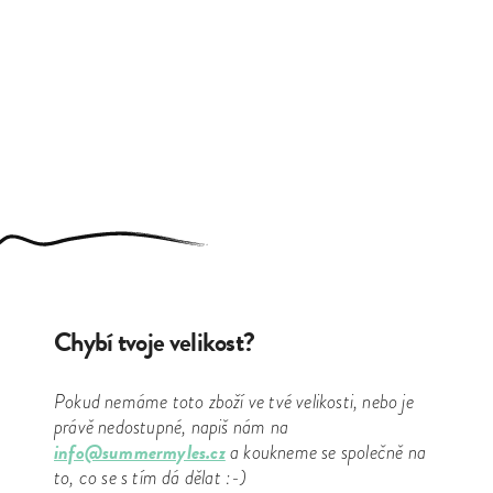
Chybí tvoje velikost?
Pokud nemáme toto zboží ve tvé velikosti, nebo je
právě nedostupné, napiš nám na
info@summermyles.cz
a koukneme se společně na
to, co se s tím dá dělat :-)