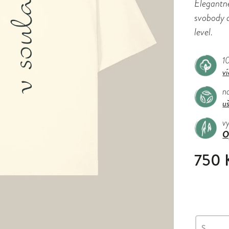
Elegantně
svobody a
level.
1
ví
n
uš
v
O
750 