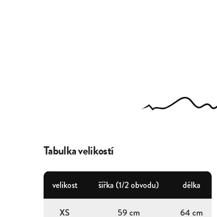
Tabulka velikostí
velikost
šířka (1/2 obvodu)
délka
XS
59 cm
64 cm