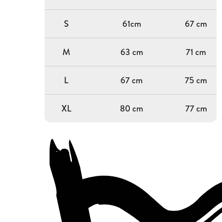
S
61cm
67 cm
M
63 cm
71 cm
L
67 cm
75 cm
XL
80 cm
77 cm