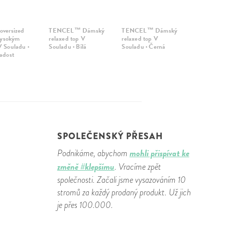
oversized
TENCEL™ Dámský
TENCEL™ Dámský
 vysokým
relaxed top V
relaxed top V
 Souladu ·
Souladu · Bílá
Souladu · Černá
adost
SPOLEČENSKÝ PŘESAH
mohli přispívat ke
Podnikáme, abychom
změně #klepšímu
. Vracíme zpět
společnosti. Začali jsme vysazováním 10
stromů za každý prodaný produkt. Už jich
je přes 100.000.