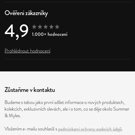
Ověřeni zákazníky
4,9
1.000+ hodnocení
Prohlédnout hodnocení
Zůstaňme v kontaktu
Budeme s tebou jako první sdílet informace o nových produktech,
kolekcích, exkluzivních slevách, ale i o tom, co se děje okolo Summer
& Myles.
Vložením e-mailu souhlasíš s
podmínkami ochrany osobních údajů
.