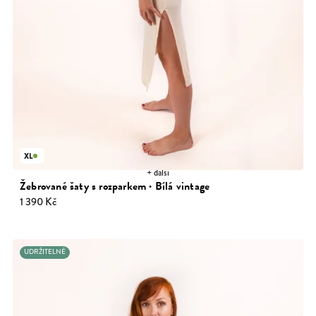
XL
+ další
Žebrované šaty s rozparkem · Bílá vintage
1 390 Kč
UDRŽITELNÉ