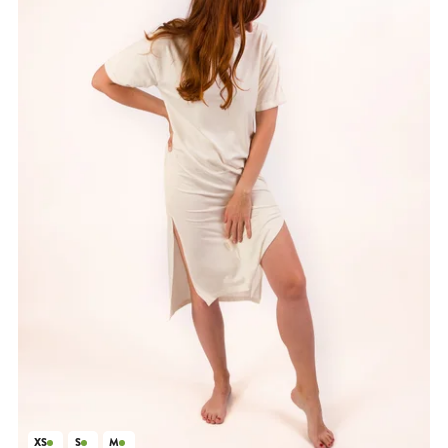
XS
S
M