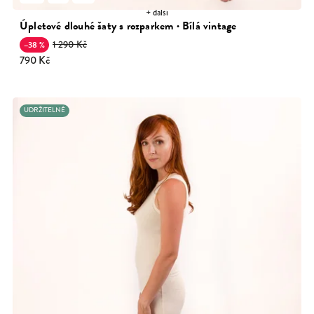
+ další
Úpletové dlouhé šaty s rozparkem · Bílá vintage
1 290 Kč
–38 %
790 Kč
UDRŽITELNÉ