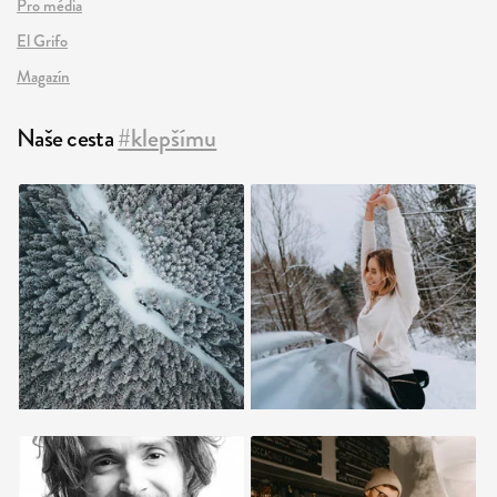
Pro média
El Grifo
Magazín
Naše cesta
#klepšímu