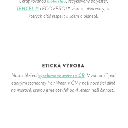
biobavlnu
Certifikovanou
, recyklovaný polyester,
TENCEL™
i ECOVERO™ viskózu. Materiály, ze
kterých cítíš respekt k lidem a planetě.
ETICKÁ VÝROBA
vyrábíme ve světě i v ČR
Naše oblečení
. V zahraničí pod
etickými standardy Fair Wear, v ČR v naší nové šicí dílně
na Moravě, kterou jsme otevřeli po 4 letech naší činnosti.