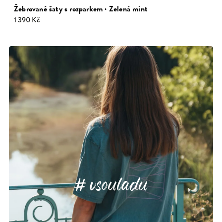
Žebrované šaty s rozparkem · Zelená mint
1 390 Kč
vsouladu