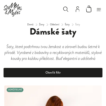
Domů
/
Ženy
/
Oblečení
/
Šaty
/
Šaty
Dámské šaty
Šaty, které podtrhnou tvou ženskost a zároveň budou šetrné k
přírodě. Vyrobené z biobavlny a recyklovaných materiálů, stylové
kousky pro každou příležitost. Buď elegantní a udržitelná
Otevřít filtr
UDRŽITELNÉ