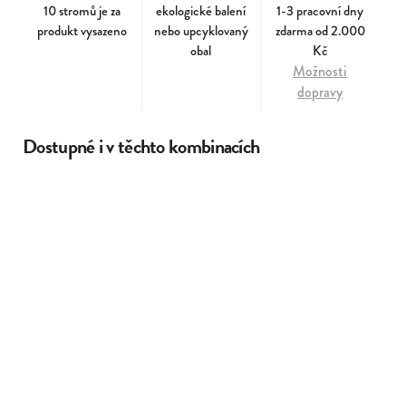
10 stromů je za
ekologické balení
1-3 pracovní dny
produkt vysazeno
nebo upcyklovaný
zdarma od 2.000
obal
Kč
Možnosti
dopravy
Dostupné i v těchto kombinacích