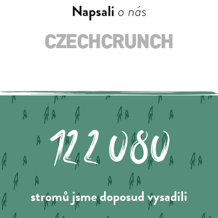
Napsali
o nás
122.080
stromů jsme doposud vysadili