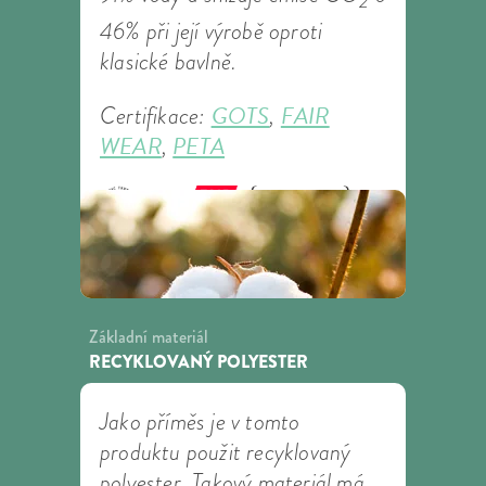
2
46% při její výrobě oproti
klasické bavlně.
GOTS
FAIR
Certifikace:
,
WEAR
PETA
,
Základní materiál
RECYKLOVANÝ POLYESTER
Jako příměs je v tomto
produktu použit recyklovaný
polyester. Takový materiál má