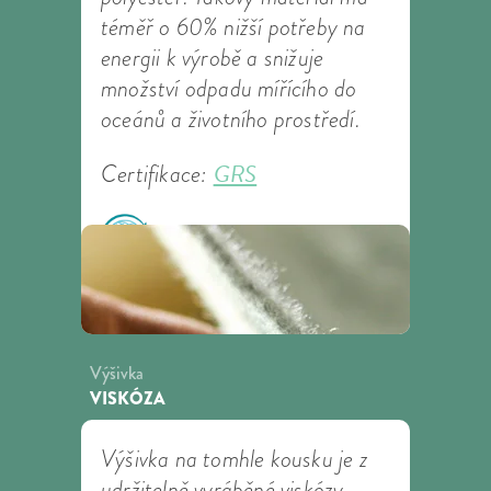
téměř o 60% nižší potřeby na
energii k výrobě a snižuje
množství odpadu mířícího do
oceánů a životního prostředí.
GRS
Certifikace:
Výšivka
VISKÓZA
Výšivka na tomhle kousku je z
udržitelně vyráběné viskózy