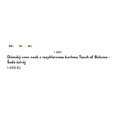
XS
S
M
+ další
Dámský crew neck s recyklovanou bavlnou Touch of Balance ·
Šedá šalvěj
1 490 Kč