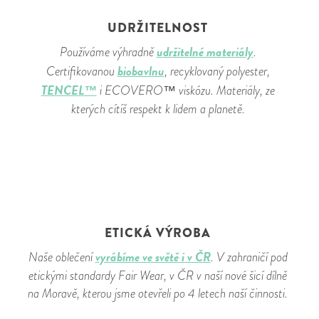
UDRŽITELNOST
udržitelné materiály
Používáme výhradně
.
biobavlnu
Certifikovanou
, recyklovaný polyester,
TENCEL™
i ECOVERO™ viskózu. Materiály, ze
kterých cítíš respekt k lidem a planetě.
ETICKÁ VÝROBA
vyrábíme ve světě i v ČR
Naše oblečení
. V zahraničí pod
etickými standardy Fair Wear, v ČR v naší nové šicí dílně
na Moravě, kterou jsme otevřeli po 4 letech naší činnosti.