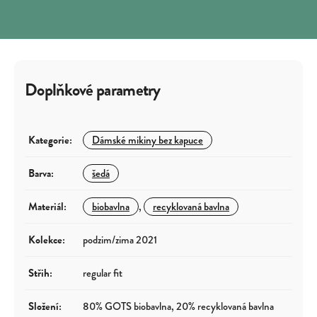
Doplňkové parametry
Kategorie
:
Dámské mikiny bez kapuce
Barva
:
šedá
Materiál
:
biobavlna
,
recyklovaná bavlna
Kolekce
:
podzim/zima 2021
Střih
:
regular fit
Složení
:
80% GOTS biobavlna, 20% recyklovaná bavlna