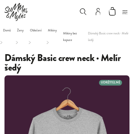
Domů
Ženy
Oblečení
Mikiny
Mikiny bez
Dámský Basic crew neck · Melír
kapuce
šedý
/
/
/
/
Dámský Basic crew neck · Melír
šedý
UDRŽITELNÉ