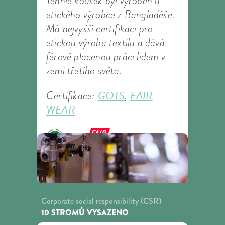
Tenhle kousek byl vyroben u
etického výrobce z Bangladéše.
Má nejvyšší certifikaci pro
etickou výrobu textilu a dává
férově placenou práci lidem v
zemi třetího světa.
GOTS
FAIR
Certifikace:
,
WEAR
Corporate social responsibility (CSR)
10 STROMŮ VYSAZENO