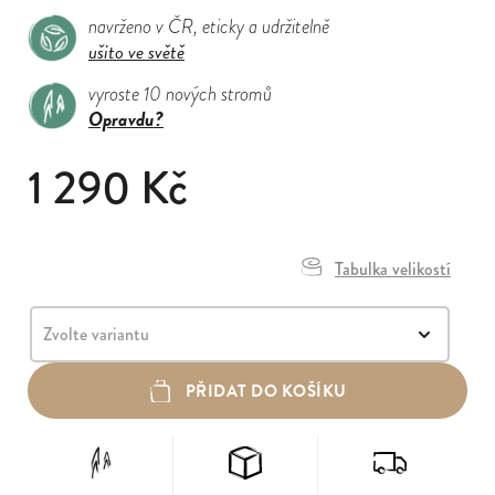
navrženo v ČR, eticky a udržitelně
ušito ve světě
vyroste 10 nových stromů
Opravdu?
1 290 Kč
Tabulka velikostí
PŘIDAT DO KOŠÍKU