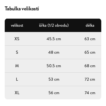
Tabulka velikostí
velikost
šířka (1/2 obvodu)
délka
XS
45.5 cm
63 cm
S
48 cm
65 cm
M
50.5 cm
68 cm
L
53 cm
72 cm
XL
56 cm
74 cm