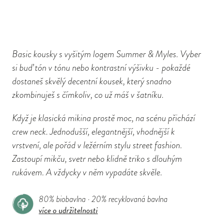
Basic kousky s vyšitým logem Summer & Myles. Vyber
si buď tón v tónu nebo kontrastní výšivku - pokaždé
dostaneš skvělý decentní kousek, který snadno
zkombinuješ s čímkoliv, co už máš v šatníku.
Když je klasická mikina prostě moc, na scénu přichází
crew neck. Jednodušší, elegantnější, vhodnější k
vrstvení, ale pořád v ležérním stylu street fashion.
Zastoupí mikču, svetr nebo klidně triko s dlouhým
rukávem. A vždycky v něm vypadáte skvěle.
80% biobavlna · 20% recyklovaná bavlna
více o udržitelnosti