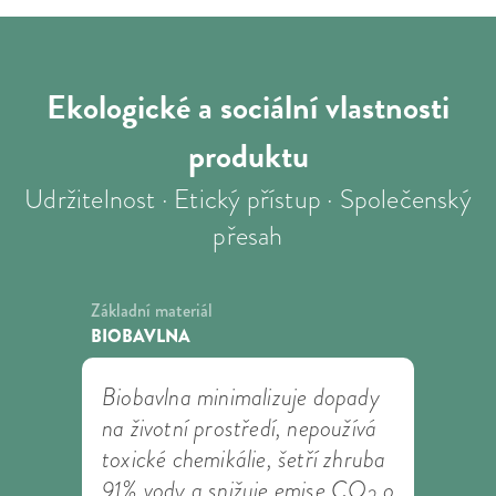
Ekologické a sociální
vlastnosti
produktu
Udržitelnost · Etický přístup · Společenský
přesah
Základní materiál
BIOBAVLNA
Biobavlna minimalizuje dopady
na životní prostředí, nepoužívá
toxické chemikálie, šetří zhruba
91% vody a snižuje emise CO
o