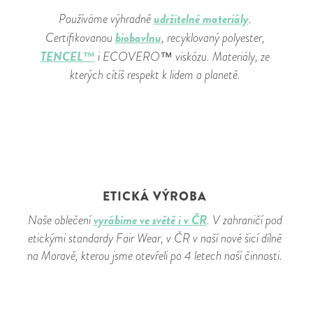
udržitelné materiály
Používáme výhradně
.
biobavlnu
Certifikovanou
, recyklovaný polyester,
TENCEL™
i ECOVERO™ viskózu. Materiály, ze
kterých cítíš respekt k lidem a planetě.
ETICKÁ VÝROBA
vyrábíme ve světě i v ČR
Naše oblečení
. V zahraničí pod
etickými standardy Fair Wear, v ČR v naší nové šicí dílně
na Moravě, kterou jsme otevřeli po 4 letech naší činnosti.