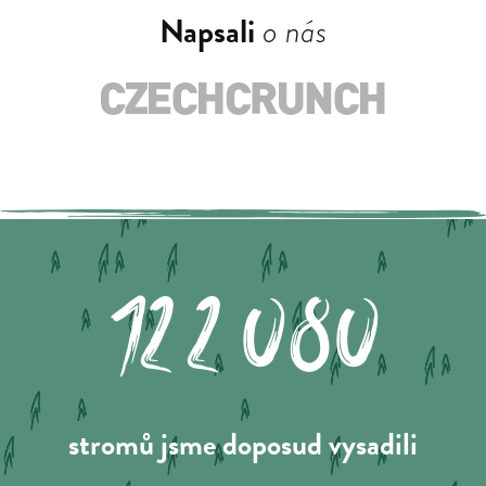
Napsali
o nás
122.080
stromů jsme doposud vysadili