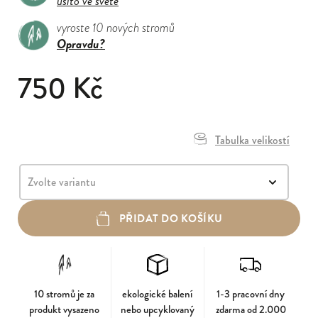
ušito ve světě
vyroste 10 nových stromů
Opravdu?
750 Kč
Tabulka velikostí
PŘIDAT DO KOŠÍKU
10 stromů je za
ekologické balení
1-3 pracovní dny
produkt vysazeno
nebo upcyklovaný
zdarma od 2.000