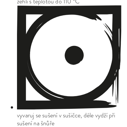
žehli s teplotou do 110 °C
vyvaruj se sušení v sušičce, déle vydží při
sušení na šnůře