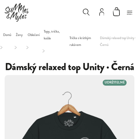
Topy, trička,
Domů
Ženy
Oblečení
Trička s krátkým
Dámský relaxed top Unity ·
košile
rukávem
Černá
/
/
/
/
Dámský relaxed top Unity · Černá
UDRŽITELNÉ