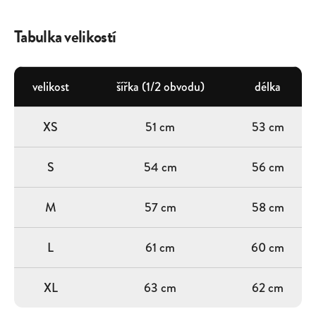
Tabulka velikostí
velikost
šířka (1/2 obvodu)
délka
XS
51 cm
53 cm
S
54 cm
56 cm
M
57 cm
58 cm
L
61 cm
60 cm
XL
63 cm
62 cm