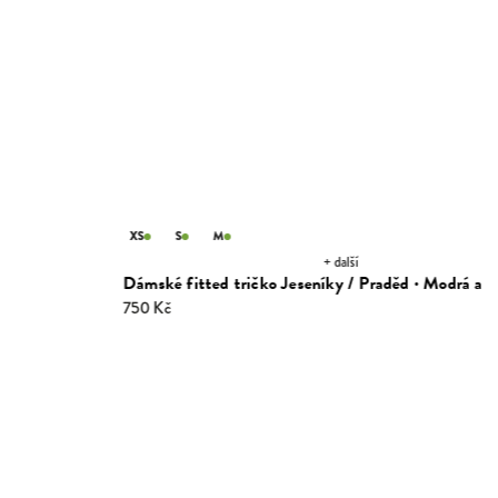
XS
S
M
+ další
Dámské fitted tričko Jeseníky / Praděd · Modrá aloe
750 Kč