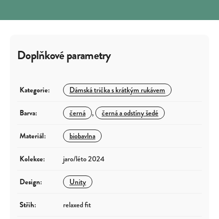
Doplňkové parametry
Kategorie
:
Dámská trička s krátkým rukávem
Barva
:
černá
,
černá a odstíny šedé
Materiál
:
biobavlna
Kolekce
:
jaro/léto 2024
Design
:
Unity
Střih
:
relaxed fit