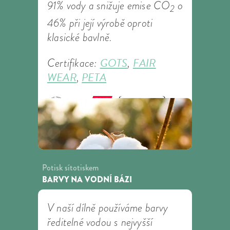
91% vody a snižuje emise CO
o
2
46% při její výrobě oproti
klasické bavlně.
GOTS
FAIR
Certifikace:
,
WEAR
PETA
,
Potisk sítotiskem
BARVY NA VODNÍ BÁZI
V naší dílně používáme barvy
ředitelné vodou s nejvyšší