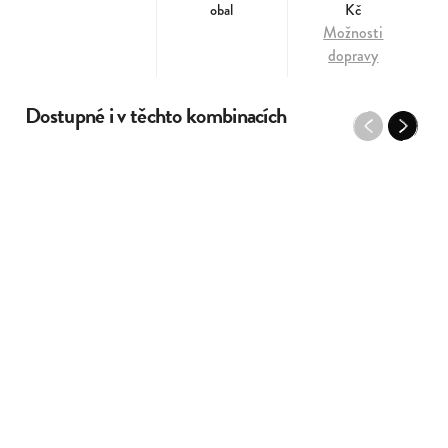
obal
Kč
Možnosti
dopravy
Dostupné i v těchto kombinacích
Previous
Next