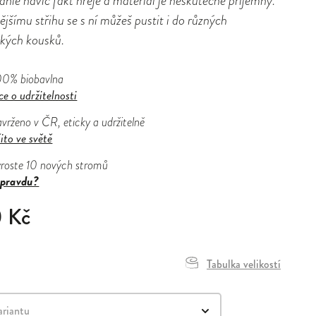
Tahle navíc fakt hřeje a materiál je neskutečně příjemný.
ějšímu střihu se s ní můžeš pustit i do různých
ckých kousků.
00% biobavlna
ce o udržitelnosti
avrženo v ČR, eticky a udržitelně
ito ve světě
yroste 10 nových stromů
pravdu?
0 Kč
Tabulka velikostí