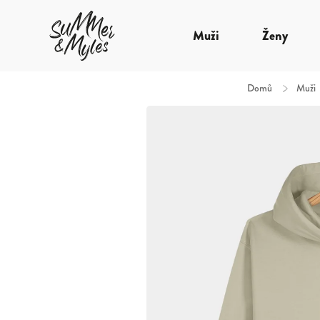
Muži
Ženy
Domů
/
Muži