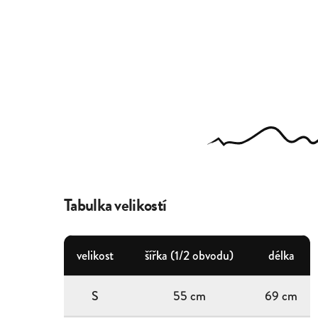
Tabulka velikostí
velikost
šířka (1/2 obvodu)
délka
S
55 cm
69 cm