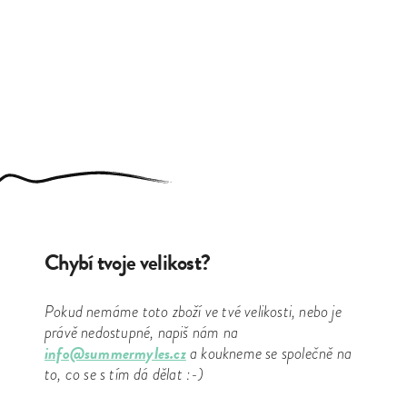
Chybí tvoje velikost?
Pokud nemáme toto zboží ve tvé velikosti, nebo je
právě nedostupné, napiš nám na
info@summermyles.cz
a koukneme se společně na
to, co se s tím dá dělat :-)