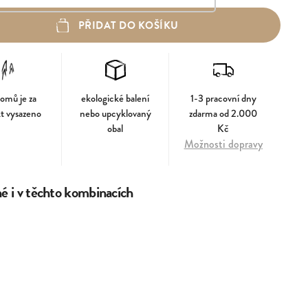
PŘIDAT DO KOŠÍKU
romů je za
ekologické balení
1-3 pracovní dny
t vysazeno
nebo upcyklovaný
zdarma od 2.000
obal
Kč
Možnosti dopravy
 i v těchto kombinacích