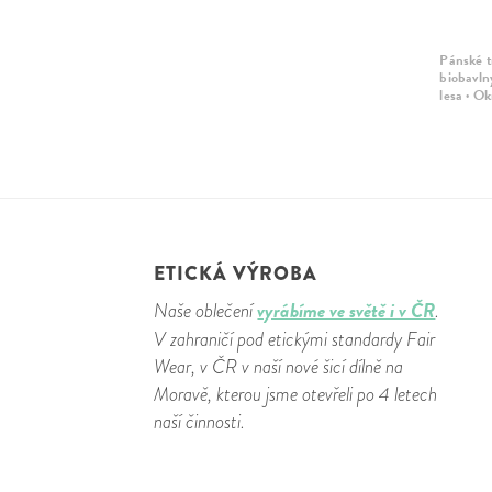
Pánské t
biobavln
lesa · Ok
ETICKÁ VÝROBA
vyrábíme ve světě i v ČR
Naše oblečení
.
V zahraničí pod etickými standardy Fair
Wear, v ČR v naší nové šicí dílně na
Moravě, kterou jsme otevřeli po 4 letech
naší činnosti.