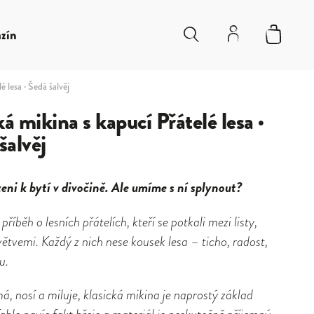
zín
é lesa · Šedá šalvěj
á mikina s kapucí Přátelé lesa ·
šalvěj
eni k bytí v divočině. Ale umíme s ní splynout?
říběh o lesních přátelích, kteří se potkali mezi listy,
větvemi. Každý z nich nese kousek lesa – ticho, radost,
u.
má, nosí a miluje, klasická mikina je naprostý základ