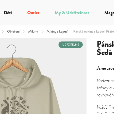
Děti
Outlet
My & Udržitelnost
Maga
/
Oblečení
/
Mikiny
/
Mikiny s kapucí
Pánská mikina s kapucí Přátel
Pánsk
UDRŽITELNÉ
Šedá 
Jsme zroz
Podzimní p
žaludy a 
rovnováh
Každý ji 