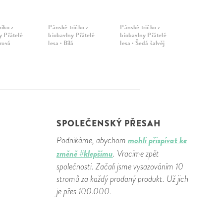
riko z
Pánské tričko z
Pánské tričko z
y Přátelé
biobavlny Přátelé
biobavlny Přátelé
rová
lesa · Bílá
lesa · Šedá šalvěj
SPOLEČENSKÝ PŘESAH
mohli přispívat ke
Podnikáme, abychom
změně #klepšímu
. Vracíme zpět
společnosti. Začali jsme vysazováním 10
stromů za každý prodaný produkt. Už jich
je přes 100.000.