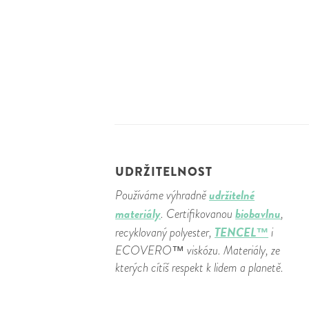
UDRŽITELNOST
udržitelné
Používáme výhradně
materiály
biobavlnu
. Certifikovanou
,
TENCEL™
recyklovaný polyester,
i
ECOVERO™ viskózu. Materiály, ze
kterých cítíš respekt k lidem a planetě.