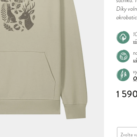
šatníku. 
Díky voln
akrobati
1
ví
n
uš
v
O
1 59