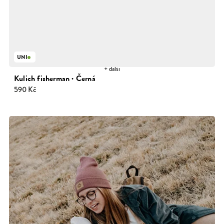
UNI
+ další
Kulich fisherman · Černá
590 Kč