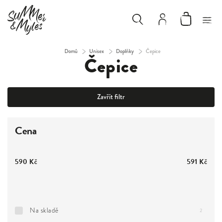
Domů
/
Unisex
/
Doplňky
/
Čepice
Čepice
Zavřít filtr
Cena
590
Kč
591
Kč
Na skladě
2