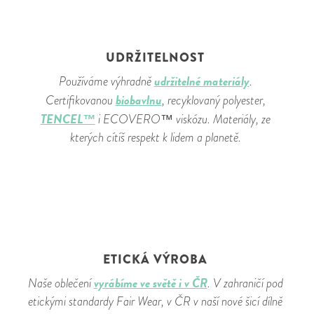
UDRŽITELNOST
udržitelné materiály
Používáme výhradně
.
biobavlnu
Certifikovanou
, recyklovaný polyester,
TENCEL™
i ECOVERO™ viskózu. Materiály, ze
kterých cítíš respekt k lidem a planetě.
ETICKÁ VÝROBA
vyrábíme ve světě i v ČR
Naše oblečení
. V zahraničí pod
etickými standardy Fair Wear, v ČR v naší nové šicí dílně