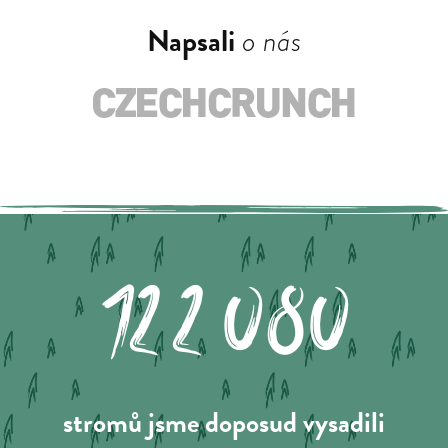
Napsali
o nás
122.080
stromů jsme doposud vysadili