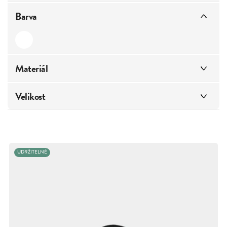
Barva
Materiál
biobavlna
2
Velikost
recyklovaný polyester
1
elastan
1
UNI
2
UDRŽITELNÉ