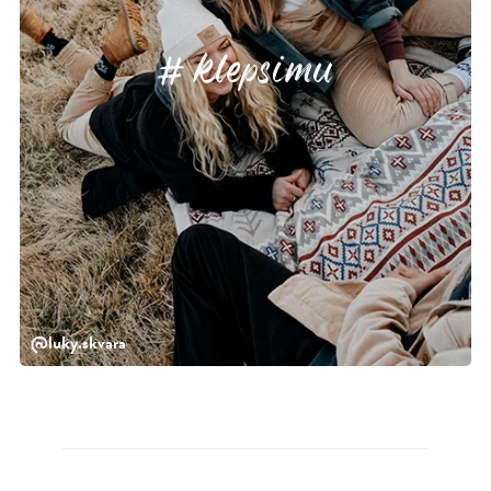
klepsimu
@luky.skvara