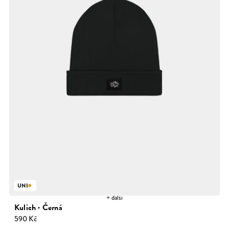
UNI
+ další
Kulich · Černá
590 Kč