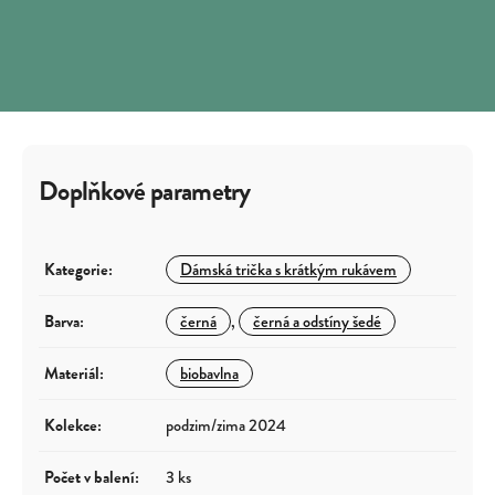
Doplňkové parametry
Kategorie
:
Dámská trička s krátkým rukávem
Barva
:
černá
,
černá a odstíny šedé
Materiál
:
biobavlna
Kolekce
:
podzim/zima 2024
Počet v balení
:
3 ks