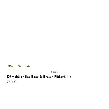
XS
S
L
+ další
Dámské tričko Majestic Nature · Natural
750 Kč