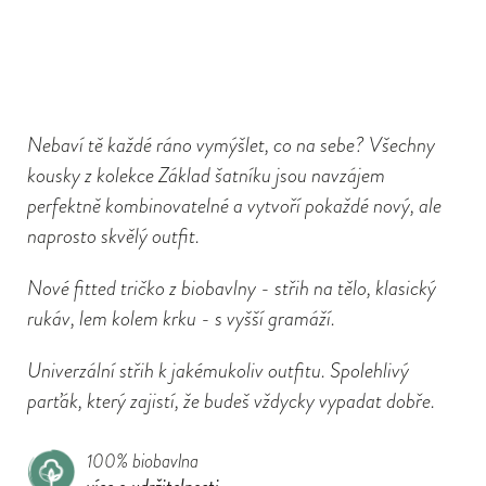
Nebaví tě každé ráno vymýšlet, co na sebe? Všechny
kousky z kolekce Základ šatníku jsou navzájem
perfektně kombinovatelné a vytvoří pokaždé nový, ale
naprosto skvělý outfit.
Nové fitted tričko z biobavlny - střih na tělo, klasický
rukáv, lem kolem krku - s vyšší gramáží.
Univerzální střih k jakémukoliv outfitu. Spolehlivý
parťák, který zajistí, že budeš vždycky vypadat dobře.
100% biobavlna
více o udržitelnosti