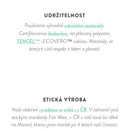
UDRŽITELNOST
udržitelné materiály
Používáme výhradně
.
biobavlnu
Certifikovanou
, recyklovaný polyester,
TENCEL™
i ECOVERO™ viskózu. Materiály, ze
kterých cítíš respekt k lidem a planetě.
ETICKÁ VÝROBA
vyrábíme ve světě i v ČR
Naše oblečení
. V zahraničí pod
etickými standardy Fair Wear, v ČR v naší nové šicí dílně
na Moravě, kterou jsme otevřeli po 4 letech naší činnosti.