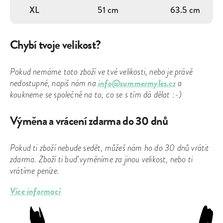
XL
51 cm
63.5 cm
Chybí tvoje velikost?
Pokud nemáme toto zboží ve tvé velikosti, nebo je právě
info@summermyles.cz
nedostupné, napiš nám na
a
koukneme se společně na to, co se s tím dá dělat :-)
Výměna a vrácení zdarma do 30 dnů
Pokud ti zboží nebude sedět, můžeš nám ho do 30 dnů vrátit
zdarma. Zboží ti buď vyměníme za jinou velikost, nebo ti
vrátíme peníze.
Více informací