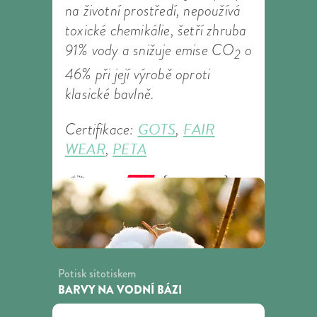
na životní prostředí, nepoužívá
toxické chemikálie, šetří zhruba
91% vody a snižuje emise CO
o
2
46% při její výrobě oproti
klasické bavlně.
GOTS
FAIR
Certifikace:
,
WEAR
PETA
,
Potisk sítotiskem
BARVY NA VODNÍ BÁZI