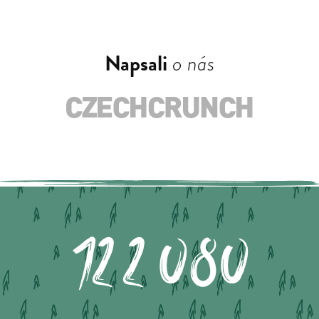
Napsali
o nás
122.080