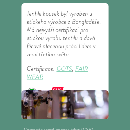
Tenhle kousek byl vyroben u
etického výrobce z Bangladéše.
Má nejvyšší certifikaci pro
etickou výrobu textilu a dává
férově placenou práci lidem v
zemi třetího světa.
GOTS
FAIR
Certifikace:
,
WEAR
Corporate social responsibility (CSR)