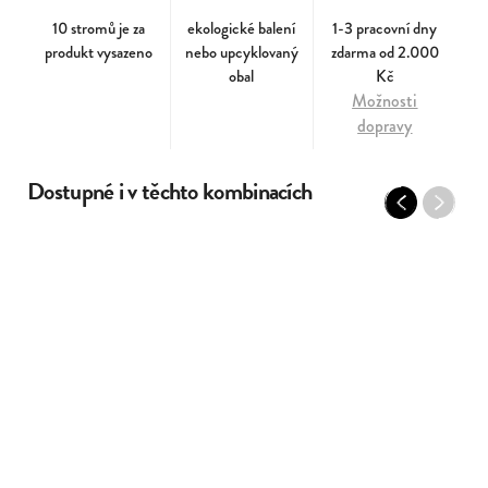
10 stromů je za
ekologické balení
1-3 pracovní dny
produkt vysazeno
nebo upcyklovaný
zdarma od 2.000
obal
Kč
Možnosti
dopravy
Dostupné i v těchto kombinacích
Previous
Next