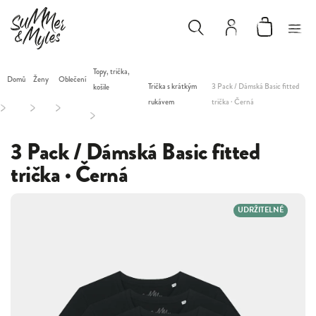
Topy, trička,
Domů
Ženy
Oblečení
Trička s krátkým
3 Pack / Dámská Basic fitted
košile
rukávem
trička · Černá
/
/
/
/
3 Pack / Dámská Basic fitted
trička · Černá
UDRŽITELNÉ