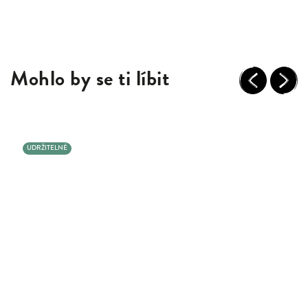
Mohlo by se ti líbit
Previous
Next
UDRŽITELNÉ
BESTSELLER 🩷