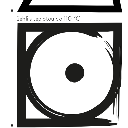
žehli s teplotou do 110 °C