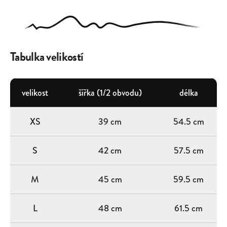
Tabulka velikostí
velikost
šířka (1/2 obvodu)
délka
XS
39 cm
54.5 cm
S
42 cm
57.5 cm
M
45 cm
59.5 cm
L
48 cm
61.5 cm