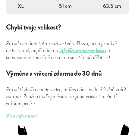
XL
51 cm
63.5 cm
Chybí tvoje velikost?
Pokud nemáme toto zboží ve tvé velikosti, nebo je právě
info@summermyles.cz
nedostupné, napiš nám na
a
koukneme se společně na to, co se s tím dá dělat :-)
Výměna a vrácení zdarma do 30 dnů
Pokud ti zboží nebude sedět, můžeš nám ho do 30 dnů vrátit
zdarma. Zboží ti buď vyměníme za jinou velikost, nebo ti
vrátíme peníze.
Více informací