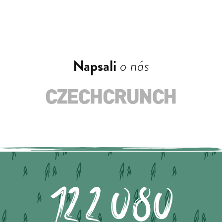
Napsali
o nás
122.080