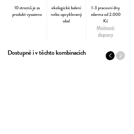
10 stromů je za
ekologické balení
1-3 pracovní dny
produkt vysazeno
nebo upcyklovaný
zdarma od 2.000
obal
Kč
Možnosti
dopravy
Dostupné i v těchto kombinacích
Previous
Next