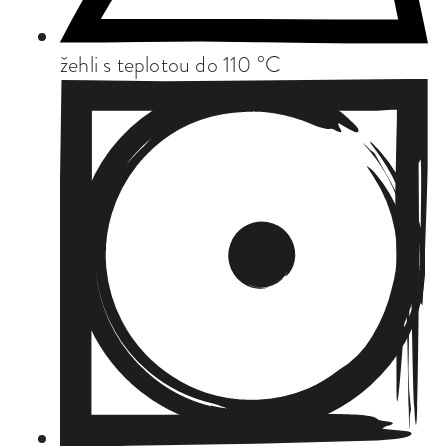
žehli s teplotou do 110 °C