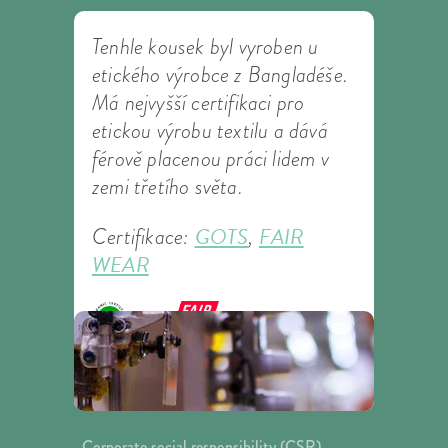
Tenhle kousek byl vyroben u
etického výrobce z Bangladéše.
Má nejvyšší certifikaci pro
etickou výrobu textilu a dává
férově placenou práci lidem v
zemi třetího světa.
GOTS
FAIR
Certifikace:
,
WEAR
Corporate social responsibility (CSR)