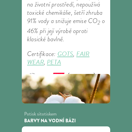
na životní prostředí, nepoužívá
toxické chemikálie, šetří zhruba
91% vody a snižuje emise CO
o
2
46% při její výrobě oproti
klasické bavlně.
GOTS
FAIR
Certifikace:
,
WEAR
PETA
,
Potisk sítotiskem
BARVY NA VODNÍ BÁZI