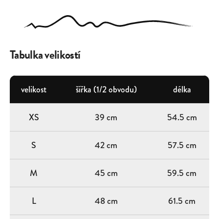
Tabulka velikostí
velikost
šířka (1/2 obvodu)
délka
XS
39 cm
54.5 cm
S
42 cm
57.5 cm
M
45 cm
59.5 cm
L
48 cm
61.5 cm