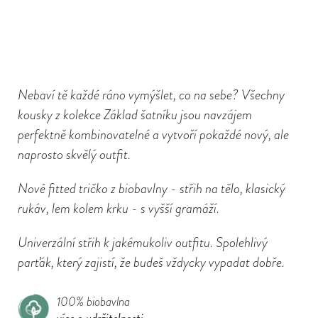
Nebaví tě každé ráno vymýšlet, co na sebe? Všechny
kousky z kolekce Základ šatníku jsou navzájem
perfektně kombinovatelné a vytvoří pokaždé nový, ale
naprosto skvělý outfit.
Nové fitted tričko z biobavlny - střih na tělo, klasický
rukáv, lem kolem krku - s vyšší gramáží.
Univerzální střih k jakémukoliv outfitu. Spolehlivý
parťák, který zajistí, že budeš vždycky vypadat dobře.
100% biobavlna
více o udržitelnosti