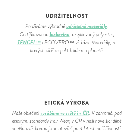
UDRŽITELNOST
udržitelné materiály
Používáme výhradně
.
biobavlnu
Certifikovanou
, recyklovaný polyester,
TENCEL™
i ECOVERO™ viskózu. Materiály, ze
kterých cítíš respekt k lidem a planetě.
ETICKÁ VÝROBA
vyrábíme ve světě i v ČR
Naše oblečení
. V zahraničí pod
etickými standardy Fair Wear, v ČR v naší nové šicí dílně
na Moravě, kterou jsme otevřeli po 4 letech naší činnosti.