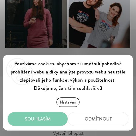
Sledovat na Instagramu
Používáme cookies, abychom ti umožnili pohodlné
prohlížení webu a díky analýze provozu webu neustále
zlepšovali jeho funkce, výkon a použitelnost.
Děkujeme, že s tím souhlasíš <3
Summer & Myles
Copyright 2026
. Všechna práva vyhrazena.
Nastavení
Upravit nastavení cookies
SOUHLASÍM
ODMÍTNOUT
Vytvořil Shoptet