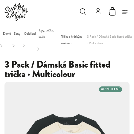
Topy, trička,
Domů
Ženy
Oblečení
Trička s krátkým
3 Pack / Dámská Basic fitted trička
košile
rukávem
· Multicolour
/
/
/
/
3 Pack / Dámská Basic fitted
trička · Multicolour
UDRŽITELNÉ