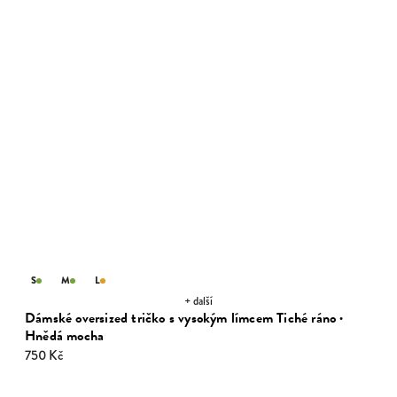
S
M
L
+ další
Dámské oversized tričko s vysokým límcem Tiché ráno ·
Hnědá mocha
750 Kč