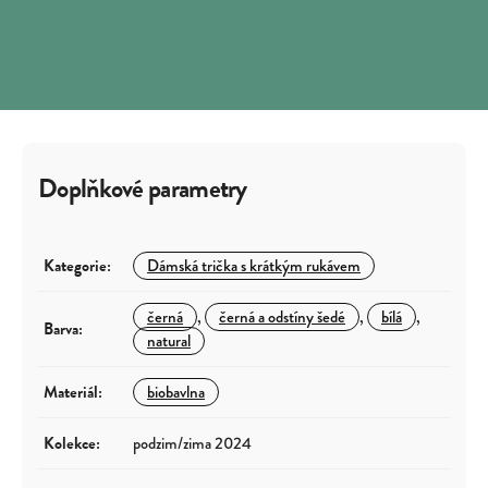
Doplňkové parametry
Kategorie
:
Dámská trička s krátkým rukávem
černá
,
černá a odstíny šedé
,
bílá
,
Barva
:
natural
Materiál
:
biobavlna
Kolekce
:
podzim/zima 2024