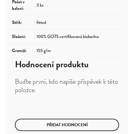
Počet v
3 ks
balení
:
Střih
:
fitted
Složení
:
100% GOTS certifikovaná biobavlna
Gramáž
:
155 g/m
Hodnocení produktu
Buďte první, kdo napíše příspěvek k této
položce.
PŘIDAT HODNOCENÍ