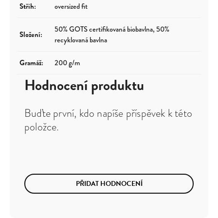
Střih
:
oversized fit
50% GOTS certifikovaná biobavlna, 50%
Složení
:
recyklovaná bavlna
Gramáž
:
200 g/m
Hodnocení produktu
Buďte první, kdo napíše příspěvek k této
položce.
PŘIDAT HODNOCENÍ