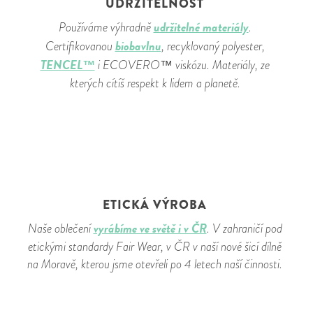
UDRŽITELNOST
udržitelné materiály
Používáme výhradně
.
biobavlnu
Certifikovanou
, recyklovaný polyester,
TENCEL™
i ECOVERO™ viskózu. Materiály, ze
kterých cítíš respekt k lidem a planetě.
ETICKÁ VÝROBA
vyrábíme ve světě i v ČR
Naše oblečení
. V zahraničí pod
etickými standardy Fair Wear, v ČR v naší nové šicí dílně
na Moravě, kterou jsme otevřeli po 4 letech naší činnosti.