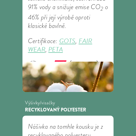
91% vody a snižuje emise CO
o
2
46% při její výrobě oproti
klasické bavlně.
GOTS
FAIR
Certifikace:
,
WEAR
PETA
,
Výšivky/visačky
RECYKLOVANÝ POLYESTER
Nášivka na tomhle kousku je z
recyklovaného polyesteru.