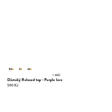
XS
S
M
+ další
Dámský Relaxed top · Purple love
590 Kč