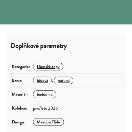
Doplňkové parametry
Kategorie
:
Dámské topy
Barva
:
béžová
,
natural
Materiál
:
biobavlna
Kolekce
:
jaro/léto 2026
Design
:
Meadow Ride