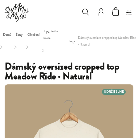
Topy, trička,
Domů
Ženy
Oblečení
Dámský oversized cropped top Meadow Ride
košile
Topy
· Natural
/
/
/
/
Dámský oversized cropped top
Meadow Ride · Natural
UDRŽITELNÉ