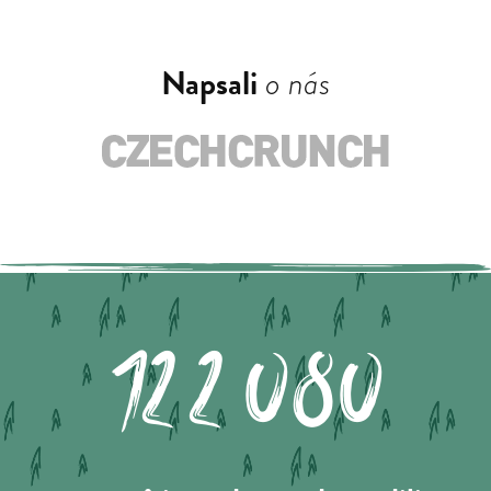
Napsali
o nás
122.080