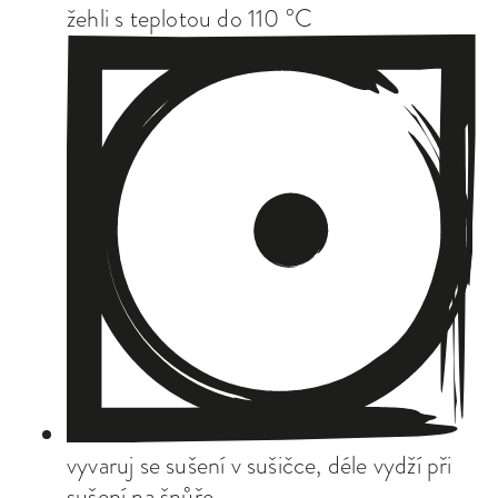
žehli s teplotou do 110 °C
vyvaruj se sušení v sušičce, déle vydží při
sušení na šnůře