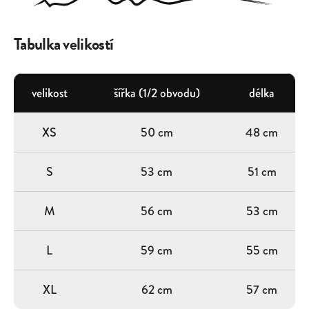
Tabulka velikostí
velikost
šířka (1/2 obvodu)
délka
XS
50 cm
48 cm
S
53 cm
51 cm
M
56 cm
53 cm
L
59 cm
55 cm
XL
62 cm
57 cm