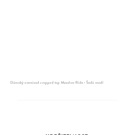
Dámský oversized cropped top Meadow Ride · Šedá modř
Dá