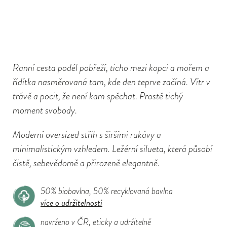
Ranní cesta podél pobřeží, ticho mezi kopci a mořem a
řídítka nasměrovaná tam, kde den teprve začíná. Vítr v
trávě a pocit, že není kam spěchat. Prostě tichý
moment svobody.
Moderní oversized střih s širšími rukávy a
minimalistickým vzhledem. Ležérní silueta, která působí
čistě, sebevědomě a přirozeně elegantně.
50% biobavlna, 50% recyklovaná bavlna
více o udržitelnosti
navrženo v ČR, eticky a udržitelně