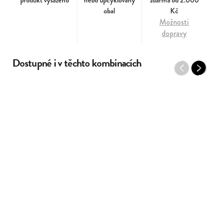
produkt vysazeno
nebo upcyklovaný
zdarma od 2.000
obal
Kč
Možnosti
dopravy
Dostupné i v těchto kombinacích
Previous
Next