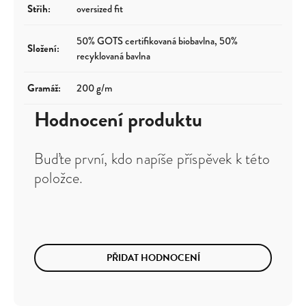
Střih
:
oversized fit
50% GOTS certifikovaná biobavlna, 50%
Složení
:
recyklovaná bavlna
Gramáž
:
200 g/m
Hodnocení produktu
Buďte první, kdo napíše příspěvek k této
položce.
PŘIDAT HODNOCENÍ