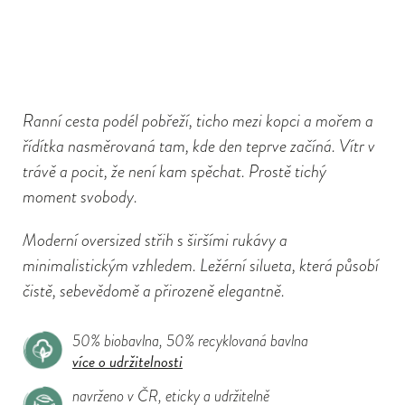
Ranní cesta podél pobřeží, ticho mezi kopci a mořem a
řídítka nasměrovaná tam, kde den teprve začíná. Vítr v
trávě a pocit, že není kam spěchat. Prostě tichý
moment svobody.
Moderní oversized střih s širšími rukávy a
minimalistickým vzhledem. Ležérní silueta, která působí
čistě, sebevědomě a přirozeně elegantně.
50% biobavlna, 50% recyklovaná bavlna
více o udržitelnosti
navrženo v ČR, eticky a udržitelně