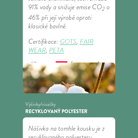
91% vody a snižuje emise CO
o
2
46% při její výrobě oproti
klasické bavlně.
GOTS
FAIR
Certifikace:
,
WEAR
PETA
,
Výšivky/visačky
RECYKLOVANÝ POLYESTER
Nášivka na tomhle kousku je z
recyklovaného polyesteru.