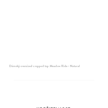
Dámský oversized cropped top Meadow Ride · Natural
Dá