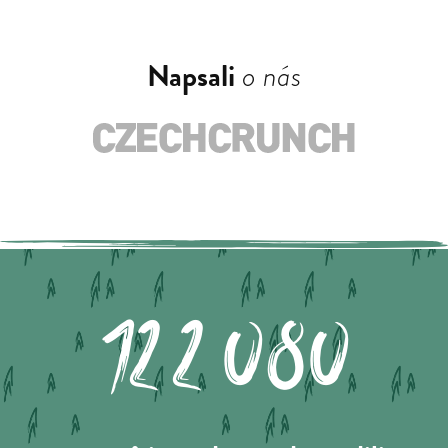
Napsali
o nás
122.080