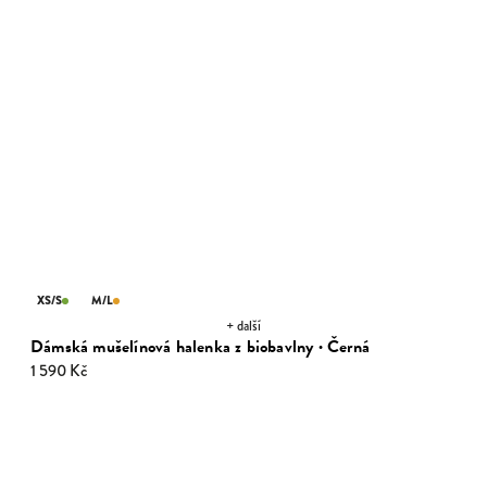
XS/S
M/L
+ další
Dámská mušelínová halenka z biobavlny · Černá
1 590 Kč