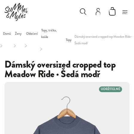
Topy, trička,
Domů
Ženy
Oblečení
Dámský oversized cropped top Meadow Ride ·
košile
Topy
Šedá modř
/
/
/
/
Dámský oversized cropped top
Meadow Ride · Šedá modř
UDRŽITELNÉ