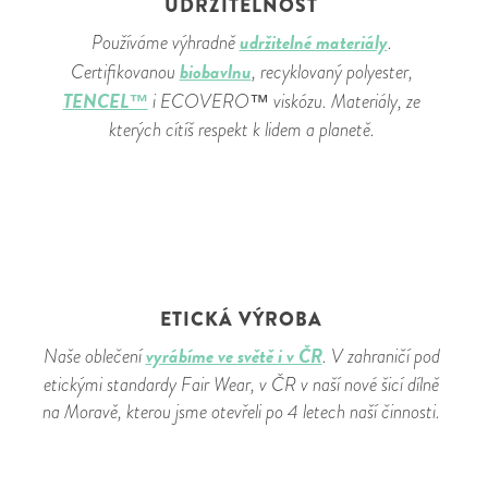
UDRŽITELNOST
udržitelné materiály
Používáme výhradně
.
biobavlnu
Certifikovanou
, recyklovaný polyester,
TENCEL™
i ECOVERO™ viskózu. Materiály, ze
kterých cítíš respekt k lidem a planetě.
ETICKÁ VÝROBA
vyrábíme ve světě i v ČR
Naše oblečení
. V zahraničí pod
etickými standardy Fair Wear, v ČR v naší nové šicí dílně
na Moravě, kterou jsme otevřeli po 4 letech naší činnosti.