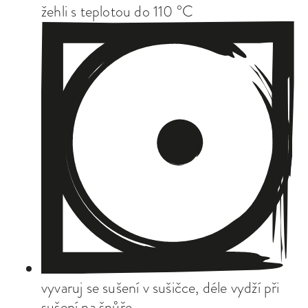
žehli s teplotou do 110 °C
vyvaruj se sušení v sušičce, déle vydží při
sušení na šnůře