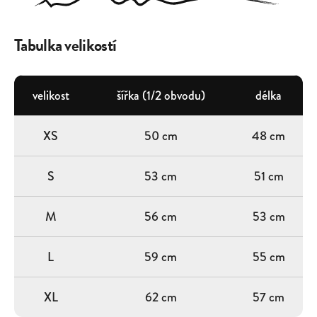
Tabulka velikostí
velikost
šířka (1/2 obvodu)
délka
XS
50 cm
48 cm
S
53 cm
51 cm
M
56 cm
53 cm
L
59 cm
55 cm
XL
62 cm
57 cm