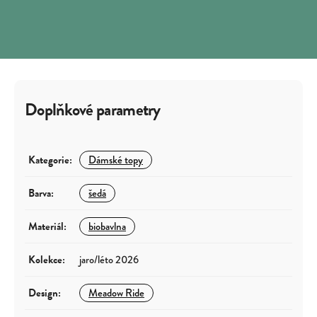
Doplňkové parametry
Kategorie
:
Dámské topy
Barva
:
šedá
Materiál
:
biobavlna
Kolekce
:
jaro/léto 2026
Design
:
Meadow Ride