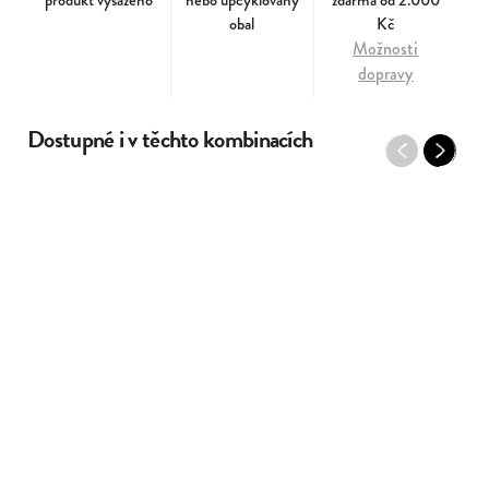
produkt vysazeno
nebo upcyklovaný
zdarma od 2.000
obal
Kč
Možnosti
dopravy
Dostupné i v těchto kombinacích
Previous
Next