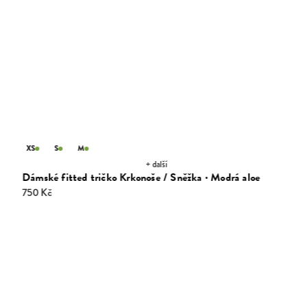
XS
S
M
+ další
Dámské fitted tričko Krkonoše / Sněžka · Modrá aloe
750 Kč