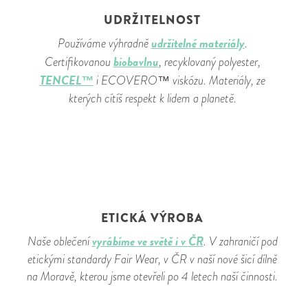
UDRŽITELNOST
udržitelné materiály
Používáme výhradně
.
biobavlnu
Certifikovanou
, recyklovaný polyester,
TENCEL™
i ECOVERO™ viskózu. Materiály, ze
kterých cítíš respekt k lidem a planetě.
ETICKÁ VÝROBA
vyrábíme ve světě i v ČR
Naše oblečení
. V zahraničí pod
etickými standardy Fair Wear, v ČR v naší nové šicí dílně
na Moravě, kterou jsme otevřeli po 4 letech naší činnosti.