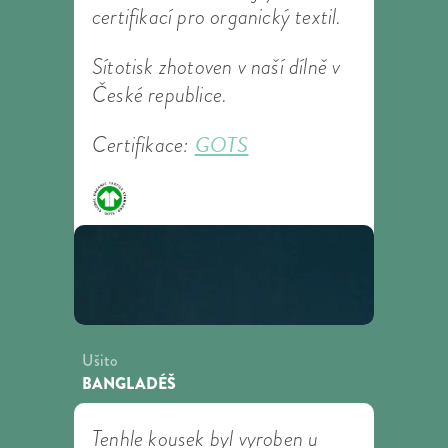
certifikací pro organický textil.
Sítotisk zhotoven v naší dílně v
České republice.
GOTS
Certifikace:
Ušito
BANGLADÉŠ
Tenhle kousek byl vyroben u