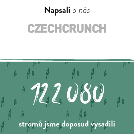
Napsali
o nás
122.080
stromů jsme doposud vysadili