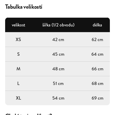
Tabulka velikostí
velikost
šířka (1/2 obvodu)
délka
XS
42 cm
62 cm
S
45 cm
64 cm
M
48 cm
66 cm
L
51 cm
68 cm
XL
54 cm
69 cm