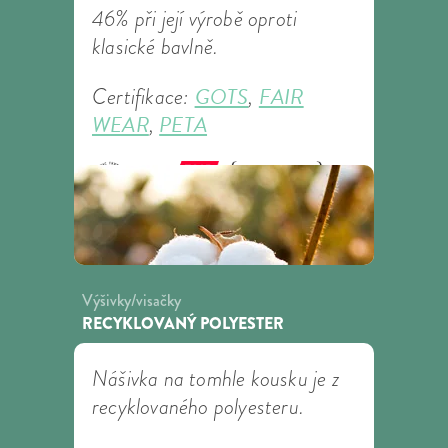
46% při její výrobě oproti
klasické bavlně.
GOTS
FAIR
Certifikace:
,
WEAR
PETA
,
Výšivky/visačky
RECYKLOVANÝ POLYESTER
Nášivka na tomhle kousku je z
recyklovaného polyesteru.