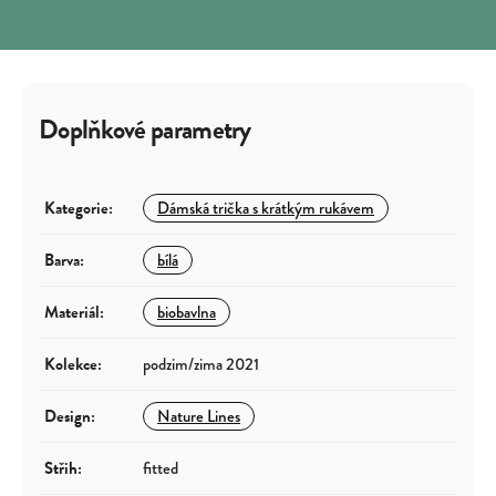
Doplňkové parametry
Kategorie
:
Dámská trička s krátkým rukávem
Barva
:
bílá
Materiál
:
biobavlna
Kolekce
:
podzim/zima 2021
Design
:
Nature Lines
Střih
:
fitted