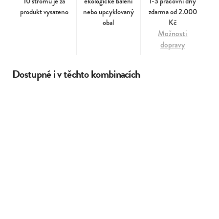
10 stromů je za
ekologické balení
1-3 pracovní dny
produkt vysazeno
nebo upcyklovaný
zdarma od 2.000
obal
Kč
Možnosti
dopravy
Dostupné i v těchto kombinacích