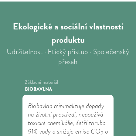
Ekologické a sociální
vlastnosti
produktu
Udržitelnost · Etický přístup · Společenský
přesah
Základní materiál
BIOBAVLNA
Biobavlna minimalizuje dopady
na životní prostředí, nepoužívá
toxické chemikálie, šetří zhruba
91% vody a snižuje emise CO
o
2