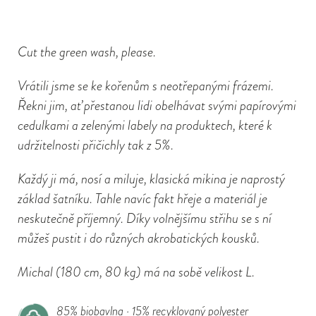
Cut the green wash, please.
Vrátili jsme se ke kořenům s neotřepanými frázemi.
Řekni jim, ať přestanou lidi obelhávat svými papírovými
cedulkami a zelenými labely na produktech, které k
udržitelnosti přičichly tak z 5%.
Každý ji má, nosí a miluje, klasická mikina je naprostý
základ šatníku. Tahle navíc fakt hřeje a materiál je
neskutečně příjemný. Díky volnějšímu střihu se s ní
můžeš pustit i do různých akrobatických kousků.
Michal
(180 cm, 80 kg)
má na sobě velikost L.
85% biobavlna · 15% recyklovaný polyester