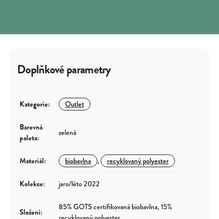
Doplňkové parametry
Kategorie
:
Outlet
Barevná
zelená
paleta
:
Materiál
:
biobavlna
,
recyklovaný polyester
Kolekce
:
jaro/léto 2022
85% GOTS certifikovaná biobavlna, 15%
Složení
:
recyklovaný polyester