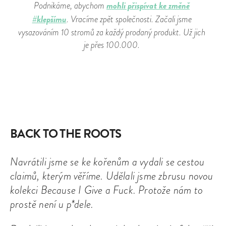
mohli přispívat ke změně
Podnikáme, abychom
#klepšímu
. Vracíme zpět společnosti. Začali jsme
vysazováním 10 stromů za každý prodaný produkt. Už jich
je přes 100.000.
BACK TO THE ROOTS
Navrátili jsme se ke kořenům a vydali se cestou
claimů, kterým věříme. Udělali jsme zbrusu novou
kolekci Because I Give a Fuck. Protože nám to
prostě není u p*dele.