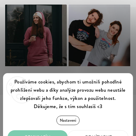
Sledovat na Instagramu
Používáme cookies, abychom ti umožnili pohodlné
prohlížení webu a díky analýze provozu webu neustále
zlepšovali jeho funkce, výkon a použitelnost.
Děkujeme, že s tím souhlasíš <3
Summer & Myles
Copyright 2026
. Všechna práva vyhrazena.
Nastavení
Upravit nastavení cookies