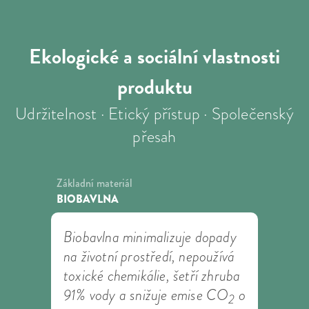
Ekologické a sociální
vlastnosti
produktu
Udržitelnost · Etický přístup · Společenský
přesah
Základní materiál
BIOBAVLNA
Biobavlna minimalizuje dopady
na životní prostředí, nepoužívá
toxické chemikálie, šetří zhruba
91% vody a snižuje emise CO
o
2