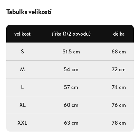
Tabulka velikostí
velikost
šířka (1/2 obvodu)
délka
S
51.5 cm
68 cm
M
54 cm
72 cm
L
57 cm
74 cm
XL
60 cm
76 cm
XXL
63 cm
78 cm