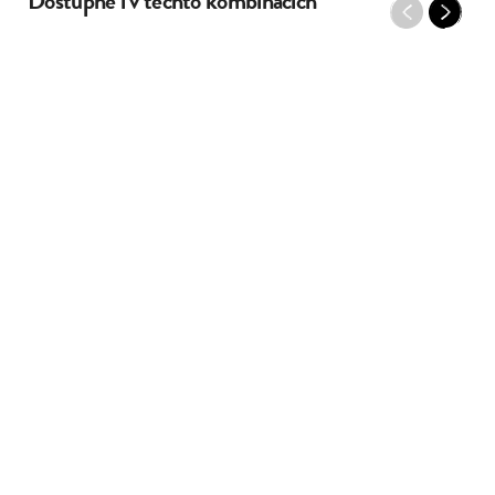
Dostupné i v těchto kombinacích
Previous
Next