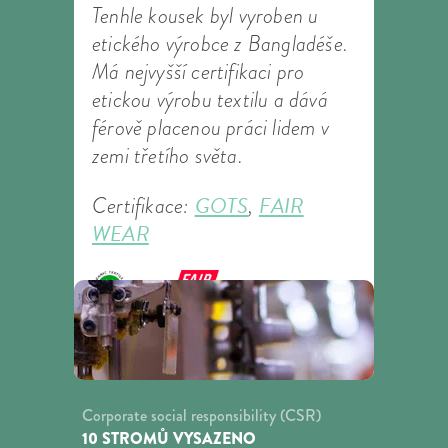
Tenhle kousek byl vyroben u
etického výrobce z Bangladéše.
Má nejvyšší certifikaci pro
etickou výrobu textilu a dává
férově placenou práci lidem v
zemi třetího světa.
GOTS
FAIR
Certifikace:
,
WEAR
Corporate social responsibility (CSR)
10 STROMŮ VYSAZENO