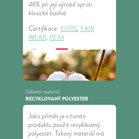
46% při její výrobě oproti
klasické bavlně.
GOTS
FAIR
Certifikace:
,
WEAR
PETA
,
Základní materiál
RECYKLOVANÝ POLYESTER
Jako příměs je v tomto
produktu použit recyklovaný
polyester. Takový materiál má