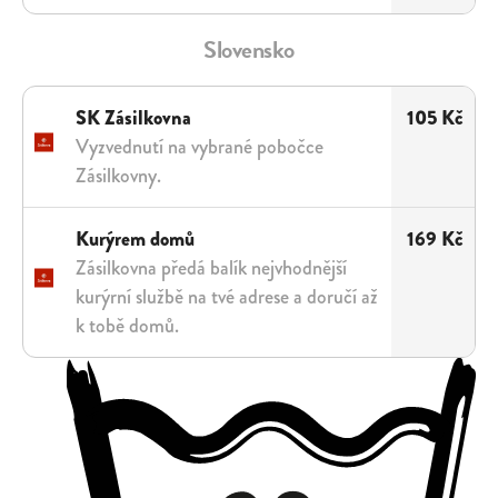
Slovensko
SK Zásilkovna
105 Kč
Vyzvednutí na vybrané pobočce
Zásilkovny.
Kurýrem domů
169 Kč
Zásilkovna předá balík nejvhodnější
kurýrní službě na tvé adrese a doručí až
k tobě domů.