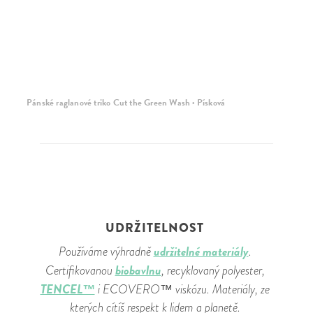
Pánské raglanové triko Cut the Green Wash · Písková
Pá
UDRŽITELNOST
udržitelné materiály
Používáme výhradně
.
biobavlnu
Certifikovanou
, recyklovaný polyester,
TENCEL™
i ECOVERO™ viskózu. Materiály, ze
kterých cítíš respekt k lidem a planetě.