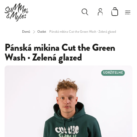
Domů
/
Outlet
Pánská mikina Cut the Green Wash · Zelená glazed
Pánská mikina Cut the Green
Wash · Zelená glazed
UDRŽITELNÉ