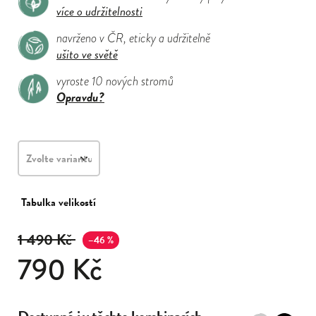
více o udržitelnosti
navrženo v ČR, eticky a udržitelně
ušito ve světě
vyroste 10 nových stromů
Opravdu?
Tabulka velikostí
1 490 Kč
–46 %
790 Kč