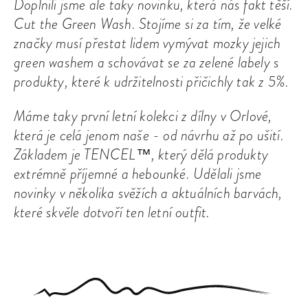
Doplnili jsme ale taky novinku, která nás fakt těší.
Cut the Green Wash. Stojíme si za tím, že velké
značky musí přestat lidem vymývat mozky jejich
green washem a schovávat se za zelené labely s
produkty, které k udržitelnosti přičichly tak z 5%.
Máme taky první letní kolekci z dílny v Orlové,
která je celá jenom naše - od návrhu až po ušití.
Základem je TENCEL™, který dělá produkty
extrémně příjemné a hebounké. Udělali jsme
novinky v několika svěžích a aktuálních barvách,
které skvěle dotvoří ten letní outfit.