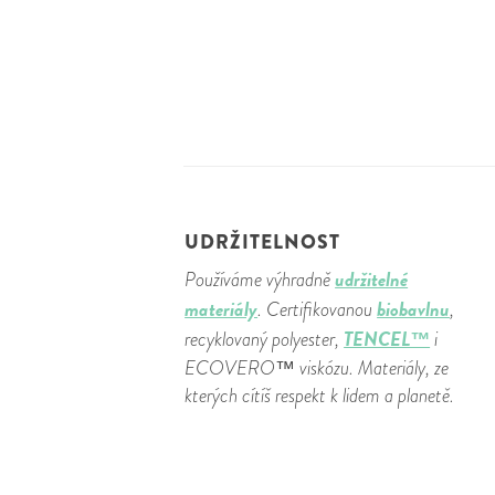
UDRŽITELNOST
udržitelné
Používáme výhradně
materiály
biobavlnu
. Certifikovanou
,
TENCEL™
recyklovaný polyester,
i
ECOVERO™ viskózu. Materiály, ze
kterých cítíš respekt k lidem a planetě.