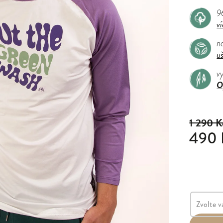
9
ví
na
u
v
O
1 290 K
490 