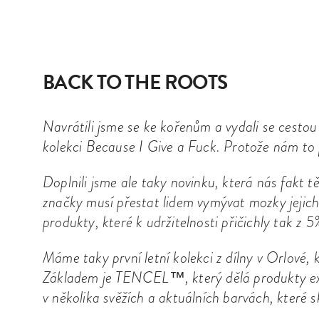
BACK TO THE ROOTS
Navrátili jsme se ke kořenům a vydali se cesto
kolekci Because I Give a Fuck. Protože nám to p
Doplnili jsme ale taky novinku, která nás fakt t
značky musí přestat lidem vymývat mozky jejich
produkty, které k udržitelnosti přičichly tak z 5
Máme taky první letní kolekci z dílny v Orlové, 
Základem je TENCEL™, který dělá produkty ext
v několika svěžích a aktuálních barvách, které sk