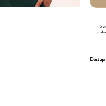
10 st
produk
Dostupné