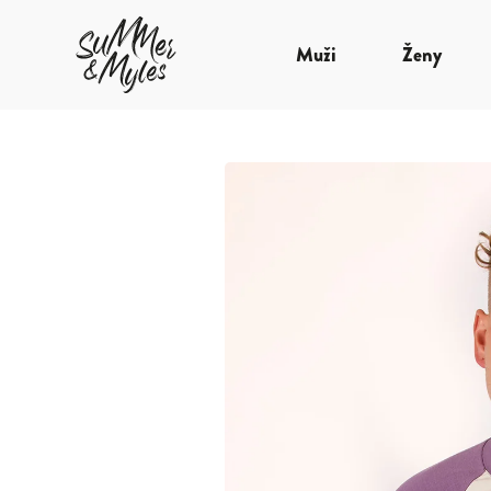
Muži
Ženy