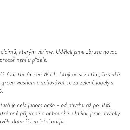
u claimů, kterým věříme. Udělali jsme zbrusu novou
rostě není u p*dele.
ěší. Cut the Green Wash. Stojíme si za tím, že velké
 green washem a schovávat se za zelené labely s
%.
která je celá jenom naše - od návrhu až po ušití.
rémně příjemné a hebounké. Udělali jsme novinky
věle dotvoří ten letní outfit.