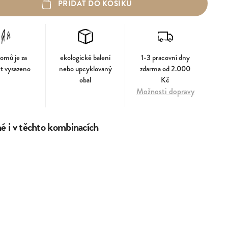
PŘIDAT DO KOŠÍKU
romů je za
ekologické balení
1-3 pracovní dny
t vysazeno
nebo upcyklovaný
zdarma od 2.000
obal
Kč
Možnosti dopravy
 i v těchto kombinacích