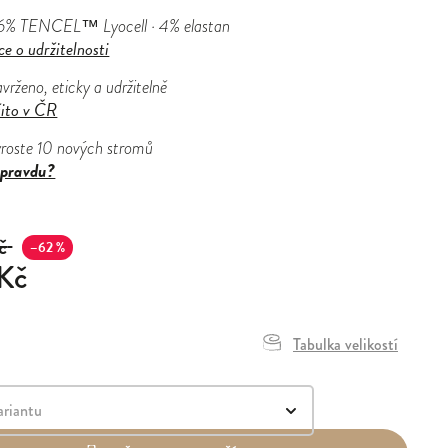
6% TENCEL™ Lyocell · 4% elastan
ce o udržitelnosti
vrženo, eticky a udržitelně
šito v ČR
yroste 10 nových stromů
pravdu?
č
–62 %
Kč
Tabulka velikostí