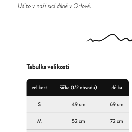
Ušito v naší sicí dílně v Orlové.
Tabulka velikostí
velikost
šířka (1/2 obvodu)
délka
S
49 cm
69 cm
M
52 cm
72 cm