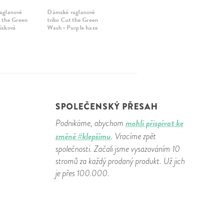
aglanové
Dámské raglanové
t the Green
triko Cut the Green
ísková
Wash · Purple haze
SPOLEČENSKÝ PŘESAH
mohli přispívat ke
Podnikáme, abychom
změně #klepšímu
. Vracíme zpět
společnosti. Začali jsme vysazováním 10
stromů za každý prodaný produkt. Už jich
je přes 100.000.