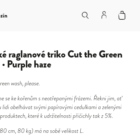
zín
é raglanové triko Cut the Green
· Purple haze
reen wash, please.
sme se ke kořenům s neotřepanými frázemi. Řekni jim, ať
 lidi obelhávat svými papírovými cedulkami a zelenými
 produktech, které k udržitelnosti přičichly tak z 5%.
180 cm, 80 kg)
má na sobě velikost L.