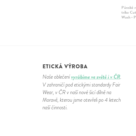
Pánské r
triko Cu
Wash · P
ETICKÁ VÝROBA
vyrábíme ve světě i v ČR
Naše oblečení
.
V zahraničí pod etickými standardy Fair
Wear, v ČR v naší nové šicí dílně na
Moravě, kterou jsme otevřeli po 4 letech
naší činnosti.