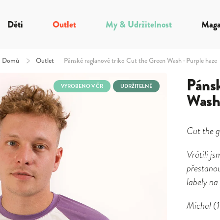
Děti
Outlet
My & Udržitelnost
Maga
Domů
/
Outlet
Pánské raglanové triko Cut the Green Wash · Purple haze
Pánsk
VYROBENO V ČR
UDRŽITELNÉ
Wash 
Cut the g
Vrátili j
přestanou
labely na
Michal
(