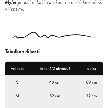
Myles
je naším dalším krokem na cestě ke změně.
#klepsimu
Tabulka velikostí
velikost
šířka (1/2 obvodu)
délka
S
49 cm
69 cm
M
52 cm
72 cm