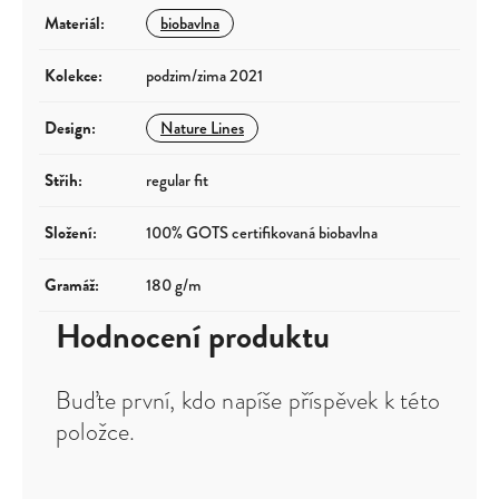
Materiál
:
biobavlna
Kolekce
:
podzim/zima 2021
Design
:
Nature Lines
Střih
:
regular fit
Složení
:
100% GOTS certifikovaná biobavlna
Gramáž
:
180 g/m
Hodnocení produktu
Buďte první, kdo napíše příspěvek k této
položce.