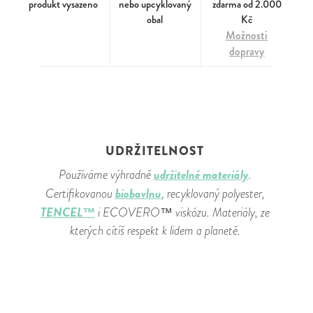
produkt vysazeno
nebo upcyklovaný
zdarma od 2.000
obal
Kč
Možnosti
dopravy
UDRŽITELNOST
udržitelné materiály
Používáme výhradně
.
biobavlnu
Certifikovanou
, recyklovaný polyester,
TENCEL™
i ECOVERO™ viskózu. Materiály, ze
kterých cítíš respekt k lidem a planetě.