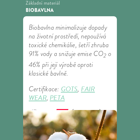
Základní materiál
BIOBAVLNA
Biobavlna minimalizuje dopady
na životní prostředí, nepoužívá
toxické chemikálie, šetří zhruba
91% vody a snižuje emise CO
o
2
46% při její výrobě oproti
klasické bavlně.
GOTS
FAIR
Certifikace:
,
WEAR
PETA
,