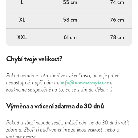
L
55 cm
74 cm
XL
58 cm
76 cm
XXL
61 cm
78 cm
Chybí tvoje velikost?
Pokud nemáme toto zboží ve tvé velikosti, nebo je právě
info@summermyles.cz
nedostupné, napiš nám na
a
koukneme se společně na to, co se s tím dá dělat :-)
Výměna a vrácení zdarma do 30 dnů
Pokud ti zboží nebude sedět, můžeš nám ho do 30 dnů vrátit
zdarma. Zboží ti buď vyměníme za jinou velikost, nebo ti
vrátíme peníze.