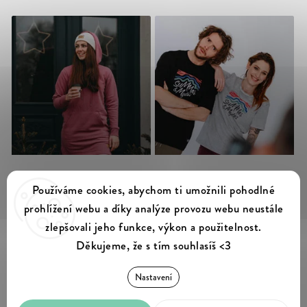
Sledovat na Instagramu
Používáme cookies, abychom ti umožnili pohodlné
prohlížení webu a díky analýze provozu webu neustále
zlepšovali jeho funkce, výkon a použitelnost.
Děkujeme, že s tím souhlasíš <3
Summer & Myles
Copyright 2026
. Všechna práva vyhrazena.
Nastavení
Upravit nastavení cookies