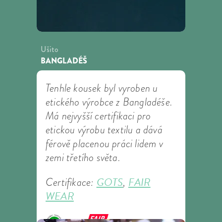
Ušito
BANGLADÉŠ
Tenhle kousek byl vyroben u
etického výrobce z Bangladéše.
Má nejvyšší certifikaci pro
etickou výrobu textilu a dává
férově placenou práci lidem v
zemi třetího světa.
GOTS
FAIR
Certifikace:
,
WEAR