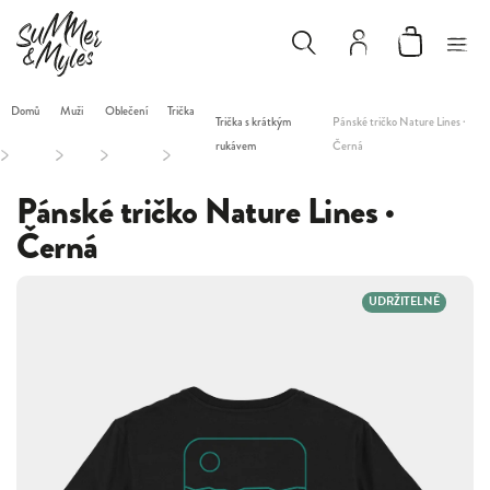
Domů
Muži
Oblečení
Trička
Trička s krátkým
Pánské tričko Nature Lines ·
rukávem
Černá
/
/
/
/
Pánské tričko Nature Lines ·
Černá
UDRŽITELNÉ