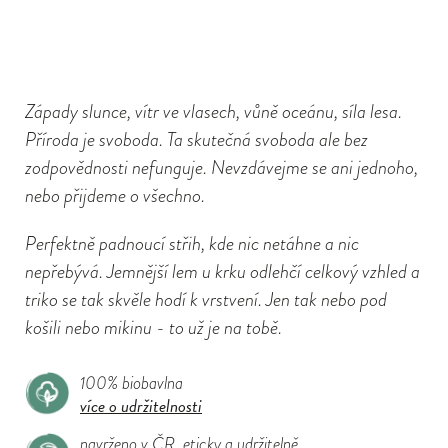
Západy slunce, vítr ve vlasech, vůně oceánu, síla lesa.
Příroda je svoboda. Ta skutečná svoboda ale bez
zodpovědnosti nefunguje. Nevzdávejme se ani jednoho,
nebo přijdeme o všechno.
Perfektně padnoucí střih, kde nic netáhne a nic
nepřebývá. Jemnější lem u krku odlehčí celkový vzhled a
triko se tak skvěle hodí k vrstvení. Jen tak nebo pod
košili nebo mikinu - to už je na tobě.
100% biobavlna
více o udržitelnosti
navrženo v ČR, eticky a udržitelně