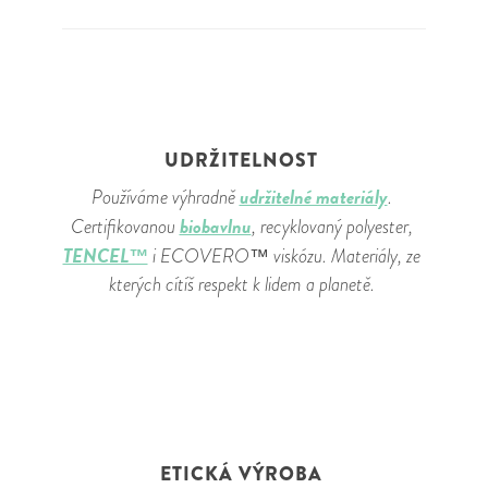
UDRŽITELNOST
udržitelné materiály
Používáme výhradně
.
biobavlnu
Certifikovanou
, recyklovaný polyester,
TENCEL™
i ECOVERO™ viskózu. Materiály, ze
kterých cítíš respekt k lidem a planetě.
ETICKÁ VÝROBA