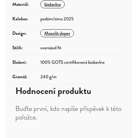
Materiál
:
biobavlna
Kolekce
:
podzim/zima 2025
Design
:
Moonlit slopes
Střih
:
oversized fit
Složení
:
100% GOTS certifikovaná biobavlna
Gramáž
:
240 g/m
Hodnocení produktu
Buďte první, kdo napíše příspěvek k této
položce.