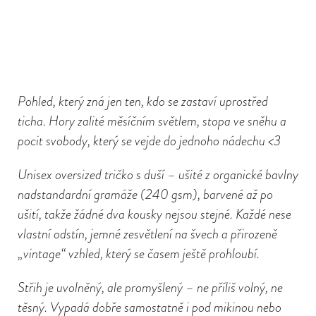
Pohled, který zná jen ten, kdo se zastaví uprostřed
ticha. Hory zalité měsíčním světlem, stopa ve sněhu a
pocit svobody, který se vejde do jednoho nádechu <3
Unisex oversized tričko s duší – ušité z organické bavlny
nadstandardní gramáže (240 gsm), barvené až po
ušití, takže žádné dva kousky nejsou stejné. Každé nese
vlastní odstín, jemné zesvětlení na švech a přirozeně
„vintage“ vzhled, který se časem ještě prohloubí.
Střih je uvolněný, ale promyšlený – ne příliš volný, ne
těsný. Vypadá dobře samostatně i pod mikinou nebo