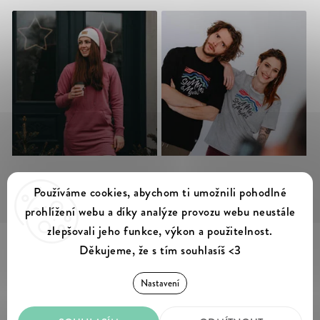
Sledovat na Instagramu
Používáme cookies, abychom ti umožnili pohodlné
prohlížení webu a díky analýze provozu webu neustále
zlepšovali jeho funkce, výkon a použitelnost.
Děkujeme, že s tím souhlasíš <3
Summer & Myles
Copyright 2026
. Všechna práva vyhrazena.
Nastavení
Upravit nastavení cookies