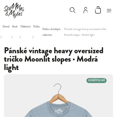
Domů
Muži
Oblečení
Trička
Trička s krátkým
Pánské vintage heavy oversized tričko
rukávem
Moonlit slopes · Modrá light
/
/
/
/
Pánské vintage heavy oversized
tričko Moonlit slopes · Modrá
light
UDRŽITELNÉ