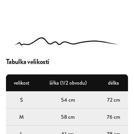
Tabulka velikostí
velikost
šířka (1/2 obvodu)
délka
S
54 cm
72 cm
M
58 cm
76 cm
L
61 cm
78 cm