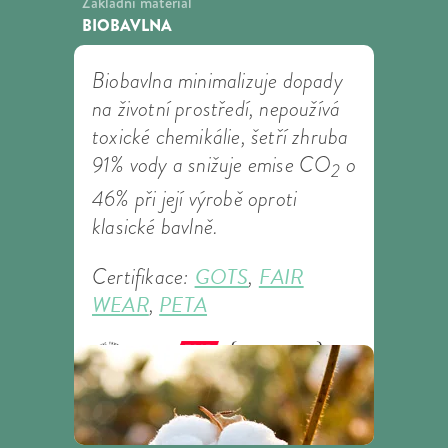
Základní materiál
BIOBAVLNA
Biobavlna minimalizuje dopady
na životní prostředí, nepoužívá
toxické chemikálie, šetří zhruba
91% vody a snižuje emise CO
o
2
46% při její výrobě oproti
klasické bavlně.
GOTS
FAIR
Certifikace:
,
WEAR
PETA
,