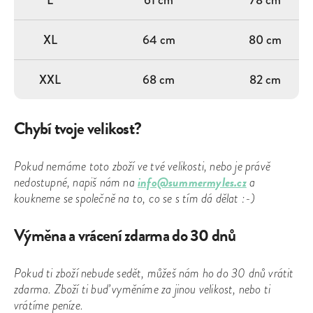
XL
64 cm
80 cm
XXL
68 cm
82 cm
Chybí tvoje velikost?
Pokud nemáme toto zboží ve tvé velikosti, nebo je právě
info@summermyles.cz
nedostupné, napiš nám na
a
koukneme se společně na to, co se s tím dá dělat :-)
Výměna a vrácení zdarma do 30 dnů
Pokud ti zboží nebude sedět, můžeš nám ho do 30 dnů vrátit
zdarma. Zboží ti buď vyměníme za jinou velikost, nebo ti
vrátíme peníze.