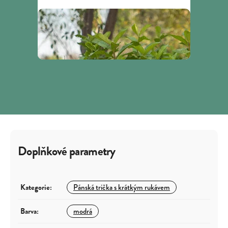
Doplňkové parametry
Kategorie
:
Pánská trička s krátkým rukávem
Barva
:
modrá