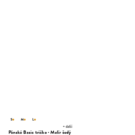
S
M
L
+ další
Pánské Basic tričko · Melír šedý