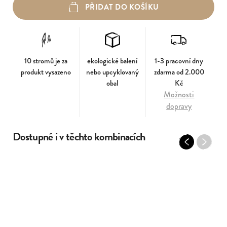
PŘIDAT DO KOŠÍKU
10 stromů je za
ekologické balení
1-3 pracovní dny
produkt vysazeno
nebo upcyklovaný
zdarma od 2.000
obal
Kč
Možnosti
dopravy
Dostupné i v těchto kombinacích
Previous
Next