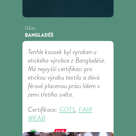
Ušito
BANGLADÉŠ
Tenhle kousek byl vyroben u
etického výrobce z Bangladéše.
Má nejvyšší certifikaci pro
etickou výrobu textilu a dává
férově placenou práci lidem v
zemi třetího světa.
GOTS
FAIR
Certifikace:
,
WEAR