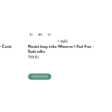
S
M
L
+ další
· Černá
Pánské boxy triko Wherever I Feel Free ·
Šedá mlha
750 Kč
UDRŽITELNÉ