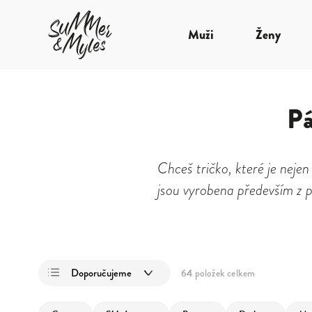
Muži
Ženy
Pá
Chceš tričko, které je neje
jsou vyrobena především z př
Doporučujeme
64
položek celkem
Nejlevnější