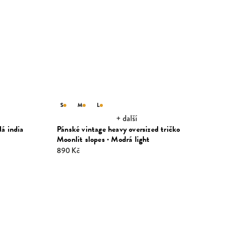
S
M
L
+ další
dá india
Pánské vintage heavy oversized tričko
Moonlit slopes · Modrá light
890 Kč