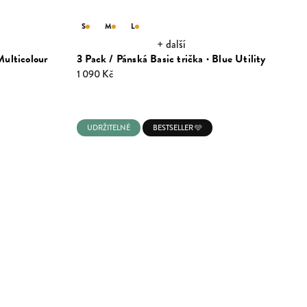
S
M
L
+ další
Multicolour
3 Pack / Pánská Basic trička · Blue Utility
1 090 Kč
UDRŽITELNÉ
BESTSELLER 🩵