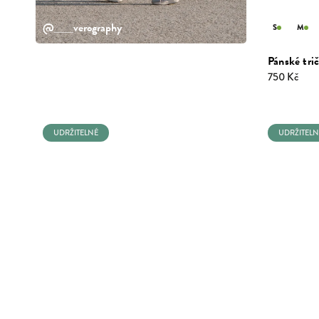
@___verography
S
M
Pánské tri
750 Kč
UDRŽITELNÉ
UDRŽITELN