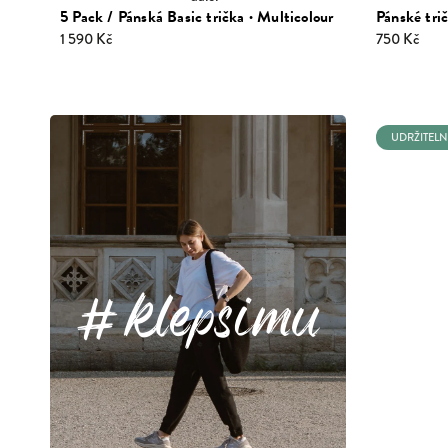
5 Pack / Pánská Basic trička · Multicolour
Pánské tri
1 590 Kč
750 Kč
UDRŽITELN
klepsimu