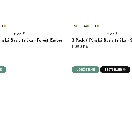
L
S
M
L
+ další
+ další
ánská Basic trička · Forest Ember
3 Pack / Pánská Basic trička ·
1 090 Kč
É
UDRŽITELNÉ
BESTSELLER 🩵