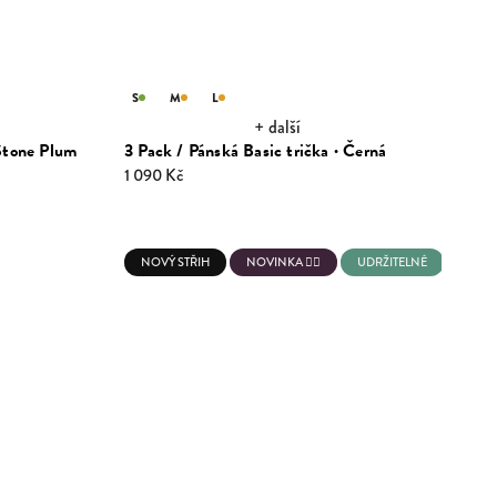
S
M
L
+ další
 Stone Plum
3 Pack / Pánská Basic trička · Černá
1 090 Kč
NOVÝ STŘIH
NOVINKA 💁‍♂️
UDRŽITELNÉ