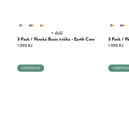
S
M
L
S
M
+ další
3 Pack / Pánská Basic trička · Earth Core
3 Pack / P
1 090 Kč
1 090 Kč
UDRŽITELNÉ
UDRŽITELN