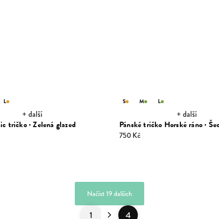
L
S
M
L
+ další
+ další
c tričko · Zelená glazed
Pánské tričko Horské ráno · Še
750 Kč
Načíst 19 dalších
1
4