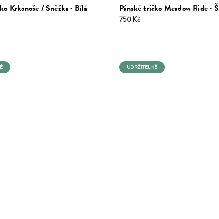
čko Krkonoše / Sněžka · Bílá
Pánské tričko Meadow Ride · 
750 Kč
É
UDRŽITELNÉ