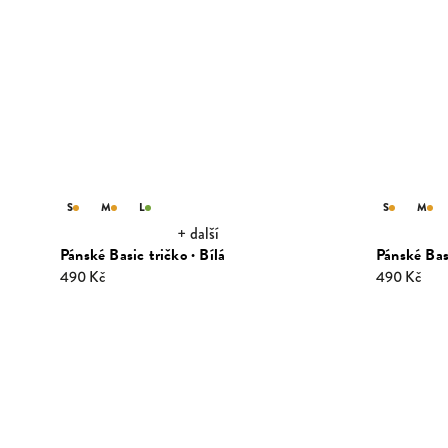
S
M
L
S
M
+ další
Pánské Basic tričko · Bílá
Pánské Basi
490 Kč
490 Kč