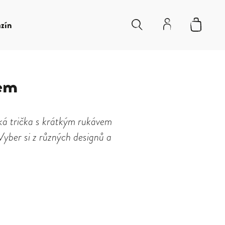
zín
vem
ská trička s krátkým rukávem
 Vyber si z různých designů a