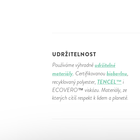
UDRŽITELNOST
udržitelné
Používáme výhradně
materiály
biobavlnu
. Certifikovanou
,
TENCEL™
recyklovaný polyester,
i
ECOVERO™ viskózu. Materiály, ze
kterých cítíš respekt k lidem a planetě.