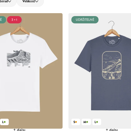
eriál
Velikost
É
3 + 1
UDRŽITELNÉ
L
S
M
L
+ další
+ další