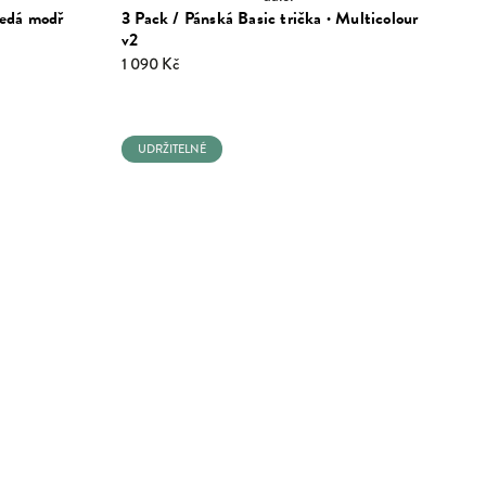
Šedá modř
3 Pack / Pánská Basic trička · Multicolour
v2
1 090 Kč
UDRŽITELNÉ