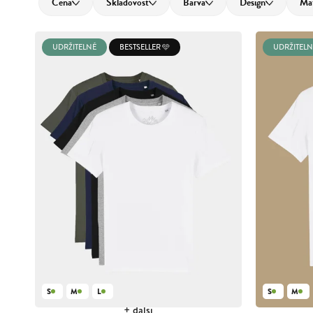
Cena
Skladovost
Barva
Design
Mat
Nejdražší
Nejprodávanější
UDRŽITELNÉ
BESTSELLER 🩵
UDRŽITELN
Abecedně
S
M
L
S
M
+ další