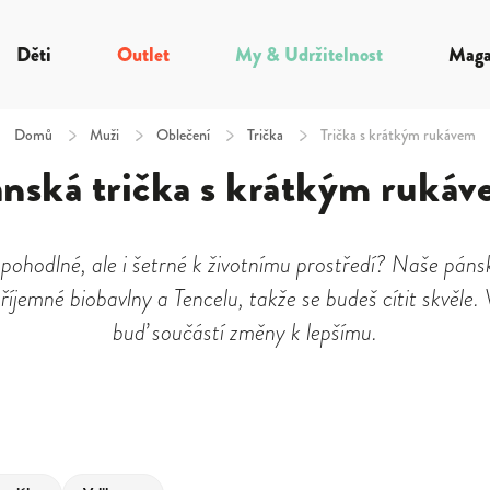
Děti
Outlet
My & Udržitelnost
Maga
Domů
/
Muži
/
Oblečení
/
Trička
/
Trička s krátkým rukávem
nská trička s krátkým ruká
n pohodlné, ale i šetrné k životnímu prostředí? Naše pán
íjemné biobavlny a Tencelu, takže se budeš cítit skvěle.
buď součástí změny k lepšímu.