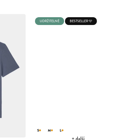
UDRŽITELNÉ
BESTSELLER 🩵
S
M
L
+ další