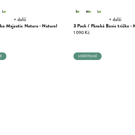
L
S
M
L
+ další
+ další
čko Majestic Nature · Natural
3 Pack / Pánská Basic trička · 
1 090 Kč
É
UDRŽITELNÉ