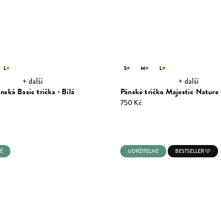
L
S
M
L
+ další
+ další
nská Basic trička · Bílá
Pánské tričko Majestic Nature 
750 Kč
É
UDRŽITELNÉ
BESTSELLER 🩵