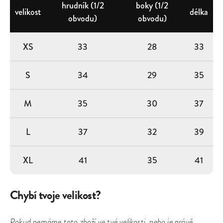
hrudník (1/2
boky (1/2
velikost
délka
obvodu)
obvodu)
XS
33
28
33
S
34
29
35
M
35
30
37
L
37
32
39
XL
41
35
41
Chybí tvoje velikost?
Pokud nemáme toto zboží ve tvé velikosti, nebo je právě