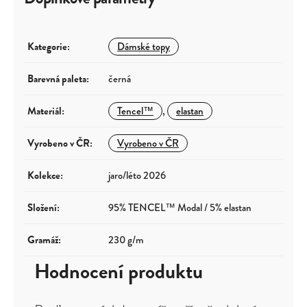
Kategorie
:
Dámské topy
Barevná paleta
:
černá
Materiál
:
Tencel™
,
elastan
Vyrobeno v ČR
:
Vyrobeno v ČR
Kolekce
:
jaro/léto 2026
Složení
:
95% TENCEL™ Modal / 5% elastan
Gramáž
:
230 g/m
Hodnocení produktu