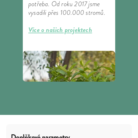
potřeba. Od roku 2017 jsme
vysadili přes 100.000 stromů.
Více o našich projektech
Doplňkové parametry