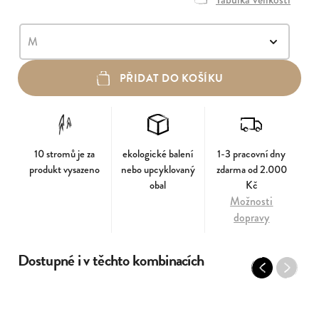
PŘIDAT DO KOŠÍKU
10 stromů je za
ekologické balení
1-3 pracovní dny
produkt vysazeno
nebo upcyklovaný
zdarma od 2.000
obal
Kč
Možnosti
dopravy
Dostupné i v těchto kombinacích
Previous
Next