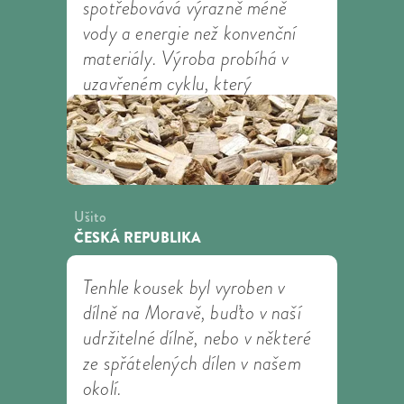
spotřebovává výrazně méně
vody a energie než konvenční
materiály. Výroba probíhá v
uzavřeném cyklu, který
recykluje většinu použité vody a
rozpouštědel.
Lenzing
Výrobce:
Ušito
ČESKÁ REPUBLIKA
Tenhle kousek byl vyroben v
dílně na Moravě, buďto v naší
udržitelné dílně, nebo v některé
ze spřátelených dílen v našem
okolí.