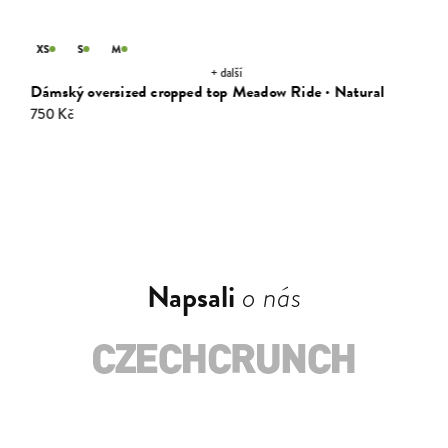
XS
S
M
+ další
Dámský oversized cropped top Meadow Ride · Natural
750 Kč
Napsali
o nás