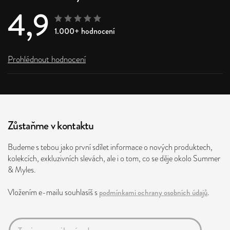
4,9
1.000+ hodnocení
Prohlédnout hodnocení
Zůstaňme v kontaktu
Budeme s tebou jako první sdílet informace o nových produktech,
kolekcích, exkluzivních slevách, ale i o tom, co se děje okolo Summer
& Myles.
Vložením e-mailu souhlasíš s
podmínkami ochrany osobních údajů
.