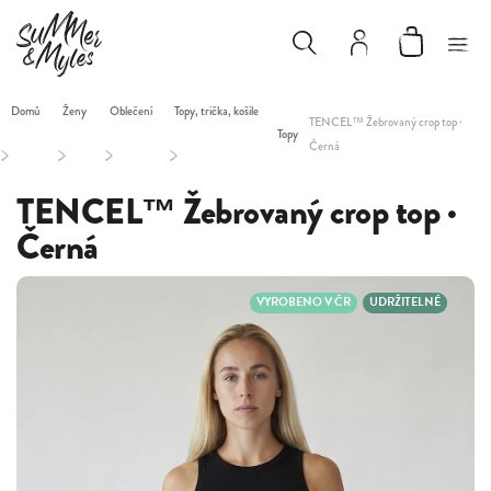
Domů
Ženy
Oblečení
Topy, trička, košile
TENCEL™ Žebrovaný crop top ·
Topy
Černá
/
/
/
/
TENCEL™ Žebrovaný crop top ·
Černá
VYROBENO V ČR
UDRŽITELNÉ