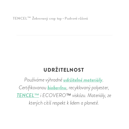
TENCEL™ Žebrovaný crop top · Pudrově růžová
UDRŽITELNOST
udržitelné materiály
Používáme výhradně
.
biobavlnu
Certifikovanou
, recyklovaný polyester,
TENCEL™
i ECOVERO™ viskózu. Materiály, ze
kterých cítíš respekt k lidem a planetě.