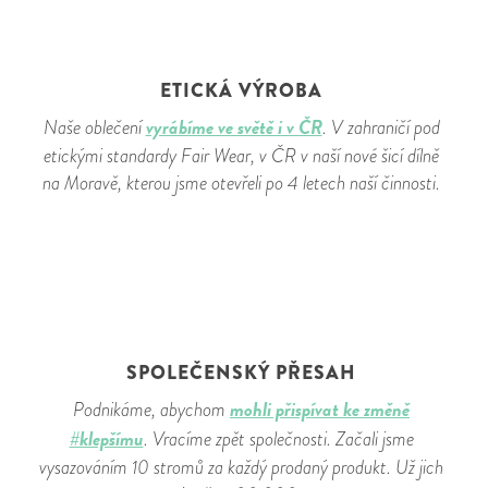
ETICKÁ VÝROBA
vyrábíme ve světě i v ČR
Naše oblečení
. V zahraničí pod
etickými standardy Fair Wear, v ČR v naší nové šicí dílně
na Moravě, kterou jsme otevřeli po 4 letech naší činnosti.
SPOLEČENSKÝ PŘESAH
mohli přispívat ke změně
Podnikáme, abychom
#klepšímu
. Vracíme zpět společnosti. Začali jsme
vysazováním 10 stromů za každý prodaný produkt. Už jich