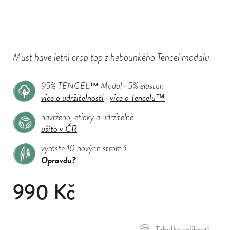
Must have letní crop top z hebounkého Tencel modalu.
95% TENCEL™ Modal · 5% elastan
více o udržitelnosti
více o Tencelu™
·
navrženo, eticky a udržitelně
ušito v ČR
vyroste 10 nových stromů
Opravdu?
990 Kč
Tabulka velikostí