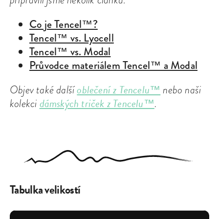
Co je Tencel™?
Tencel™ vs. Lyocell
Tencel™ vs. Modal
Průvodce materiálem Tencel™ a Modal
oblečení z Tencelu™
Objev také další
nebo naši
dámských triček z Tencelu™
kolekci
.
Tabulka velikostí