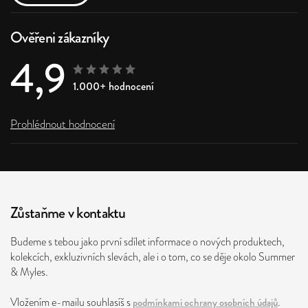
Ověřeni zákazníky
4,9
1.000+ hodnocení
Prohlédnout hodnocení
Zůstaňme v kontaktu
Budeme s tebou jako první sdílet informace o nových produktech,
kolekcích, exkluzivních slevách, ale i o tom, co se děje okolo Summer
& Myles.
Vložením e-mailu souhlasíš s
podmínkami ochrany osobních údajů
.