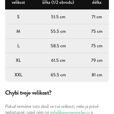
velikost
šířka (1/2 obvodu)
délka
S
51.5 cm
71 cm
M
55.5 cm
75 cm
L
58.5 cm
75 cm
XL
61.5 cm
79 cm
XXL
65.5 cm
81 cm
Chybí tvoje velikost?
Pokud nemáme toto zboží ve tvé velikosti, nebo je právě
info@summermyles.cz
nedostupné, napiš nám na
a