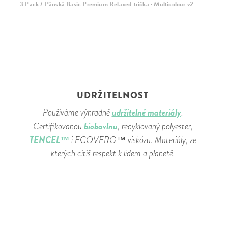
3 Pack / Pánská Basic Premium Relaxed trička · Multicolour v2
UDRŽITELNOST
udržitelné materiály
Používáme výhradně
.
biobavlnu
Certifikovanou
, recyklovaný polyester,
TENCEL™
i ECOVERO™ viskózu. Materiály, ze
kterých cítíš respekt k lidem a planetě.