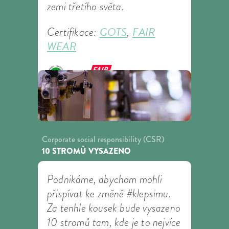
zemi třetího světa.
GOTS
FAIR
Certifikace:
,
WEAR
Corporate social responsibility (CSR)
10 STROMŮ VYSAZENO
Podnikáme, abychom mohli
přispívat ke změně #klepsimu.
Za tenhle kousek bude vysazeno
10 stromů tam, kde je to nejvíce