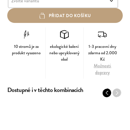
PŘIDAT DO KOŠÍKU
10 stromů je za
ekologické balení
1-3 pracovní dny
produkt vysazeno
nebo upcyklovaný
zdarma od 2.000
obal
Kč
Možnosti
dopravy
Dostupné i v těchto kombinacích
Previous
Next