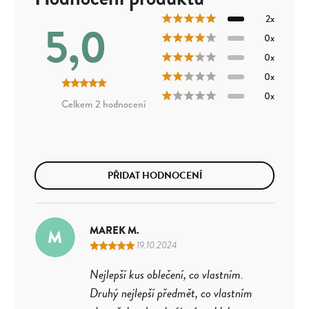
2x
5,0
0x
0x
0x
0x
2 hodnocení
PŘIDAT HODNOCENÍ
MAREK M.
M
19.10.2024
Nejlepší kus oblečení, co vlastním.
Druhý nejlepší předmět, co vlastním