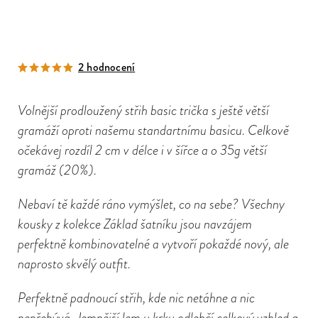
2 hodnocení
Volnější prodloužený střih basic trička s ještě větší
gramáží oproti našemu standartnímu basicu. Celkově
očekávej rozdíl 2 cm v délce i v šířce a o 35g větší
gramáž (20%).
Nebaví tě každé ráno vymýšlet, co na sebe? Všechny
kousky z kolekce Základ šatníku jsou navzájem
perfektně kombinovatelné a vytvoří pokaždé nový, ale
naprosto skvělý outfit.
Perfektně padnoucí střih, kde nic netáhne a nic
nepřebývá. Jemnější lem u krku odlehčí celkový vzhled a