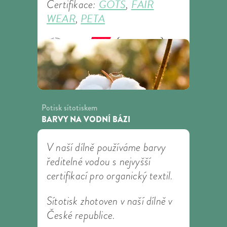
GOTS
FAIR
Certifikace:
,
WEAR
PETA
,
Potisk sítotiskem
BARVY NA VODNÍ BÁZI
V naší dílně používáme barvy
ředitelné vodou s nejvyšší
certifikací pro organický textil.
Sítotisk zhotoven v naší dílně v
České republice.