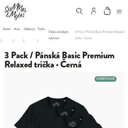
Domů
Muži
Oblečení
Trička
Trička s krátkým
3 Pack / Pánská Basic Premium Relaxed
rukávem
trička · Černá
/
/
/
/
3 Pack / Pánská Basic Premium
Relaxed trička · Černá
UDRŽITELNÉ