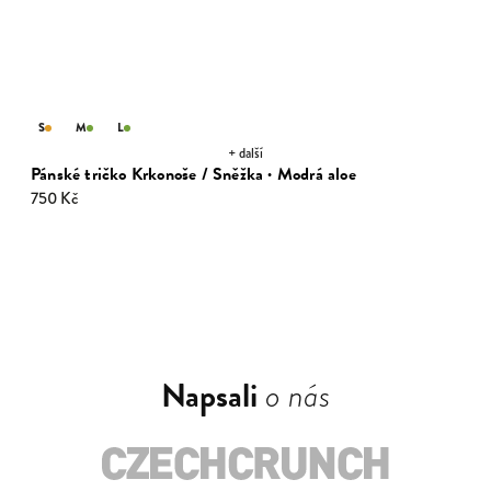
S
M
L
+ další
Pánské tričko Krkonoše / Sněžka · Modrá aloe
750 Kč
Napsali
o nás