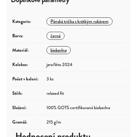
Kategorie
:
Pánská trička s krátkým rukávem
Barva
:
černá
Materiál
:
biobavlna
Kolekce
:
jaro/léto 2024
Počet v balení
:
3 ks
Střih
:
relaxed fit
Složení
:
100% GOTS certifikovaná biobavlna
Gramáž
:
215 g/m
Hodnocení produktu