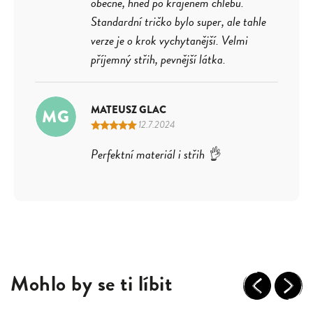
obecně, hned po krájeném chlebu.
Standardní tričko bylo super, ale tahle
verze je o krok vychytanější. Velmi
příjemný střih, pevnější látka.
MATEUSZ GLAC
MG
12.7.2024
Perfektní materiál i střih 👌
Mohlo by se ti líbit
Previous
Next