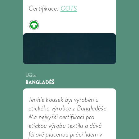
GOTS
Certifikace:
Ušito
BANGLADÉŠ
Tenhle kousek byl vyroben u
etického výrobce z Bangladéše.
Má nejvyšší certifikaci pro
etickou výrobu textilu a dává
férově placenou práci lidem v