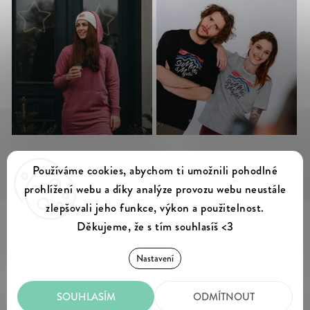
Sledovat na Instagramu
Používáme cookies, abychom ti umožnili pohodlné
prohlížení webu a díky analýze provozu webu neustále
zlepšovali jeho funkce, výkon a použitelnost.
Děkujeme, že s tím souhlasíš <3
Summer & Myles
Copyright 2026
. Všechna práva vyhrazena.
Nastavení
Upravit nastavení cookies
SOUHLASÍM
ODMÍTNOUT