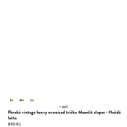
S
M
L
+ další
Pánské vintage heavy oversized tričko Moonlit slopes · Hnědá
latte
890 Kč