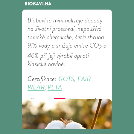
BIOBAVLNA
Biobavlna minimalizuje dopady
na životní prostředí, nepoužívá
toxické chemikálie, šetří zhruba
91% vody a snižuje emise CO
o
2
46% při její výrobě oproti
klasické bavlně.
GOTS
FAIR
Certifikace:
,
WEAR
PETA
,