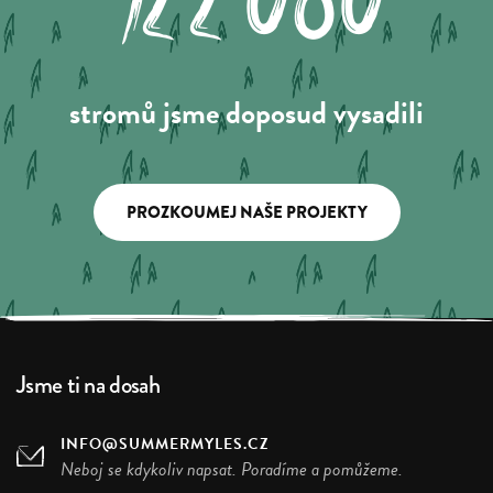
122.080
stromů jsme doposud vysadili
PROZKOUMEJ NAŠE PROJEKTY
Jsme ti na dosah
INFO@SUMMERMYLES.CZ
Neboj se kdykoliv napsat. Poradíme a pomůžeme.