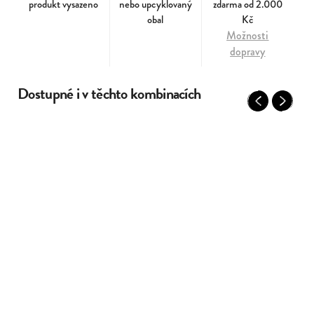
produkt vysazeno
nebo upcyklovaný
zdarma od 2.000
obal
Kč
Možnosti
dopravy
Dostupné i v těchto kombinacích
Previous
Next