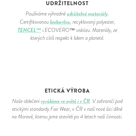
UDRŽITELNOST
udržitelné materiály
Používáme výhradně
.
biobavlnu
Certifikovanou
, recyklovaný polyester,
TENCEL™
i ECOVERO™ viskózu. Materiály, ze
kterých cítíš respekt k lidem a planetě.
ETICKÁ VÝROBA
vyrábíme ve světě i v ČR
Naše oblečení
. V zahraničí pod
etickými standardy Fair Wear, v ČR v naší nové šicí dílně
na Moravě, kterou jsme otevřeli po 4 letech naší činnosti.