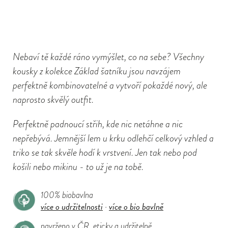
Nebaví tě každé ráno vymýšlet, co na sebe? Všechny
kousky z kolekce Základ šatníku jsou navzájem
perfektně kombinovatelné a vytvoří pokaždé nový, ale
naprosto skvělý outfit.
Perfektně padnoucí střih, kde nic netáhne a nic
nepřebývá. Jemnější lem u krku odlehčí celkový vzhled a
triko se tak skvěle hodí k vrstvení. Jen tak nebo pod
košili nebo mikinu - to už je na tobě.
100% biobavlna
více o udržitelnosti
více o bio bavlně
·
navrženo v ČR, eticky a udržitelně