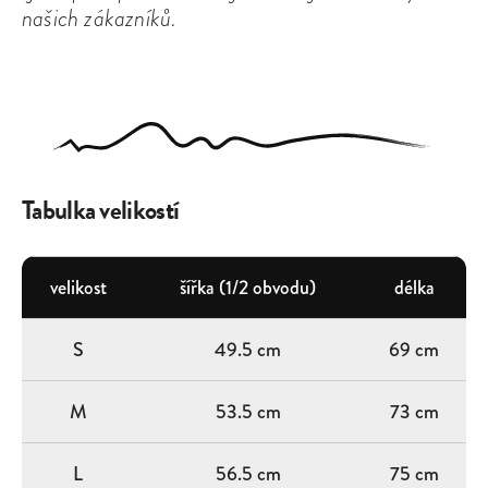
našich zákazníků.
Tabulka velikostí
velikost
šířka (1/2 obvodu)
délka
S
49.5 cm
69 cm
M
53.5 cm
73 cm
L
56.5 cm
75 cm