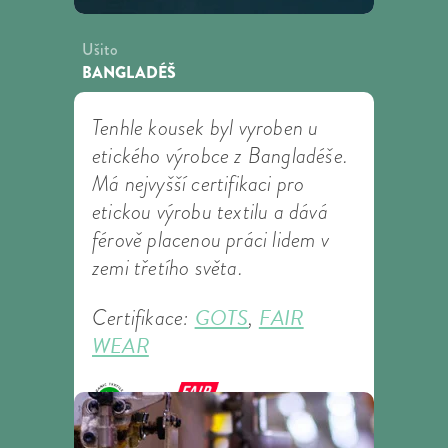
Ušito
BANGLADÉŠ
Tenhle kousek byl vyroben u
etického výrobce z Bangladéše.
Má nejvyšší certifikaci pro
etickou výrobu textilu a dává
férově placenou práci lidem v
zemi třetího světa.
GOTS
FAIR
Certifikace:
,
WEAR