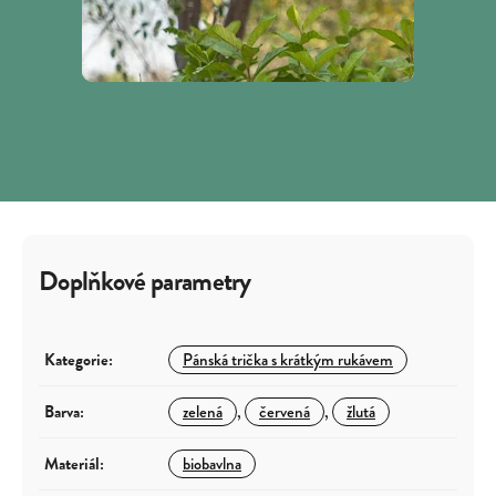
Doplňkové parametry
Kategorie
:
Pánská trička s krátkým rukávem
Barva
:
zelená
,
červená
,
žlutá
Materiál
:
biobavlna