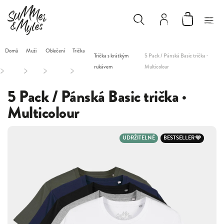
Domů
Muži
Oblečení
Trička
Trička s krátkým
5 Pack / Pánská Basic trička ·
rukávem
Multicolour
/
/
/
/
5 Pack / Pánská Basic trička ·
Multicolour
UDRŽITELNÉ
BESTSELLER 🩵