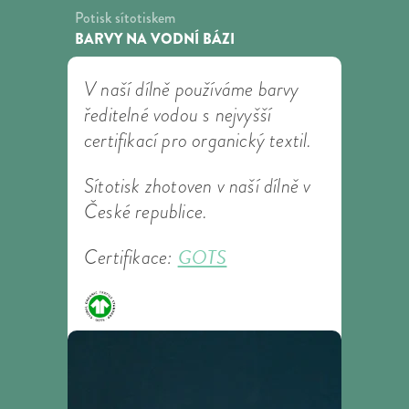
Potisk sítotiskem
BARVY NA VODNÍ BÁZI
V naší dílně používáme barvy
ředitelné vodou s nejvyšší
certifikací pro organický textil.
Sítotisk zhotoven v naší dílně v
České republice.
GOTS
Certifikace: