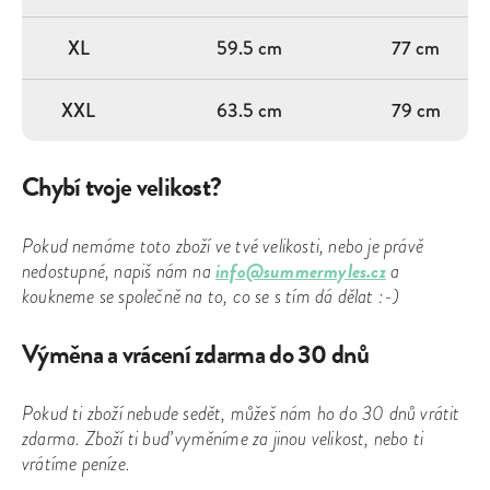
XL
59.5 cm
77 cm
XXL
63.5 cm
79 cm
Chybí tvoje velikost?
Pokud nemáme toto zboží ve tvé velikosti, nebo je právě
info@summermyles.cz
nedostupné, napiš nám na
a
koukneme se společně na to, co se s tím dá dělat :-)
Výměna a vrácení zdarma do 30 dnů
Pokud ti zboží nebude sedět, můžeš nám ho do 30 dnů vrátit
zdarma. Zboží ti buď vyměníme za jinou velikost, nebo ti
vrátíme peníze.