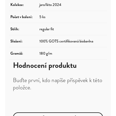
Kolekce
:
jaro/léto 2024
Počet v balení
:
5 ks
Střih
:
regular fit
Složení
:
100% GOTS certifikovaná biobavlna
Gramáž
:
180 g/m
Hodnocení produktu
Buďte první, kdo napíše příspěvek k této
položce.