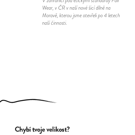
V zahraničí pod etickými standardy Fair
Wear, v ČR v naší nové šicí dílně na
Moravě, kterou jsme otevřeli po 4 letech
naší činnosti.
Chybí tvoje velikost?