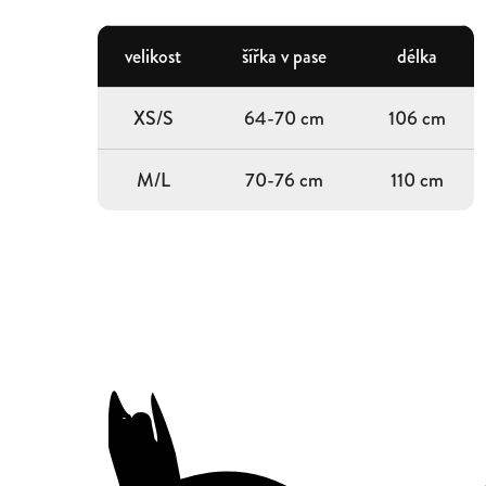
velikost
šířka v pase
délka
XS/S
64-70 cm
106 cm
M/L
70-76 cm
110 cm