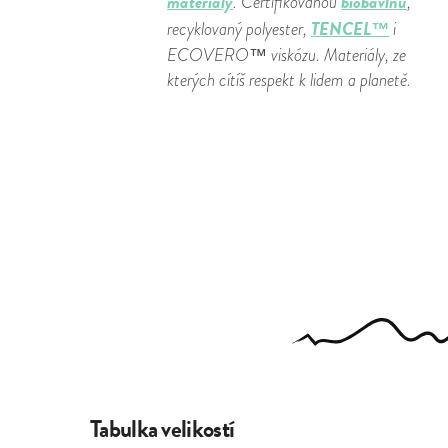
materiály
biobavlnu
. Certifikovanou
,
TENCEL™
recyklovaný polyester,
i
ECOVERO™ viskózu. Materiály, ze
kterých cítíš respekt k lidem a planetě.
Tabulka velikostí