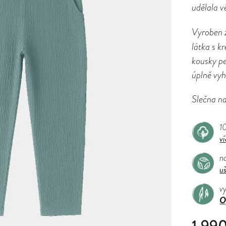
udělala v
Vyroben 
látka s k
kousky pe
úplně vyh
Slečna na
1
ví
na
u
v
O