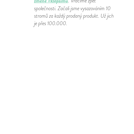
změně #klepšímu
. Vracíme zpět
společnosti. Začali jsme vysazováním 10
stromů za každý prodaný produkt. Už jich
je přes 100.000.