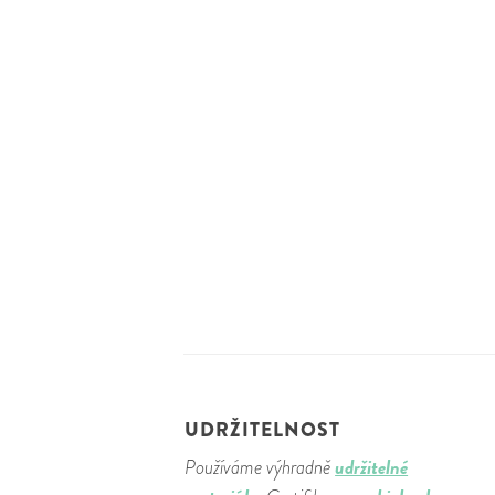
UDRŽITELNOST
udržitelné
Používáme výhradně