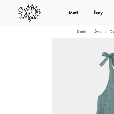
Muži
Ženy
Domů
/
Ženy
/
Ob