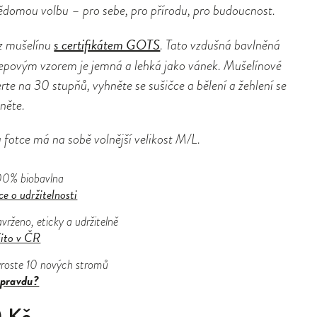
ědomou volbu – pro sebe, pro přírodu, pro budoucnost.
s certifikátem GOTS
z mušelínu
. Tato vzdušná bavlněná
repovým vzorem je jemná a lehká jako vánek. Mušelínové
rte na 30 stupňů, vyhněte se sušičce a bělení a žehlení se
něte.
 fotce má na sobě volnější velikost M/L.
00% biobavlna
ce o udržitelnosti
vrženo, eticky a udržitelně
šito v ČR
yroste 10 nových stromů
pravdu?