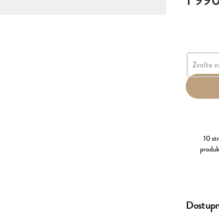
1 99
10 st
produk
Dostupné