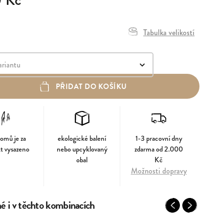
0 Kč
Tabulka velikostí
PŘIDAT DO KOŠÍKU
romů je za
ekologické balení
1-3 pracovní dny
t vysazeno
nebo upcyklovaný
zdarma od 2.000
obal
Kč
Možnosti dopravy
 i v těchto kombinacích
Previous
Next