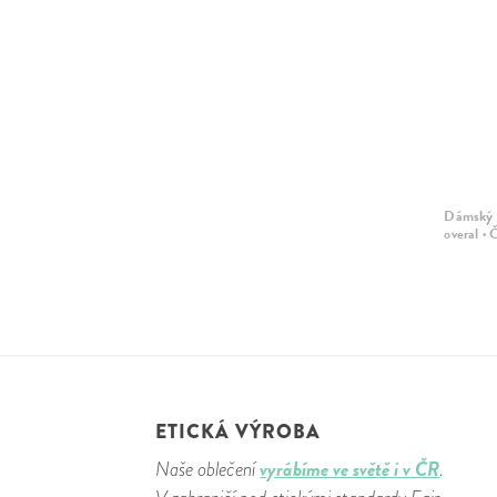
Dámský mušelínový
Dámský 
overal · Baby modrá
overal · 
ETICKÁ VÝROBA
vyrábíme ve světě i v ČR
Naše oblečení
.