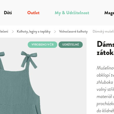
Děti
Outlet
My & Udržitelnost
Maga
lečení
/
Kalhoty, legíny a tepláky
/
Volnočasové kalhoty
Dámský mušelín
Dámsk
VYROBENO V ČR
UDRŽITELNÉ
zátok
Mušelínov
obklopí t
zhluboka 
volný stř
materiál 
procházku
do klidné