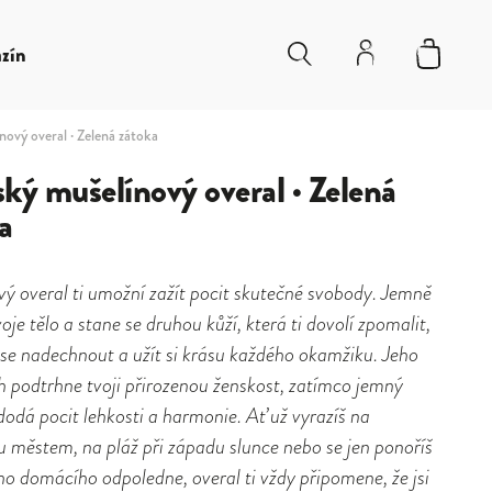
zín
ový overal · Zelená zátoka
ý mušelínový overal · Zelená
a
ý overal ti umožní zažít pocit skutečné svobody. Jemně
voje tělo a stane se druhou kůží, která ti dovolí zpomalit,
se nadechnout a užít si krásu každého okamžiku. Jeho
ih podtrhne tvoji přirozenou ženskost, zatímco jemný
dodá pocit lehkosti a harmonie. Ať už vyrazíš na
 městem, na pláž při západu slunce nebo se jen ponoříš
ho domácího odpoledne, overal ti vždy připomene, že jsi