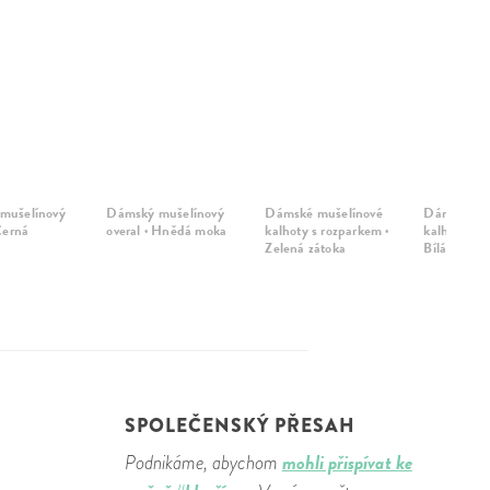
mušelínový
Dámský mušelínový
Dámské mušelínové
Dámské mu
Černá
overal · Hnědá moka
kalhoty s rozparkem ·
kalhoty s r
Zelená zátoka
Bílá vintag
SPOLEČENSKÝ PŘESAH
mohli přispívat ke
Podnikáme, abychom