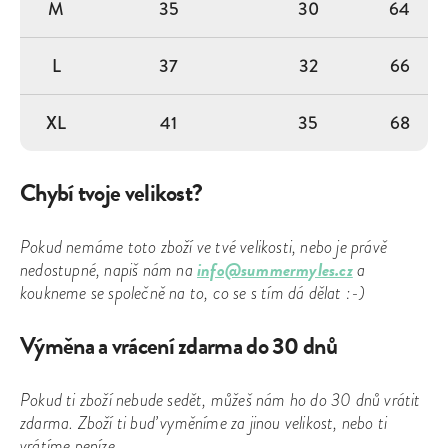
M
35
30
64
L
37
32
66
XL
41
35
68
Chybí tvoje velikost?
Pokud nemáme toto zboží ve tvé velikosti, nebo je právě
info@summermyles.cz
nedostupné, napiš nám na
a
koukneme se společně na to, co se s tím dá dělat :-)
Výměna a vrácení zdarma do 30 dnů
Pokud ti zboží nebude sedět, můžeš nám ho do 30 dnů vrátit
zdarma. Zboží ti buď vyměníme za jinou velikost, nebo ti
vrátíme peníze.