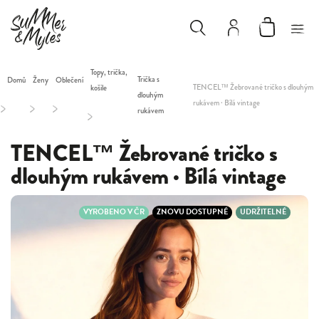
Topy, trička,
Trička s
Domů
Ženy
Oblečení
TENCEL™ Žebrované tričko s dlouhým
košile
dlouhým
rukávem · Bílá vintage
/
/
/
rukávem
/
TENCEL™ Žebrované tričko s
dlouhým rukávem · Bílá vintage
VYROBENO V ČR
ZNOVU DOSTUPNÉ
UDRŽITELNÉ