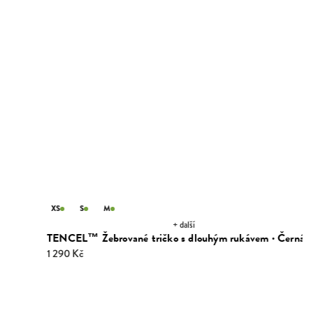
XS
S
M
+ další
TENCEL™ Žebrované tričko s dlouhým rukávem · Černá
1 290 Kč