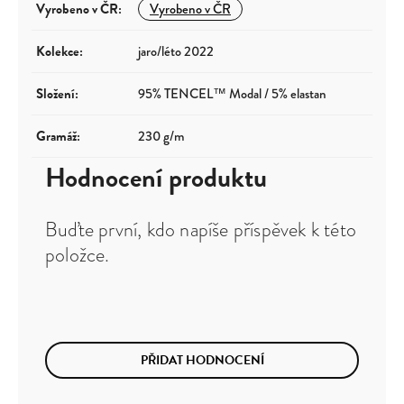
Vyrobeno v ČR
:
Vyrobeno v ČR
Kolekce
:
jaro/léto 2022
Složení
:
95% TENCEL™ Modal / 5% elastan
Gramáž
:
230 g/m
Hodnocení produktu
Buďte první, kdo napíše příspěvek k této
položce.
PŘIDAT HODNOCENÍ