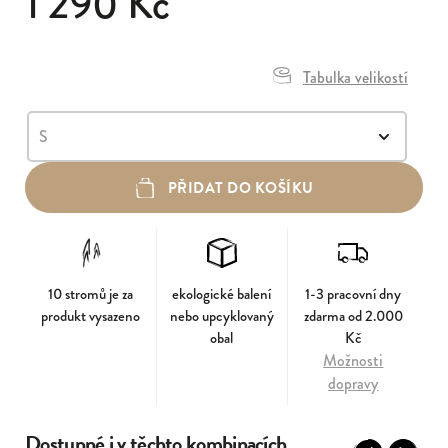
1 290 Kč
Tabulka velikostí
PŘIDAT DO KOŠÍKU
10 stromů je za
ekologické balení
1-3 pracovní dny
produkt vysazeno
nebo upcyklovaný
zdarma od 2.000
obal
Kč
Možnosti
dopravy
Dostupné i v těchto kombinacích