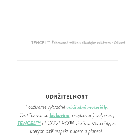
TENCEL™ Žebrované tričko s dlouhým rukávem · Olivová
T
UDRŽITELNOST
udržitelné materiály
Používáme výhradně
.
biobavlnu
Certifikovanou
, recyklovaný polyester,
TENCEL™
i ECOVERO™ viskózu. Materiály, ze
kterých cítíš respekt k lidem a planetě.