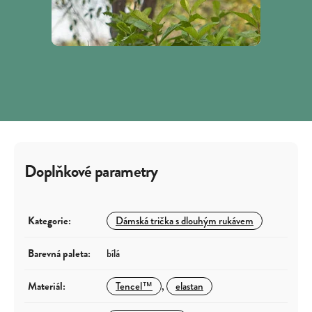
Doplňkové parametry
Kategorie
:
Dámská trička s dlouhým rukávem
Barevná paleta
:
bílá
Materiál
:
Tencel™
,
elastan