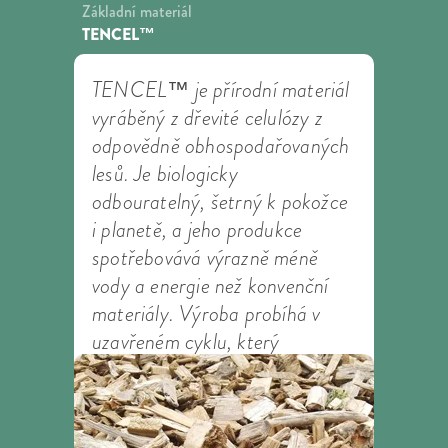
Základní materiál
TENCEL™
TENCEL™ je přírodní materiál
vyráběný z dřevité celulózy z
odpovědně obhospodařovaných
lesů. Je biologicky
odbouratelný, šetrný k pokožce
i planetě, a jeho produkce
spotřebovává výrazně méně
vody a energie než konvenční
materiály. Výroba probíhá v
uzavřeném cyklu, který
recykluje většinu použité vody a
rozpouštědel.
Lenzing
Výrobce: