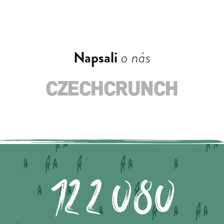
Napsali
o nás
122.080