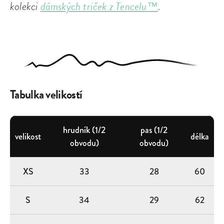
dámských triček z Tencelu™
kolekci
.
Tabulka velikostí
hrudník (1/2
pas (1/2
velikost
délka
obvodu)
obvodu)
XS
33
28
60
S
34
29
62