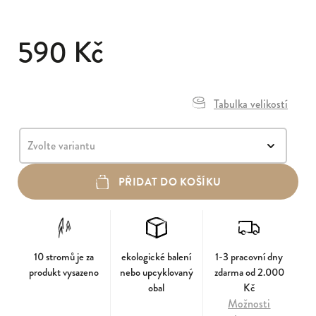
590 Kč
Tabulka velikostí
PŘIDAT DO KOŠÍKU
10 stromů je za
ekologické balení
1-3 pracovní dny
produkt vysazeno
nebo upcyklovaný
zdarma od 2.000
obal
Kč
Možnosti