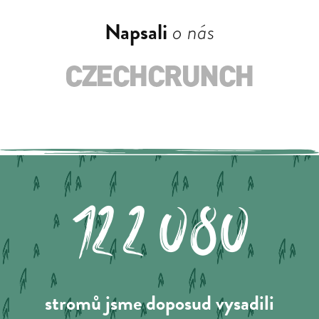
Napsali
o nás
122.080
stromů jsme doposud vysadili