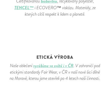
biobavlnu
Certifikovanou
, recyklovaný polyester,
TENCEL™
i ECOVERO™ viskózu. Materiály, ze
kterých cítíš respekt k lidem a planetě.
ETICKÁ VÝROBA
vyrábíme ve světě i v ČR
Naše oblečení
. V zahraničí pod
etickými standardy Fair Wear, v ČR v naší nové šicí dílně
na Moravě, kterou jsme otevřeli po 4 letech naší činnosti.