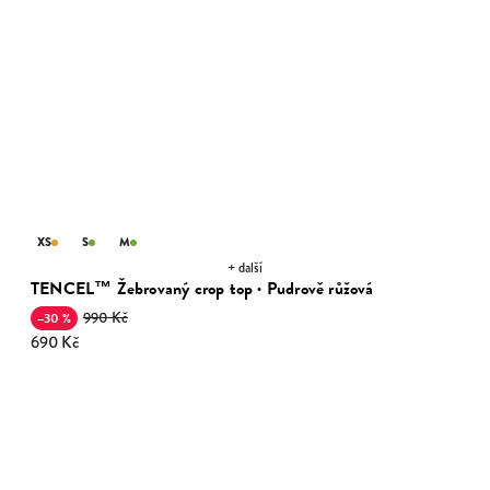
XS
S
M
+ další
TENCEL™ Žebrovaný crop top · Pudrově růžová
990 Kč
–30 %
690 Kč