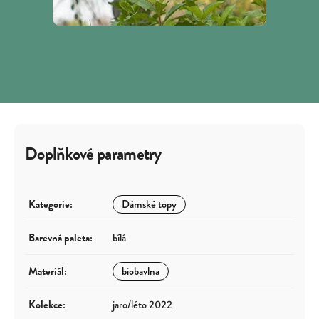
Doplňkové parametry
Kategorie
:
Dámské topy
Barevná paleta
:
bílá
Materiál
:
biobavlna
Kolekce
:
jaro/léto 2022