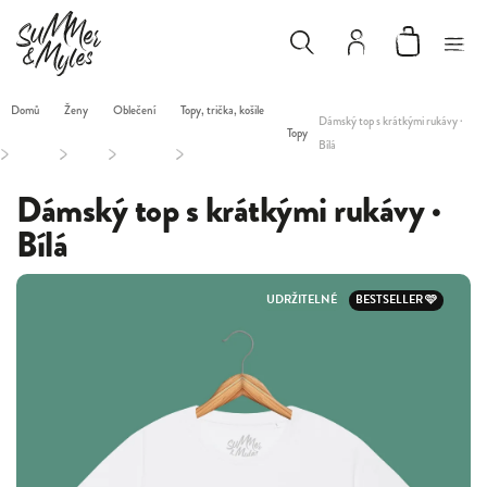
Domů
Ženy
Oblečení
Topy, trička, košile
Dámský top s krátkými rukávy ·
Topy
Bílá
/
/
/
/
Dámský top s krátkými rukávy ·
Bílá
UDRŽITELNÉ
BESTSELLER 🩷