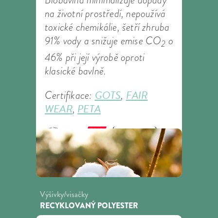
na životní prostředí, nepoužívá
toxické chemikálie, šetří zhruba
91% vody a snižuje emise CO
o
2
46% při její výrobě oproti
klasické bavlně.
GOTS
FAIR
Certifikace:
,
WEAR
PETA
,
Výšivky/visačky
RECYKLOVANÝ POLYESTER