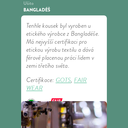
Ušito
BANGLADÉŠ
Tenhle kousek byl vyroben u
etického výrobce z Bangladéše.
Má nejvyšší certifikaci pro
etickou výrobu textilu a dává
férově placenou práci lidem v
zemi třetího světa.
GOTS
FAIR
Certifikace:
,
WEAR