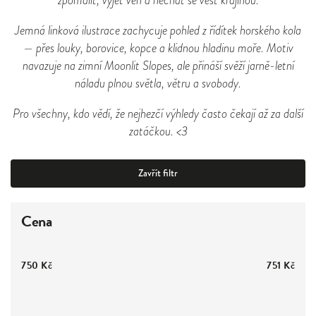
Jemná linková ilustrace zachycuje pohled z řídítek horského kola
— přes louky, borovice, kopce a klidnou hladinu moře. Motiv
navazuje na zimní Moonlit Slopes, ale přináší svěží jarně-letní
náladu plnou světla, větru a svobody.
Pro všechny, kdo vědí, že nejhezčí výhledy často čekají až za další
zatáčkou. <3
Zavřít filtr
Cena
750
Kč
751
Kč