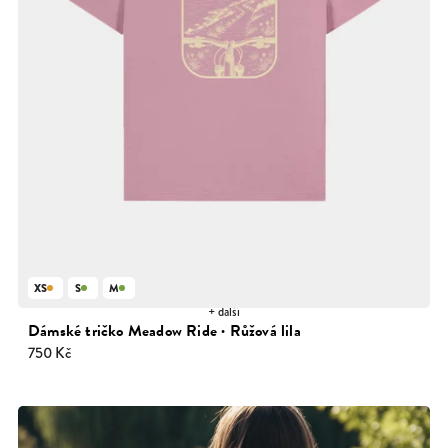
XS
S
M
+ další
Dámské tričko Meadow Ride · Růžová lila
750 Kč