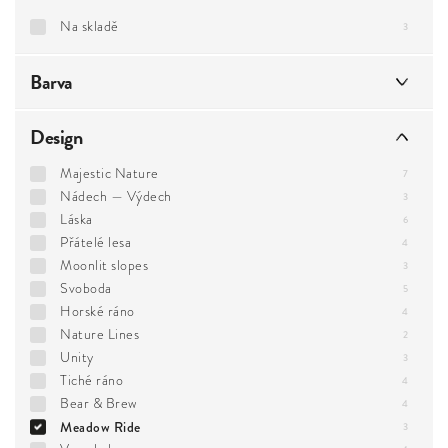
Na skladě
3
Barva
Design
Majestic Nature
7
Nádech — Výdech
natural
3
1
Láska
krémová
6
0
Přátelé lesa
4
Moonlit slopes
3
Svoboda
5
Horské ráno
4
Nature Lines
2
Unity
3
Tiché ráno
4
Bear & Brew
4
Meadow Ride
3