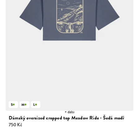
S
M
L
+ další
Dámský oversized cropped top Meadow Ride · Šedá modř
750 Kč