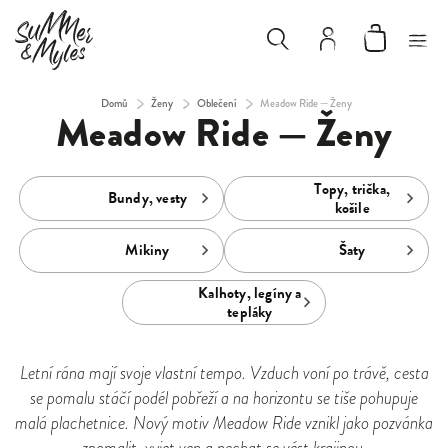
Domů
/
Ženy
/
Oblečení
/
Meadow Ride — Ženy
Meadow Ride — Ženy
Topy, trička,
Bundy, vesty
košile
Mikiny
Šaty
Kalhoty, legíny a
tepláky
Letní rána mají svoje vlastní tempo. Vzduch voní po trávě, cesta
se pomalu stáčí podél pobřeží a na horizontu se tiše pohupuje
malá plachetnice. Nový motiv Meadow Ride vznikl jako pozvánka
zpomalit, vyjet ven a nechat se vést krajinou.