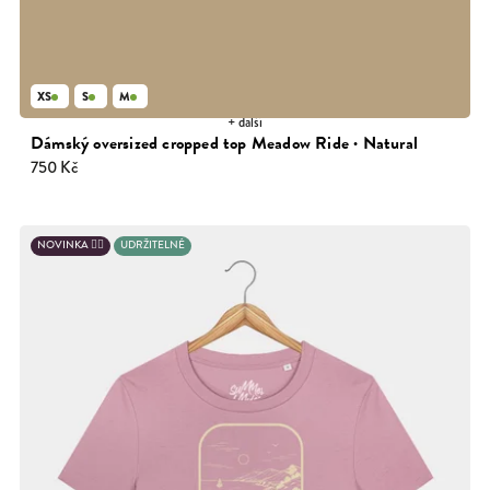
XS
S
M
+ další
Dámský oversized cropped top Meadow Ride · Natural
750 Kč
NOVINKA 🙋‍♀️
UDRŽITELNÉ