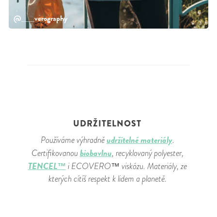
@___verography
UDRŽITELNOST
udržitelné materiály
Používáme výhradně
.
biobavlnu
Certifikovanou
, recyklovaný polyester,
TENCEL™
i ECOVERO™ viskózu. Materiály, ze
kterých cítíš respekt k lidem a planetě.