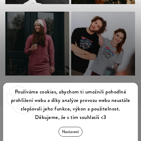
Sledovat na Instagramu
Používáme cookies, abychom ti umožnili pohodlné
prohlížení webu a díky analýze provozu webu neustále
zlepšovali jeho funkce, výkon a použitelnost.
Děkujeme, že s tím souhlasíš <3
Summer & Myles
Copyright 2026
. Všechna práva vyhrazena.
Nastavení
Upravit nastavení cookies