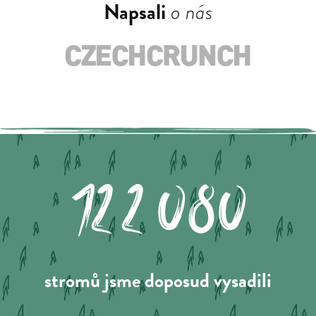
Napsali
o nás
122.080
stromů jsme doposud vysadili