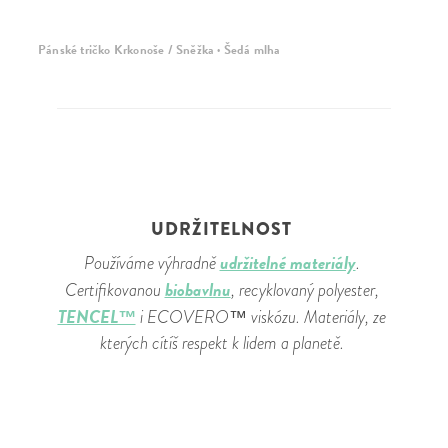
Pánské tričko Krkonoše / Sněžka · Šedá mlha
Pá
UDRŽITELNOST
udržitelné materiály
Používáme výhradně
.
biobavlnu
Certifikovanou
, recyklovaný polyester,
TENCEL™
i ECOVERO™ viskózu. Materiály, ze
kterých cítíš respekt k lidem a planetě.