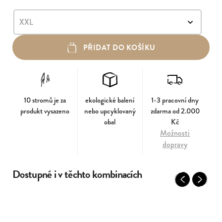
PŘIDAT DO KOŠÍKU
10 stromů je za
ekologické balení
1-3 pracovní dny
produkt vysazeno
nebo upcyklovaný
zdarma od 2.000
obal
Kč
Možnosti
dopravy
Dostupné i v těchto kombinacích
Previous
Next