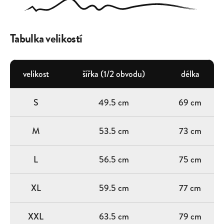
Tabulka velikostí
velikost
šířka (1/2 obvodu)
délka
S
49.5 cm
69 cm
M
53.5 cm
73 cm
L
56.5 cm
75 cm
XL
59.5 cm
77 cm
XXL
63.5 cm
79 cm