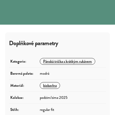
Doplňkové parametry
Kategorie
:
Pánská trička s krátkým rukávem
Barevná paleta
:
modrá
Materiál
:
biobavlna
Kolekce
:
podzim/zima 2025
Střih
:
regular fit