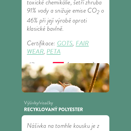
toxické chemikálie, šetří zhruba
91% vody a snižuje emise CO
o
2
46% při její výrobě oproti
klasické bavlně.
GOTS
FAIR
Certifikace:
,
WEAR
PETA
,
Výšivky/visačky
RECYKLOVANÝ POLYESTER
Nášivka na tomhle kousku je z