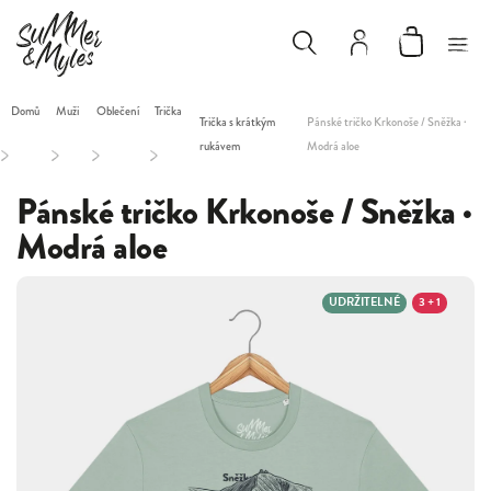
Domů
Muži
Oblečení
Trička
Trička s krátkým
Pánské tričko Krkonoše / Sněžka ·
rukávem
Modrá aloe
/
/
/
/
Pánské tričko Krkonoše / Sněžka ·
Modrá aloe
UDRŽITELNÉ
3 + 1