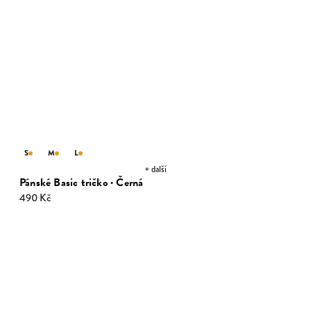
S
M
L
+ další
Pánské Basic tričko · Černá
490 Kč