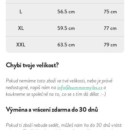
L
56.5 cm
75 cm
XL
59.5 cm
77 cm
XXL
63.5 cm
79 cm
Chybí tvoje velikost?
Pokud nemáme toto zboží ve tvé velikosti, nebo je právě
info@summermyles.cz
nedostupné, napiš nám na
a
koukneme se společně na to, co se s tím dá dělat :-)
Výměna a vrácení zdarma do 30 dnů
Pokud ti zboží nebude sedět, můžeš nám ho do 30 dnů vrátit