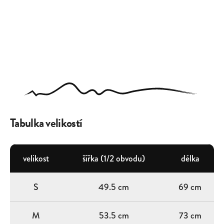
Tabulka velikostí
velikost
šířka (1/2 obvodu)
délka
S
49.5 cm
69 cm
M
53.5 cm
73 cm