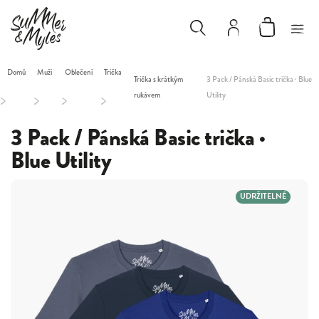
Domů
Muži
Oblečení
Trička
Trička s krátkým
3 Pack / Pánská Basic trička · Blue
rukávem
Utility
/
/
/
/
3 Pack / Pánská Basic trička ·
Blue Utility
UDRŽITELNÉ