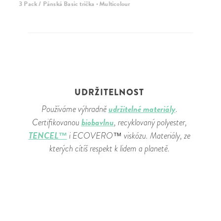
3 Pack / Pánská Basic trička · Multicolour
3 
UDRŽITELNOST
udržitelné materiály
Používáme výhradně
.
biobavlnu
Certifikovanou
, recyklovaný polyester,
TENCEL™
i ECOVERO™ viskózu. Materiály, ze
kterých cítíš respekt k lidem a planetě.