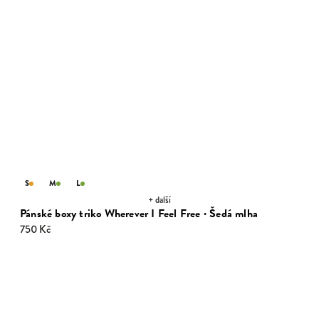
S
M
L
+ další
Pánské boxy triko Wherever I Feel Free · Šedá mlha
750 Kč