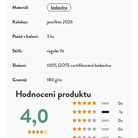
Materiál
:
biobavlna
Kolekce
:
jaro/léto 2026
Počet v balení
:
3 ks
Střih
:
regular fit
Složení
:
100% GOTS certifikovaná biobavlna
Gramáž
:
180 g/m
Hodnocení produktu
0x
4,0
1x
0x
0x
0x