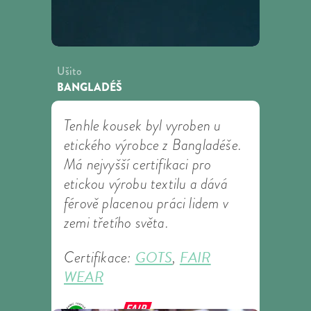
Ušito
BANGLADÉŠ
Tenhle kousek byl vyroben u
etického výrobce z Bangladéše.
Má nejvyšší certifikaci pro
etickou výrobu textilu a dává
férově placenou práci lidem v
zemi třetího světa.
GOTS
FAIR
Certifikace:
,
WEAR