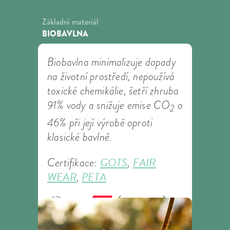
Základní materiál
BIOBAVLNA
Biobavlna minimalizuje dopady
na životní prostředí, nepoužívá
toxické chemikálie, šetří zhruba
91% vody a snižuje emise CO
o
2
46% při její výrobě oproti
klasické bavlně.
GOTS
FAIR
Certifikace:
,
WEAR
PETA
,