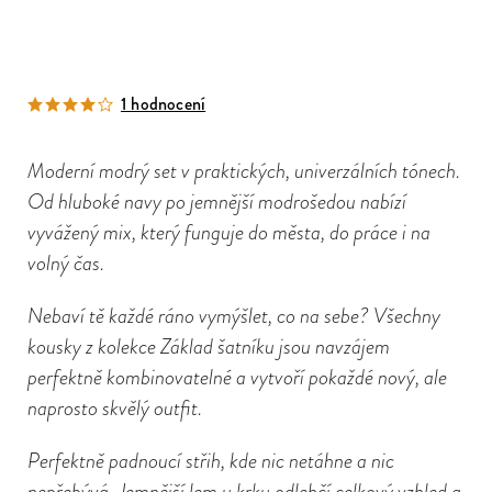
1 hodnocení
Moderní modrý set v praktických, univerzálních tónech.
Od hluboké navy po jemnější modrošedou nabízí
vyvážený mix, který funguje do města, do práce i na
volný čas.
Nebaví tě každé ráno vymýšlet, co na sebe? Všechny
kousky z kolekce Základ šatníku jsou navzájem
perfektně kombinovatelné a vytvoří pokaždé nový, ale
naprosto skvělý outfit.
Perfektně padnoucí střih, kde nic netáhne a nic
nepřebývá. Jemnější lem u krku odlehčí celkový vzhled a