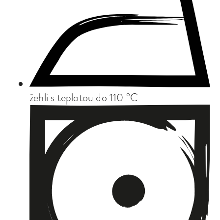
žehli s teplotou do 110 °C