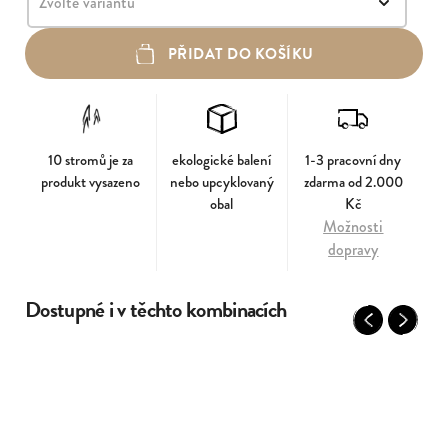
PŘIDAT DO KOŠÍKU
10 stromů je za
ekologické balení
1-3 pracovní dny
produkt vysazeno
nebo upcyklovaný
zdarma od 2.000
obal
Kč
Možnosti
dopravy
Dostupné i v těchto kombinacích
Previous
Next