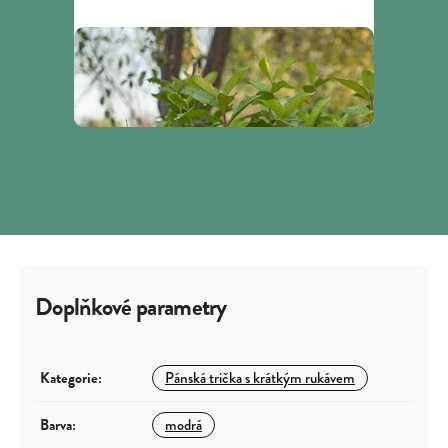
Doplňkové parametry
Kategorie
:
Pánská trička s krátkým rukávem
Barva
:
modrá