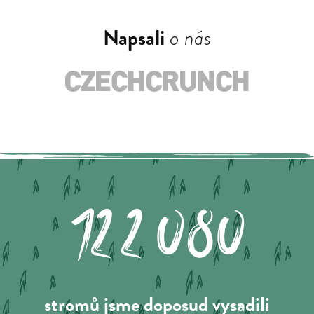
Napsali
o nás
122.080
stromů jsme doposud vysadili