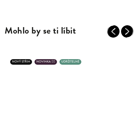
Mohlo by se ti líbit
Previous
Next
NOVÝ STŘIH
NOVINKA 💁‍♂️
UDRŽITELNÉ