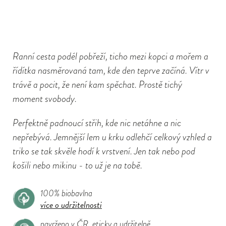
Ranní cesta podél pobřeží, ticho mezi kopci a mořem a
řídítka nasměrovaná tam, kde den teprve začíná. Vítr v
trávě a pocit, že není kam spěchat. Prostě tichý
moment svobody.
Perfektně padnoucí střih, kde nic netáhne a nic
nepřebývá. Jemnější lem u krku odlehčí celkový vzhled a
triko se tak skvěle hodí k vrstvení. Jen tak nebo pod
košili nebo mikinu - to už je na tobě.
100% biobavlna
více o udržitelnosti
navrženo v ČR, eticky a udržitelně