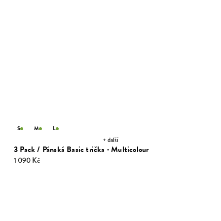
S
M
L
+ další
3 Pack / Pánská Basic trička · Multicolour
1 090 Kč