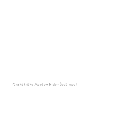
Pánské tričko Meadow Ride · Šedá modř
Pá