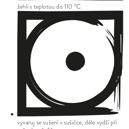
žehli s teplotou do 110 °C
vyvaruj se sušení v sušičce, déle vydží při