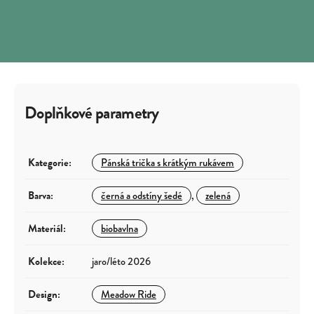
Doplňkové parametry
Kategorie
:
Pánská trička s krátkým rukávem
Barva
:
černá a odstíny šedé
,
zelená
Materiál
:
biobavlna
Kolekce
:
jaro/léto 2026
Design
:
Meadow Ride