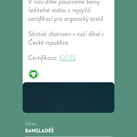
V naší dílně používáme barvy
ředitelné vodou s nejvyšší
certifikací pro organický textil.
Sítotisk zhotoven v naší dílně v
České republice.
GOTS
Certifikace:
Ušito
BANGLADÉŠ