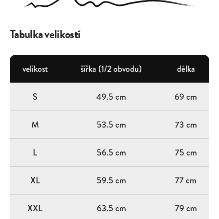
Tabulka velikostí
velikost
šířka (1/2 obvodu)
délka
S
49.5 cm
69 cm
M
53.5 cm
73 cm
L
56.5 cm
75 cm
XL
59.5 cm
77 cm
XXL
63.5 cm
79 cm