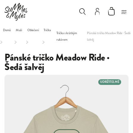
Domů
Muži
Oblečení
Trička
Trička s krátkým
Pánské tričko Meadow Ride · Šedá
rukávem
šalvěj
/
/
/
/
Pánské tričko Meadow Ride ·
Šedá šalvěj
UDRŽITELNÉ