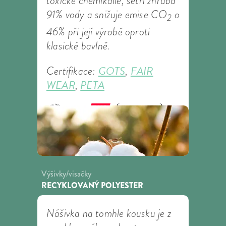
toxické chemikálie, šetří zhruba
91% vody a snižuje emise CO
o
2
46% při její výrobě oproti
klasické bavlně.
GOTS
FAIR
Certifikace:
,
WEAR
PETA
,
Výšivky/visačky
RECYKLOVANÝ POLYESTER
Nášivka na tomhle kousku je z