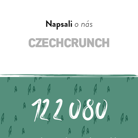
Napsali
o nás
122.080