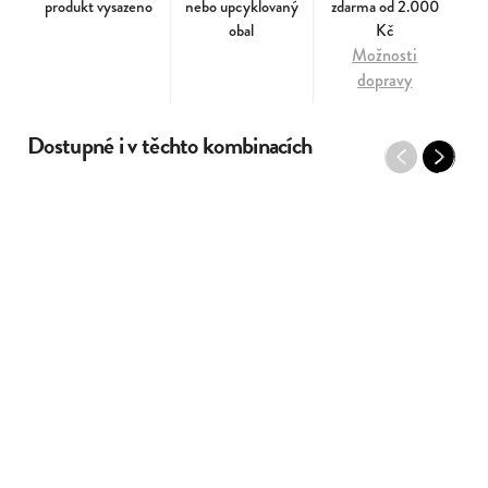
produkt vysazeno
nebo upcyklovaný
zdarma od 2.000
obal
Kč
Možnosti
dopravy
Dostupné i v těchto kombinacích
Previous
Next