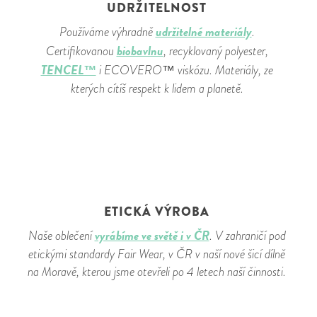
UDRŽITELNOST
udržitelné materiály
Používáme výhradně
.
biobavlnu
Certifikovanou
, recyklovaný polyester,
TENCEL™
i ECOVERO™ viskózu. Materiály, ze
kterých cítíš respekt k lidem a planetě.
ETICKÁ VÝROBA
vyrábíme ve světě i v ČR
Naše oblečení
. V zahraničí pod
etickými standardy Fair Wear, v ČR v naší nové šicí dílně
na Moravě, kterou jsme otevřeli po 4 letech naší činnosti.