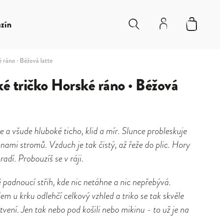
zín
 ráno · Béžová latte
é tričko Horské ráno · Béžová
e a všude hluboké ticho, klid a mír. Slunce probleskuje
nami stromů. Vzduch je tak čistý, až řeže do plic. Hory
radí. Probouzíš se v ráji.
 padnoucí střih, kde nic netáhne a nic nepřebývá.
lem u krku odlehčí celkový vzhled a triko se tak skvěle
stvení. Jen tak nebo pod košili nebo mikinu - to už je na