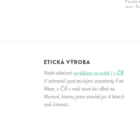
Pánské t
ráno · Š
ETICKÁ VÝROBA
vyrábíme ve světě i v ČR
Naše oblečení
.
V zahraničí pod etickými standardy Fair
Wear, v ČR v naší nové šicí dílně na
Moravě, kterou jsme otevřeli po 4 letech
naší činnosti.