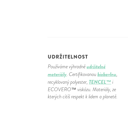
UDRŽITELNOST
udržitelné
Používáme výhradně
materiály
biobavlnu
. Certifikovanou
,
TENCEL™
recyklovaný polyester,
i
ECOVERO™ viskózu. Materiály, ze
kterých cítíš respekt k lidem a planetě.