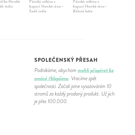
ričko Horské
Pánská mikina s
Pánská mikina s
edá india
kapucí Horské ráno ·
kapucí Horské ráno ·
Šedá india
Béžová latte
SPOLEČENSKÝ PŘESAH
mohli přispívat ke
Podnikáme, abychom
změně #klepšímu
. Vracíme zpět
společnosti. Začali jsme vysazováním 10
stromů za každý prodaný produkt. Už jich
je přes 100.000.