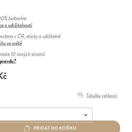
00% biobavlna
ce o udržitelnosti
avrženo v ČR, eticky a udržitelně
ito ve světě
yroste 10 nových stromů
pravdu?
Kč
Tabulka velikostí
PŘIDAT DO KOŠÍKU