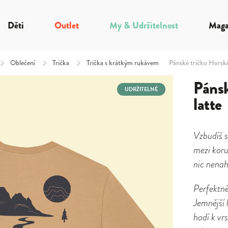
Děti
Outlet
My & Udržitelnost
Maga
/
Oblečení
/
Trička
/
Trička s krátkým rukávem
Pánské tričko Horské
Pánsk
UDRŽITELNÉ
latte
Vzbudíš s
mezi koru
nic nenah
Perfektně
Jemnější 
hodí k vr