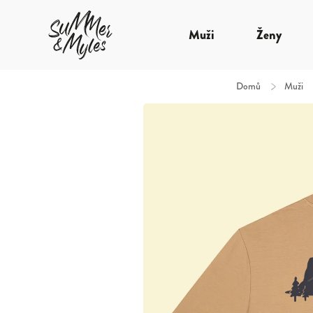
Muži
Ženy
Domů
/
Muži