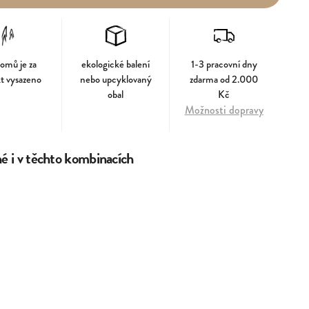
romů je za
ekologické balení
1-3 pracovní dny
t vysazeno
nebo upcyklovaný
zdarma od 2.000
obal
Kč
Možnosti dopravy
 i v těchto kombinacích