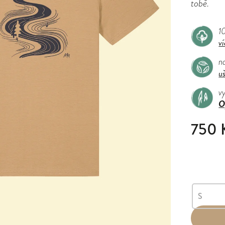
tobě.
1
ví
n
uš
v
O
750 