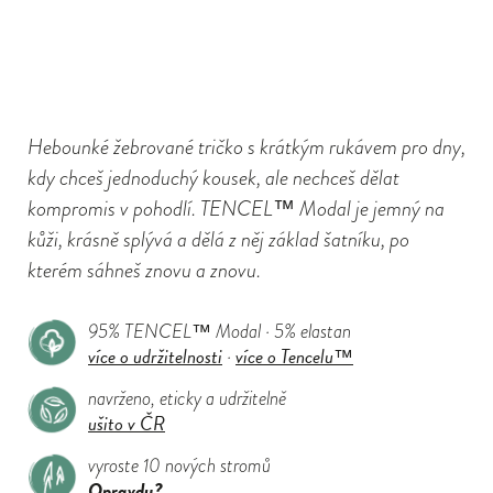
Hebounké žebrované tričko s krátkým rukávem pro dny,
kdy chceš jednoduchý kousek, ale nechceš dělat
kompromis v pohodlí. TENCEL™ Modal je jemný na
kůži, krásně splývá a dělá z něj základ šatníku, po
kterém sáhneš znovu a znovu.
95% TENCEL™ Modal · 5% elastan
více o udržitelnosti
více o Tencelu™
·
navrženo, eticky a udržitelně
ušito v ČR
vyroste 10 nových stromů
Opravdu?