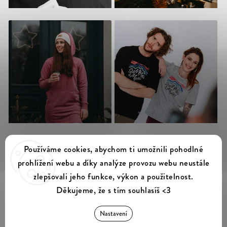
Sledovat na Instagramu
Používáme cookies, abychom ti umožnili pohodlné
prohlížení webu a díky analýze provozu webu neustále
zlepšovali jeho funkce, výkon a použitelnost.
Děkujeme, že s tím souhlasíš <3
Summer & Myles
Copyright 2026
. Všechna práva vyhrazena.
Nastavení
Upravit nastavení cookies