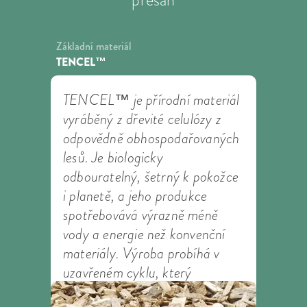
Základní materiál
TENCEL™
TENCEL™ je přírodní materiál
vyráběný z dřevité celulózy z
odpovědně obhospodařovaných
lesů. Je biologicky
odbouratelný, šetrný k pokožce
i planetě, a jeho produkce
spotřebovává výrazně méně
vody a energie než konvenční
materiály. Výroba probíhá v
uzavřeném cyklu, který
recykluje většinu použité vody a