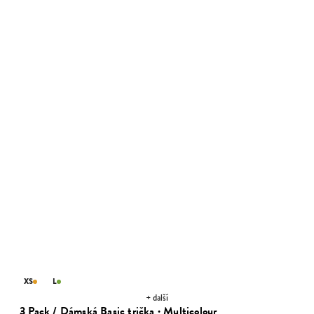
XS
L
+ další
3 Pack / Dámská Basic trička · Multicolour