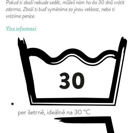
Pokud ti zboží nebude sedět, můžeš nám ho do 30 dnů vrátit
zdarma. Zboží ti buď vyměníme za jinou velikost, nebo ti
vrátíme peníze.
Více informací
per šetrně, ideálně na 30 °C