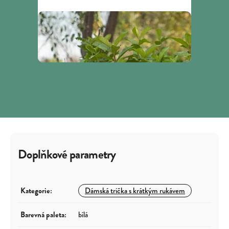
Doplňkové parametry
Kategorie
:
Dámská trička s krátkým rukávem
Barevná paleta
:
bílá