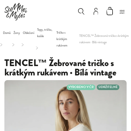
Topy, trička,
Trička s
Domů
Ženy
Oblečení
TENCEL™ Žebrované tričko s krátkým
košile
krátkým
rukávem · Bílá vintage
/
/
/
rukávem
/
TENCEL™ Žebrované tričko s
krátkým rukávem · Bílá vintage
VYROBENO V ČR
UDRŽITELNÉ