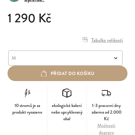
1 290 Kč
Tabulka velikostí
PŘIDAT DO KOŠÍKU
10 stromů je za
ekologické balení
1-3 pracovní dny
produkt vysazeno
nebo upcyklovaný
zdarma od 2.000
obal
Kč
Možnosti
dopravy