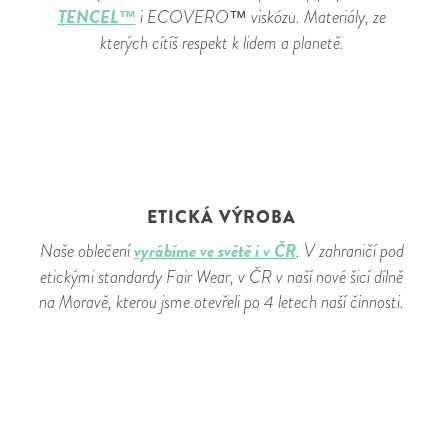
TENCEL™
i ECOVERO™ viskózu. Materiály, ze
kterých cítíš respekt k lidem a planetě.
ETICKÁ VÝROBA
vyrábíme ve světě i v ČR
Naše oblečení
. V zahraničí pod
etickými standardy Fair Wear, v ČR v naší nové šicí dílně
na Moravě, kterou jsme otevřeli po 4 letech naší činnosti.