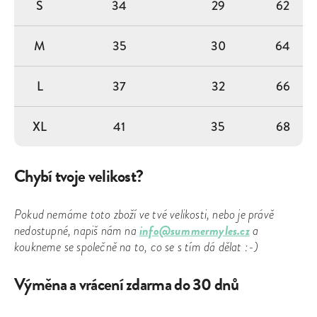
S
34
29
62
M
35
30
64
L
37
32
66
XL
41
35
68
Chybí tvoje velikost?
Pokud nemáme toto zboží ve tvé velikosti, nebo je právě
info@summermyles.cz
nedostupné, napiš nám na
a
koukneme se společně na to, co se s tím dá dělat :-)
Výměna a vrácení zdarma do 30 dnů