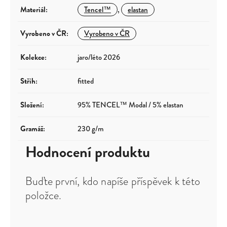
Materiál
:
Tencel™
,
elastan
Vyrobeno v ČR
:
Vyrobeno v ČR
Kolekce
:
jaro/léto 2026
Střih
:
fitted
Složení
:
95% TENCEL™ Modal / 5% elastan
Gramáž
:
230 g/m
Hodnocení produktu
Buďte první, kdo napíše příspěvek k této
položce.