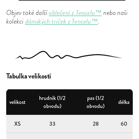
oblečení z Tencelu™
Objev také další
nebo naši
dámských triček z Tencelu™
kolekci
.
Tabulka velikostí
hrudník (1/2
pas (1/2
velikost
délka
obvodu)
obvodu)
XS
33
28
60