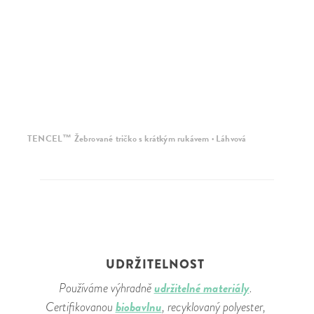
TENCEL™ Žebrované tričko s krátkým rukávem · Láhvová
T
UDRŽITELNOST
udržitelné materiály
Používáme výhradně
.
biobavlnu
Certifikovanou
, recyklovaný polyester,