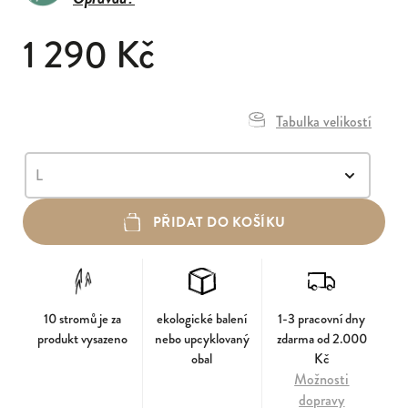
1 290 Kč
Tabulka velikostí
PŘIDAT DO KOŠÍKU
10 stromů je za
ekologické balení
1-3 pracovní dny
produkt vysazeno
nebo upcyklovaný
zdarma od 2.000
obal
Kč
Možnosti
dopravy