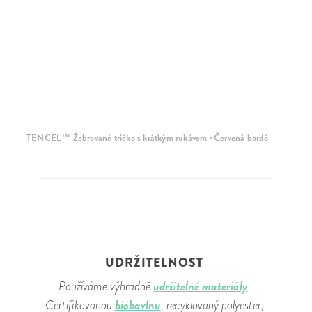
TENCEL™ Žebrované tričko s krátkým rukávem · Červená bordó
TE
UDRŽITELNOST
udržitelné materiály
Používáme výhradně
.
biobavlnu
Certifikovanou
, recyklovaný polyester,