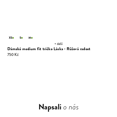
XS
S
M
+ další
Dámské medium fit tričko Láska · Růžová radost
750 Kč
Napsali
o nás