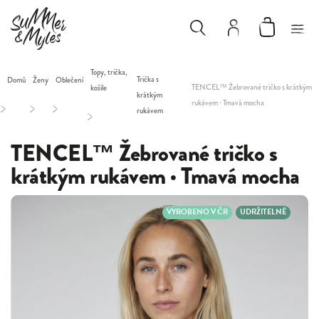
Topy, trička,
Trička s
Domů
Ženy
Oblečení
TENCEL™ Žebrované tričko s krátkým
košile
krátkým
rukávem · Tmavá mocha
/
/
/
rukávem
/
TENCEL™ Žebrované tričko s
krátkým rukávem · Tmavá mocha
VYROBENO V ČR
UDRŽITELNÉ