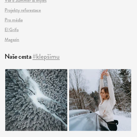
Vše o Summer & Myles
Projekty reforestace
Pro média
El Grifo
Magazín
Naše cesta
#klepšímu