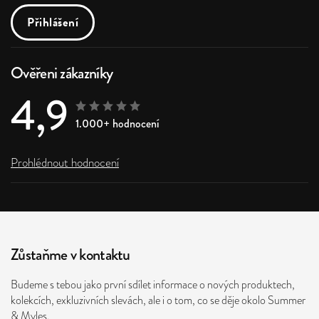
Přihlášení
Ověřeni zákazníky
4,9
1.000+ hodnocení
Prohlédnout hodnocení
Zůstaňme v kontaktu
Budeme s tebou jako první sdílet informace o nových produktech,
kolekcích, exkluzivních slevách, ale i o tom, co se děje okolo Summer
& Myles.