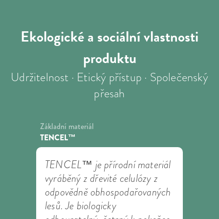
Ekologické a sociální
vlastnosti
produktu
Udržitelnost · Etický přístup · Společenský
přesah
Základní materiál
TENCEL™
TENCEL™ je přírodní materiál
vyráběný z dřevité celulózy z
odpovědně obhospodařovaných
lesů. Je biologicky