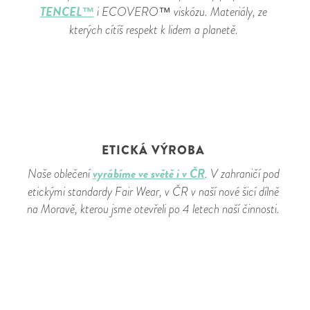
TENCEL™
i ECOVERO™ viskózu. Materiály, ze
kterých cítíš respekt k lidem a planetě.
ETICKÁ VÝROBA
vyrábíme ve světě i v ČR
Naše oblečení
. V zahraničí pod
etickými standardy Fair Wear, v ČR v naší nové šicí dílně
na Moravě, kterou jsme otevřeli po 4 letech naší činnosti.