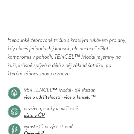
Hebounké žebrované tričko s krátkým rukávem pro dny,
kdy chceš jednoduchý kousek, ale nechceš dělat
kompromis v pohodlí. TENCEL™ Modal je jemný na
kůži, krásně splývá a dělá z něj základ šatníku, po
kterém sáhneš znovu a znovu.
95% TENCEL™ Modal · 5% elastan
více o udržitelnosti
více o Tencelu™
·
navrženo, eticky a udržitelně
ušito v ČR
vyroste 10 nových stromů
Opravdu?