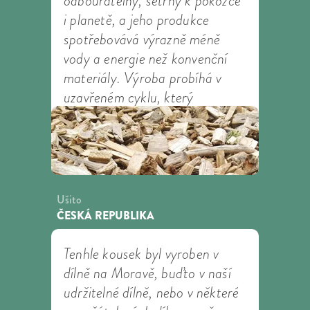
odbouratelný, šetrný k pokožce
i planetě, a jeho produkce
spotřebovává výrazně méně
vody a energie než konvenční
materiály. Výroba probíhá v
uzavřeném cyklu, který
recykluje většinu použité vody a
rozpouštědel.
Lenzing
Výrobce:
Ušito
ČESKÁ REPUBLIKA
Tenhle kousek byl vyroben v
dílně na Moravě, buďto v naší
udržitelné dílně, nebo v některé