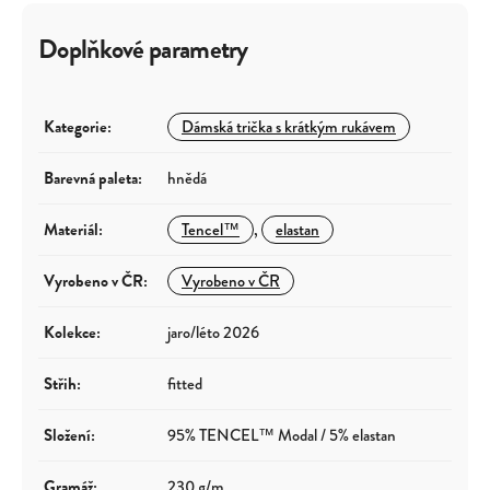
Doplňkové parametry
Kategorie
:
Dámská trička s krátkým rukávem
Barevná paleta
:
hnědá
Materiál
:
Tencel™
,
elastan
Vyrobeno v ČR
:
Vyrobeno v ČR
Kolekce
:
jaro/léto 2026
Střih
:
fitted
Složení
:
95% TENCEL™ Modal / 5% elastan
Gramáž
:
230 g/m