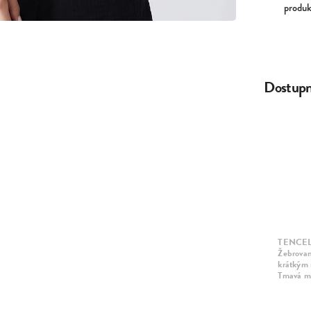
produk
Dostupné
TENCEL™
TENCEL™
TENCE
Žebrované tričko s
Žebrované tričko s
Žebrovan
krátkým rukávem ·
krátkým rukávem ·
krátkým 
Černá
Láhvová
Tmavá m