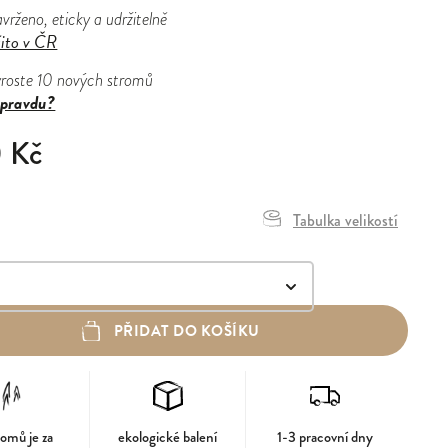
vrženo, eticky a udržitelně
šito v ČR
yroste 10 nových stromů
pravdu?
0 Kč
Tabulka velikostí
PŘIDAT DO KOŠÍKU
romů je za
ekologické balení
1-3 pracovní dny