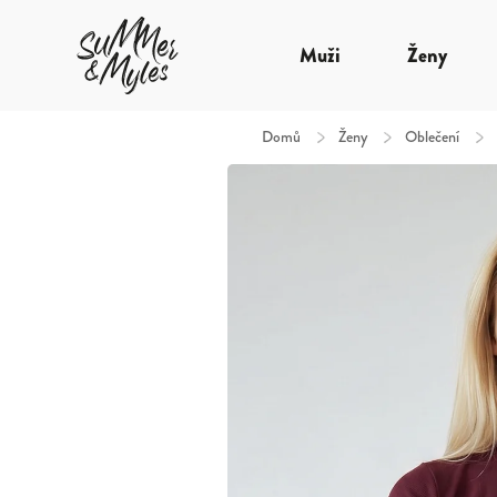
Muži
Ženy
Domů
/
Ženy
/
Oblečení
/