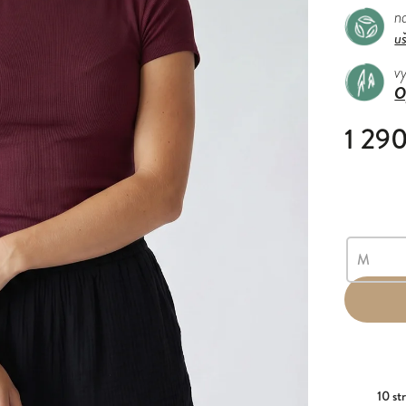
na
u
v
O
1 29
10 st