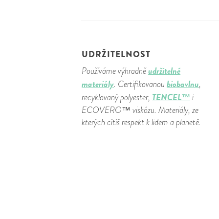
UDRŽITELNOST
udržitelné
Používáme výhradně
materiály
biobavlnu
. Certifikovanou
,
TENCEL™
recyklovaný polyester,
i
ECOVERO™ viskózu. Materiály, ze
kterých cítíš respekt k lidem a planetě.