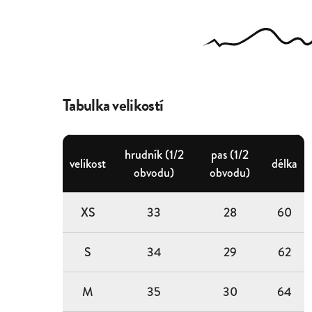
Tabulka velikostí
hrudník (1/2
pas (1/2
velikost
délka
obvodu)
obvodu)
XS
33
28
60
S
34
29
62
M
35
30
64