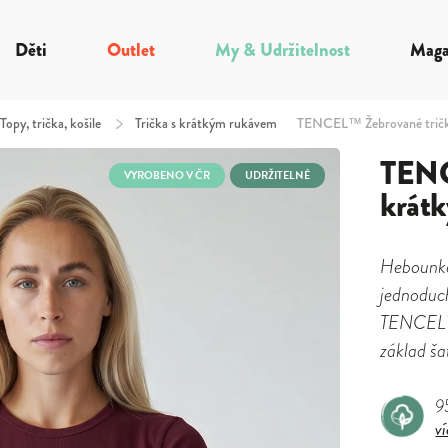
Děti
Outlet
My & Udržitelnost
Maga
Topy, trička, košile
/
Trička s krátkým rukávem
TENCEL™ Žebrované tričko
TENC
VYROBENO V ČR
UDRŽITELNÉ
krátk
Hebounké
jednoduch
TENCEL™ 
základ ša
9
ví