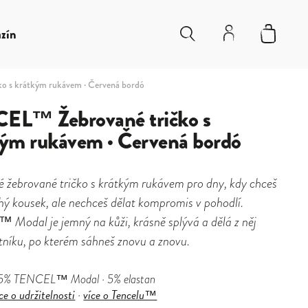
zín
 s krátkým rukávem · Červená bordó
EL™ Žebrované tričko s
ým rukávem · Červená bordó
 žebrované tričko s krátkým rukávem pro dny, kdy chceš
ý kousek, ale nechceš dělat kompromis v pohodlí.
Modal je jemný na kůži, krásně splývá a dělá z něj
tníku, po kterém sáhneš znovu a znovu.
5% TENCEL™ Modal · 5% elastan
ce o udržitelnosti
více o Tencelu™
·