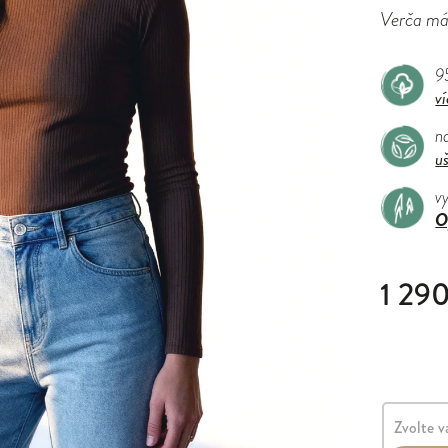
Verča má 
9
ví
na
u
v
O
1 29