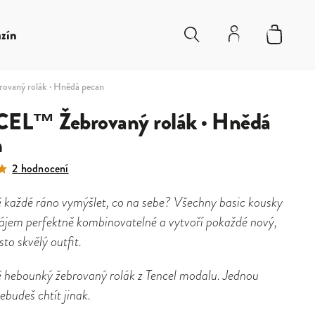
zín
vaný rolák · Hnědá pecan
EL™ Žebrovaný rolák · Hnědá
n
2 hodnocení
 každé ráno vymýšlet, co na sebe? Všechny basic kousky
ájem perfektně kombinovatelné a vytvoří pokaždé nový,
sto skvělý outfit.
 hebounký žebrovaný rolák z Tencel modalu. Jednou
nebudeš chtít jinak.