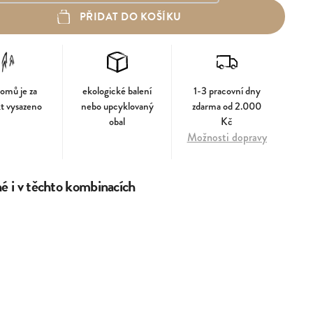
PŘIDAT DO KOŠÍKU
romů je za
ekologické balení
1-3 pracovní dny
t vysazeno
nebo upcyklovaný
zdarma od 2.000
obal
Kč
Možnosti dopravy
 i v těchto kombinacích