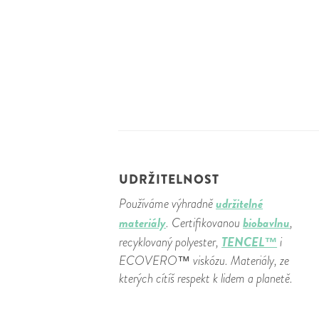
UDRŽITELNOST
udržitelné
Používáme výhradně
materiály
biobavlnu
. Certifikovanou
,
TENCEL™
recyklovaný polyester,
i
ECOVERO™ viskózu. Materiály, ze
kterých cítíš respekt k lidem a planetě.