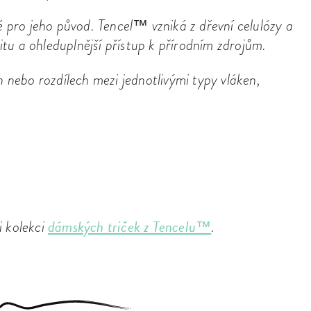
é pro jeho původ. Tencel™ vzniká z dřevní celulózy a
litu a ohleduplnější přístup k přírodním zdrojům.
h nebo rozdílech mezi jednotlivými typy vláken,
dámských triček z Tencelu™
 kolekci
.