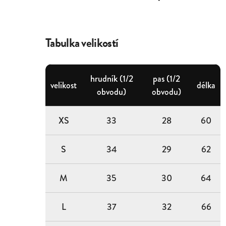
Tabulka velikostí
hrudník (1/2
pas (1/2
velikost
délka
obvodu)
obvodu)
XS
33
28
60
S
34
29
62
M
35
30
64
L
37
32
66