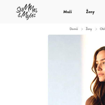
Muži
Ženy
Domů
/
Ženy
/
Obl