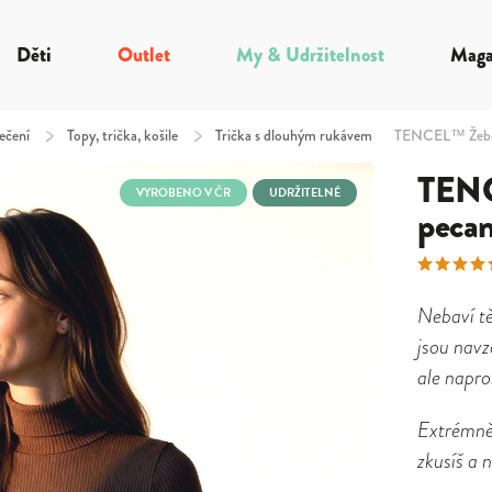
Děti
Outlet
My & Udržitelnost
Maga
ečení
/
Topy, trička, košile
/
Trička s dlouhým rukávem
TENCEL™ Žebro
TENC
VYROBENO V ČR
UDRŽITELNÉ
peca
Nebaví tě
jsou navz
ale napro
Extrémně
zkusíš a 