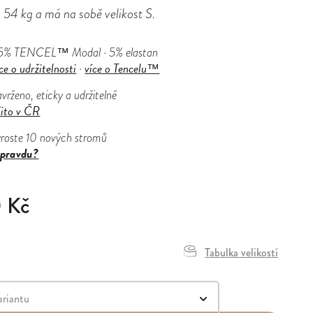
54 kg a má na sobě velikost S.
5% TENCEL™ Modal · 5% elastan
ce o udržitelnosti
více o Tencelu™
·
vrženo, eticky a udržitelně
šito v ČR
yroste 10 nových stromů
pravdu?
0 Kč
Tabulka velikostí