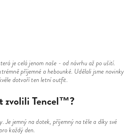
která je celá jenom naše - od návrhu až po ušití.
rémně příjemné a hebounké. Udělali jsme novinky
věle dotvoří ten letní outfit.
t zvolili Tencel™?
y. Je jemný na dotek, příjemný na těle a díky své
 pro každý den.