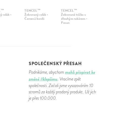
L™
TENCEL™
TENCEL™
ý rolák ·
Žebrovaný rolák ·
Žebrované tričko s
Červená bordó
dlouhým rukávem ·
Pecan
SPOLEČENSKÝ PŘESAH
mohli přispívat ke
Podnikáme, abychom
změně #klepšímu
. Vracíme zpět
společnosti. Začali jsme vysazováním 10
stromů za každý prodaný produkt. Už jich
je přes 100.000.