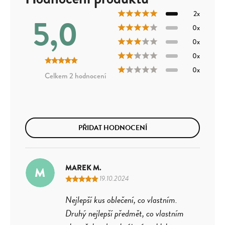
2x
5,0
0x
0x
0x
0x
2 hodnocení
PŘIDAT HODNOCENÍ
MAREK M.
M
19.10.2024
Nejlepší kus oblečení, co vlastním.
Druhý nejlepší předmět, co vlastním