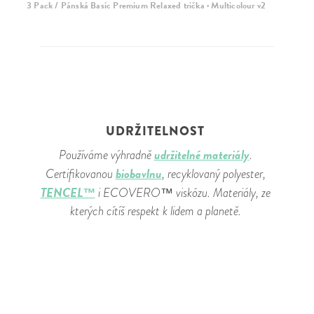
3 Pack / Pánská Basic Premium Relaxed trička · Multicolour v2
UDRŽITELNOST
udržitelné materiály
Používáme výhradně
.
biobavlnu
Certifikovanou
, recyklovaný polyester,
TENCEL™
i ECOVERO™ viskózu. Materiály, ze
kterých cítíš respekt k lidem a planetě.