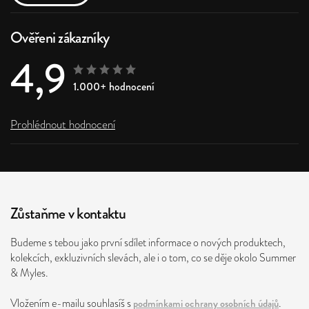
Ověřeni zákazníky
4,9
1.000+ hodnocení
Prohlédnout hodnocení
Zůstaňme v kontaktu
Budeme s tebou jako první sdílet informace o nových produktech,
kolekcích, exkluzivních slevách, ale i o tom, co se děje okolo Summer
& Myles.
Vložením e-mailu souhlasíš s
podmínkami ochrany osobních údajů
.