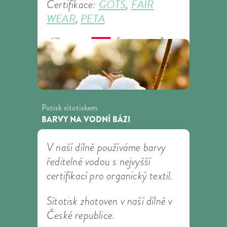
GOTS
FAIR
Certifikace:
,
WEAR
PETA
,
Potisk sítotiskem
BARVY NA VODNÍ BÁZI
V naší dílně používáme barvy
ředitelné vodou s nejvyšší
certifikací pro organický textil.
Sítotisk zhotoven v naší dílně v
České republice.