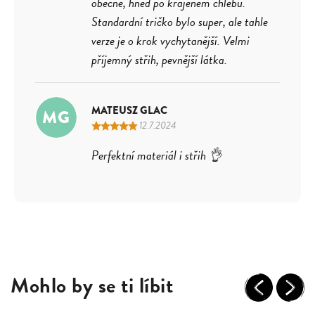
obecně, hned po krájeném chlebu.
Standardní tričko bylo super, ale tahle
verze je o krok vychytanější. Velmi
příjemný střih, pevnější látka.
MATEUSZ GLAC
MG
12.7.2024
Perfektní materiál i střih 👌
Mohlo by se ti líbit
Previous
Next