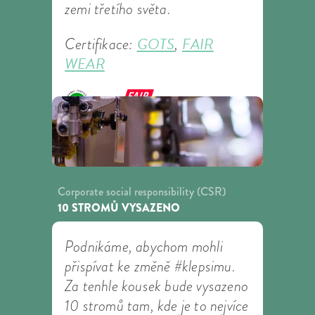
zemi třetího světa.
GOTS
FAIR
Certifikace:
,
WEAR
Corporate social responsibility (CSR)
10 STROMŮ VYSAZENO
Podnikáme, abychom mohli
přispívat ke změně #klepsimu.
Za tenhle kousek bude vysazeno
10 stromů tam, kde je to nejvíce