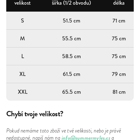
velikost
šířka (1/2 obvodu)
délka
S
51.5 cm
71 cm
M
55.5 cm
75 cm
L
58.5 cm
75 cm
XL
61.5 cm
79 cm
XXL
65.5 cm
81 cm
Chybí tvoje velikost?
Pokud nemáme toto zboží ve tvé velikosti, nebo je právě
info@summermyles.cz
nedostupné, napiš nám na
a