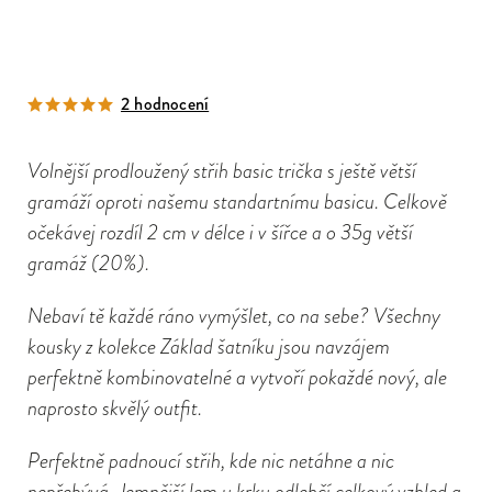
2 hodnocení
Volnější prodloužený střih basic trička s ještě větší
gramáží oproti našemu standartnímu basicu. Celkově
očekávej rozdíl 2 cm v délce i v šířce a o 35g větší
gramáž (20%).
Nebaví tě každé ráno vymýšlet, co na sebe? Všechny
kousky z kolekce Základ šatníku jsou navzájem
perfektně kombinovatelné a vytvoří pokaždé nový, ale
naprosto skvělý outfit.
Perfektně padnoucí střih, kde nic netáhne a nic
nepřebývá. Jemnější lem u krku odlehčí celkový vzhled a