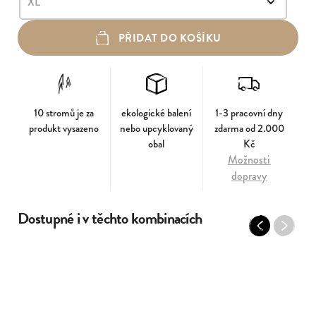
PŘIDAT DO KOŠÍKU
10 stromů je za
ekologické balení
1-3 pracovní dny
produkt vysazeno
nebo upcyklovaný
zdarma od 2.000
obal
Kč
Možnosti
dopravy
Dostupné i v těchto kombinacích
Previous
Next