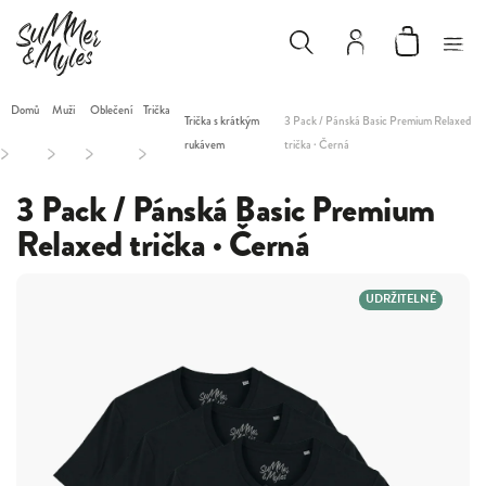
Domů
Muži
Oblečení
Trička
Trička s krátkým
3 Pack / Pánská Basic Premium Relaxed
rukávem
trička · Černá
/
/
/
/
3 Pack / Pánská Basic Premium
Relaxed trička · Černá
UDRŽITELNÉ