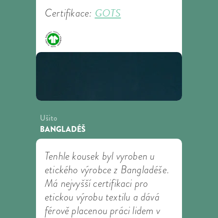
GOTS
Certifikace:
Ušito
BANGLADÉŠ
Tenhle kousek byl vyroben u
etického výrobce z Bangladéše.
Má nejvyšší certifikaci pro
etickou výrobu textilu a dává
férově placenou práci lidem v