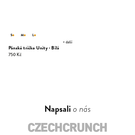
S
M
L
+ další
Pánské tričko Unity · Bílá
750 Kč
Napsali
o nás