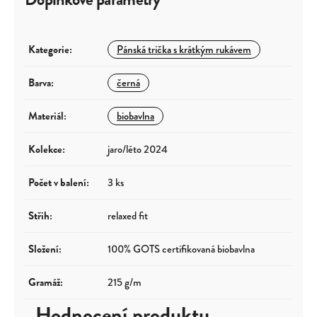
Kategorie
:
Pánská trička s krátkým rukávem
Barva
:
černá
Materiál
:
biobavlna
Kolekce
:
jaro/léto 2024
Počet v balení
:
3 ks
Střih
:
relaxed fit
Složení
:
100% GOTS certifikovaná biobavlna
Gramáž
:
215 g/m
Hodnocení produktu