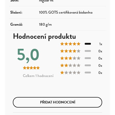
Střih
:
regular fit
Složení
:
100% GOTS certifikovaná biobavlna
Gramáž
:
180 g/m
Hodnocení produktu
1x
5,0
0x
0x
0x
0x
1 hodnocení
PŘIDAT HODNOCENÍ