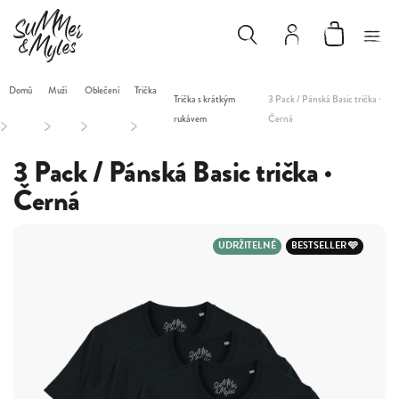
Domů
Muži
Oblečení
Trička
Trička s krátkým
3 Pack / Pánská Basic trička ·
rukávem
Černá
/
/
/
/
3 Pack / Pánská Basic trička ·
Černá
UDRŽITELNÉ
BESTSELLER 🩵