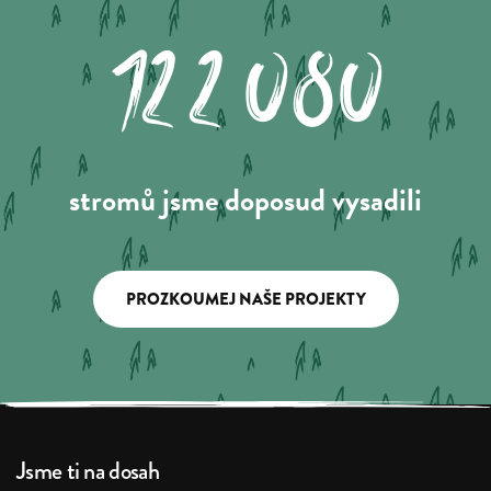
122.080
stromů jsme doposud vysadili
PROZKOUMEJ NAŠE PROJEKTY
Jsme ti na dosah