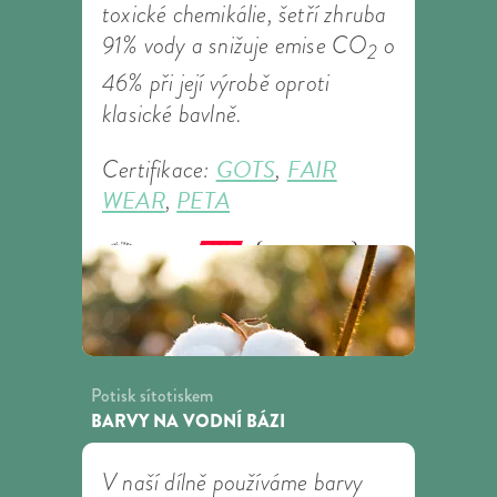
toxické chemikálie, šetří zhruba
91% vody a snižuje emise CO
o
2
46% při její výrobě oproti
klasické bavlně.
GOTS
FAIR
Certifikace:
,
WEAR
PETA
,
Potisk sítotiskem
BARVY NA VODNÍ BÁZI
V naší dílně používáme barvy