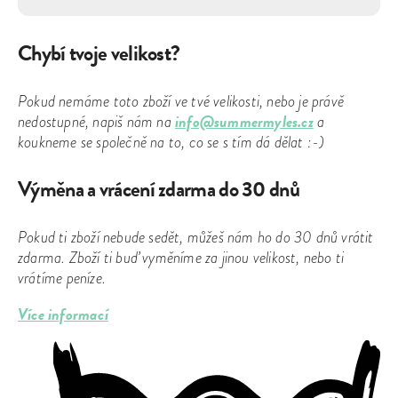
Chybí tvoje velikost?
Pokud nemáme toto zboží ve tvé velikosti, nebo je právě
info@summermyles.cz
nedostupné, napiš nám na
a
koukneme se společně na to, co se s tím dá dělat :-)
Výměna a vrácení zdarma do 30 dnů
Pokud ti zboží nebude sedět, můžeš nám ho do 30 dnů vrátit
zdarma. Zboží ti buď vyměníme za jinou velikost, nebo ti
vrátíme peníze.
Více informací