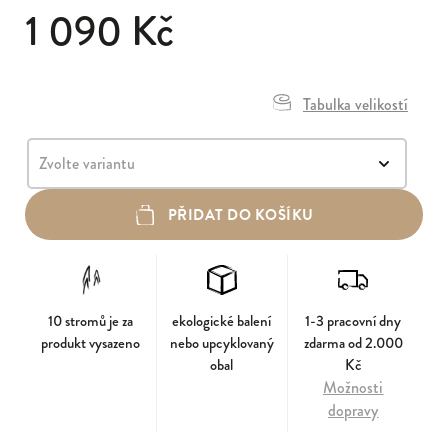
1 090 Kč
Tabulka velikostí
PŘIDAT DO KOŠÍKU
10 stromů je za
ekologické balení
1-3 pracovní dny
produkt vysazeno
nebo upcyklovaný
zdarma od 2.000
obal
Kč
Možnosti
dopravy