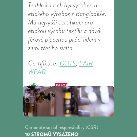
Tenhle kousek byl vyroben u
etického výrobce z Bangladéše.
Má nejvyšší certifikaci pro
etickou výrobu textilu a dává
férově placenou práci lidem v
zemi třetího světa.
GOTS
FAIR
Certifikace:
,
WEAR
Corporate social responsibility (CSR)
10 STROMŮ VYSAZENO