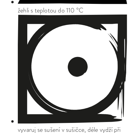
žehli s teplotou do 110 °C
vyvaruj se sušení v sušičce, déle vydží při