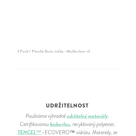
3 Pack / Pánská Basic trička · Multicolour v2
5 
UDRŽITELNOST
udržitelné materiály
Používáme výhradně
.
biobavlnu
Certifikovanou
, recyklovaný polyester,
TENCEL™
i ECOVERO™ viskózu. Materiály, ze