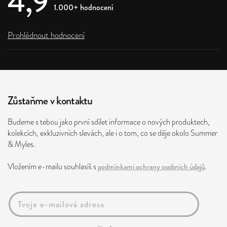
4,9
1.000+ hodnocení
Prohlédnout hodnocení
Zůstaňme v kontaktu
Budeme s tebou jako první sdílet informace o nových produktech,
kolekcích, exkluzivních slevách, ale i o tom, co se děje okolo Summer
& Myles.
Vložením e-mailu souhlasíš s
podmínkami ochrany osobních údajů
.