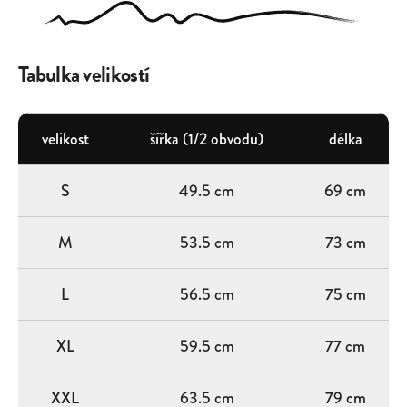
Tabulka velikostí
velikost
šířka (1/2 obvodu)
délka
S
49.5 cm
69 cm
M
53.5 cm
73 cm
L
56.5 cm
75 cm
XL
59.5 cm
77 cm
XXL
63.5 cm
79 cm