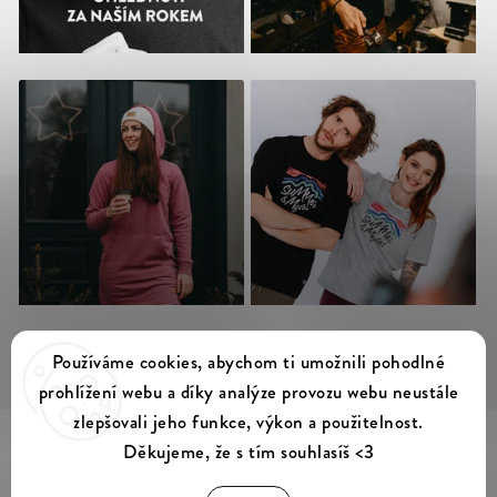
Sledovat na Instagramu
Používáme cookies, abychom ti umožnili pohodlné
prohlížení webu a díky analýze provozu webu neustále
zlepšovali jeho funkce, výkon a použitelnost.
Děkujeme, že s tím souhlasíš <3
Summer & Myles
Copyright 2026
. Všechna práva vyhrazena.