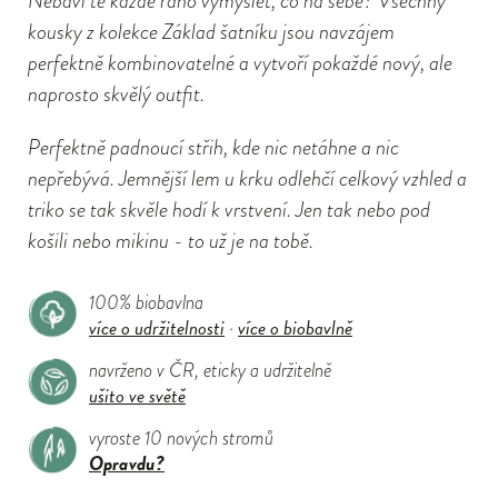
Nebaví tě každé ráno vymýšlet, co na sebe? Všechny
kousky z kolekce Základ šatníku jsou navzájem
perfektně kombinovatelné a vytvoří pokaždé nový, ale
naprosto skvělý outfit.
Perfektně padnoucí střih, kde nic netáhne a nic
nepřebývá. Jemnější lem u krku odlehčí celkový vzhled a
triko se tak skvěle hodí k vrstvení. Jen tak nebo pod
košili nebo mikinu - to už je na tobě.
100% biobavlna
více o udržitelnosti
více o biobavlně
·
navrženo v ČR, eticky a udržitelně
ušito ve světě
vyroste 10 nových stromů
Opravdu?