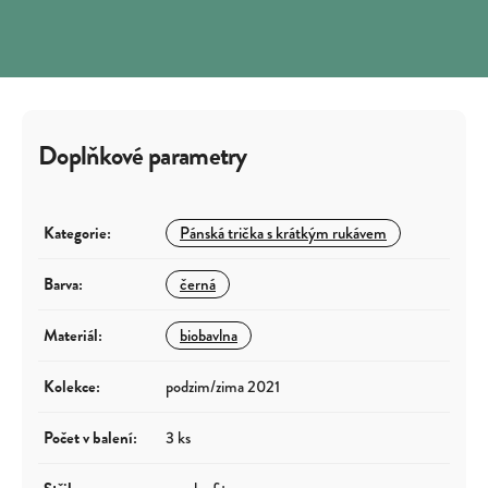
Doplňkové parametry
Kategorie
:
Pánská trička s krátkým rukávem
Barva
:
černá
Materiál
:
biobavlna
Kolekce
:
podzim/zima 2021
Počet v balení
:
3 ks