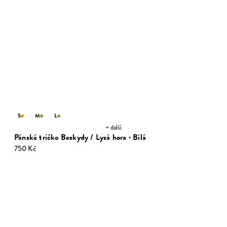
S
M
L
+ další
Pánské tričko Beskydy / Lysá hora · Bílá
750 Kč