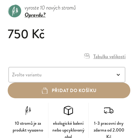
vyroste 10 nových stromů
Opravdu?
750 Kč
Tabulka velikostí
PŘIDAT DO KOŠÍKU
10 stromů je za
ekologické balení
1-3 pracovní dny
produkt vysazeno
nebo upcyklovaný
zdarma od 2.000
obal
Kč