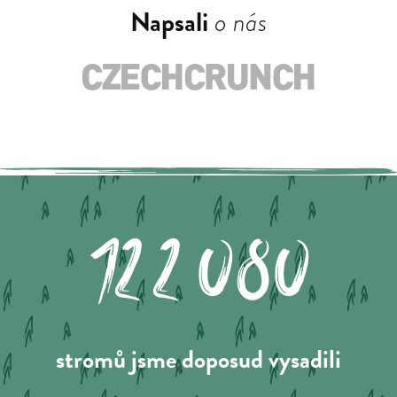
Napsali
o nás
122.080
stromů jsme doposud vysadili