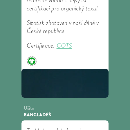
ředitelné vodou s nejvyšší
certifikací pro organický textil.
Sítotisk zhotoven v naší dílně v
České republice.
GOTS
Certifikace:
Ušito
BANGLADÉŠ