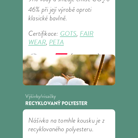
2
46% při její výrobě oproti
klasické bavlně.
GOTS
FAIR
Certifikace:
,
WEAR
PETA
,
Výšivky/visačky
RECYKLOVANÝ POLYESTER
Nášivka na tomhle kousku je z
recyklovaného polyesteru.