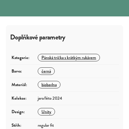
Doplňkové parametry
Kategorie
:
Pánská trička s krátkým rukávem
Barva
:
černá
Materiál
:
biobavlna
Kolekce
:
jaro/léto 2024
Design
:
Unity
Střih
:
regular fit