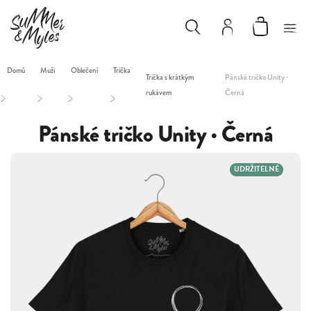
Domů
Muži
Oblečení
Trička
Trička s krátkým
Pánské tričko Unity ·
rukávem
Černá
/
/
/
/
Pánské tričko Unity · Černá
UDRŽITELNÉ