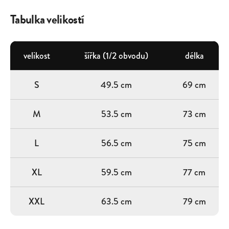
Tabulka velikostí
velikost
šířka (1/2 obvodu)
délka
S
49.5 cm
69 cm
M
53.5 cm
73 cm
L
56.5 cm
75 cm
XL
59.5 cm
77 cm
XXL
63.5 cm
79 cm