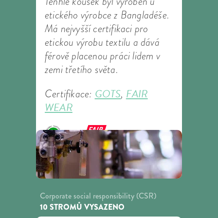
Tenhle kousek byl vyroben u
etického výrobce z Bangladéše.
Má nejvyšší certifikaci pro
etickou výrobu textilu a dává
férově placenou práci lidem v
zemi třetího světa.
GOTS
FAIR
Certifikace:
,
WEAR
Corporate social responsibility (CSR)
10 STROMŮ VYSAZENO