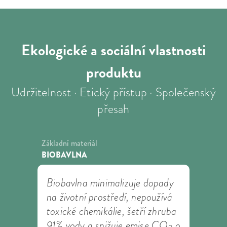
Ekologické a sociální
vlastnosti
produktu
Udržitelnost · Etický přístup · Společenský
přesah
Základní materiál
BIOBAVLNA
Biobavlna minimalizuje dopady
na životní prostředí, nepoužívá
toxické chemikálie, šetří zhruba
91% vody a snižuje emise CO
o