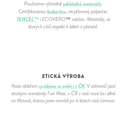
udržitelné materiály
Používáme výhradně
.
biobavlnu
Certifikovanou
, recyklovaný polyester,
TENCEL™
i ECOVERO™ viskózu. Materiály, ze
kterých cítíš respekt k lidem a planetě.
ETICKÁ VÝROBA
vyrábíme ve světě i v ČR
Naše oblečení
. V zahraničí pod
etickými standardy Fair Wear, v ČR v naší nové šicí dílně
na Moravě, kterou jsme otevřeli po 4 letech naší činnosti.